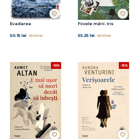
Evadarea
Fiicele mării. Iris
50.15 lei
55.25 lei
59.00 lei
65.00 lei
-15%
-15%