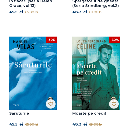
În flăcări (seria Helen
Spărgătorul de gheață
Grace, vol 13)
(Seria Srindberg, vol.2)
45.5 lei
48.3 lei
65.00 lei
69.00 lei
-30%
-30%
Săruturile
Moarte pe credit
45.5 lei
48.3 lei
65.00 lei
69.00 lei