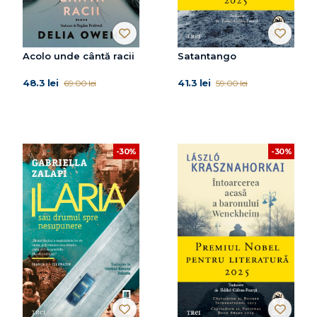
Acolo unde cântă racii
Satantango
48.3 lei
41.3 lei
69.00 lei
59.00 lei
-30%
-30%