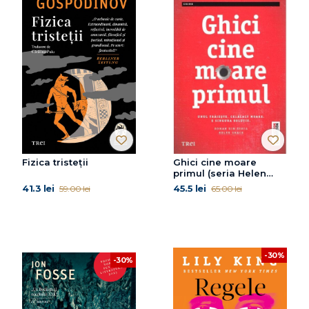
Fizica tristeții
Ghici cine moare
primul (seria Helen
Grace, vol. 1)
41.3 lei
45.5 lei
59.00 lei
65.00 lei
-30%
-30%