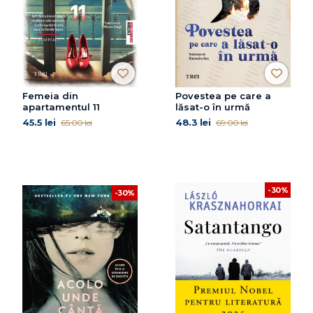
Femeia din
Povestea pe care a
apartamentul 11
lăsat-o în urmă
45.5 lei
48.3 lei
65.00 lei
69.00 lei
-30%
-30%