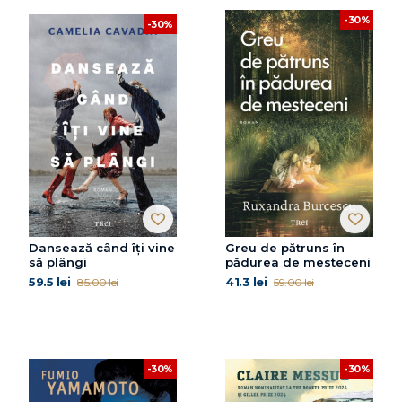
-30%
-30%
Dansează când îți vine
Greu de pătruns în
să plângi
pădurea de mesteceni
59.5 lei
41.3 lei
85.00 lei
59.00 lei
-30%
-30%