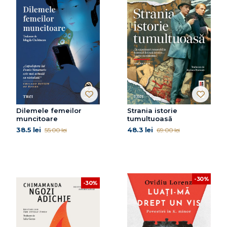
Dilemele femeilor
Strania istorie
muncitoare
tumultuoasă
38.5 lei
48.3 lei
55.00 lei
69.00 lei
-30%
-30%