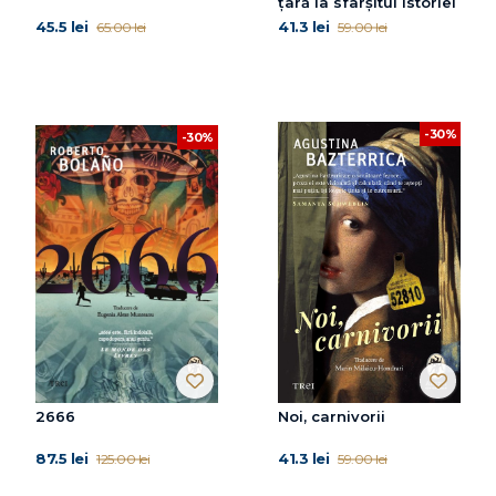
țară la sfârșitul istoriei
45.5 lei
41.3 lei
65.00 lei
59.00 lei
-30%
-30%
2666
Noi, carnivorii
87.5 lei
41.3 lei
125.00 lei
59.00 lei