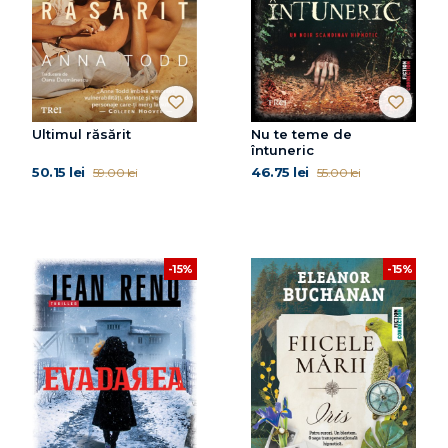
Ultimul răsărit
Nu te teme de
întuneric
50.15 lei
46.75 lei
59.00 lei
55.00 lei
-15%
-15%