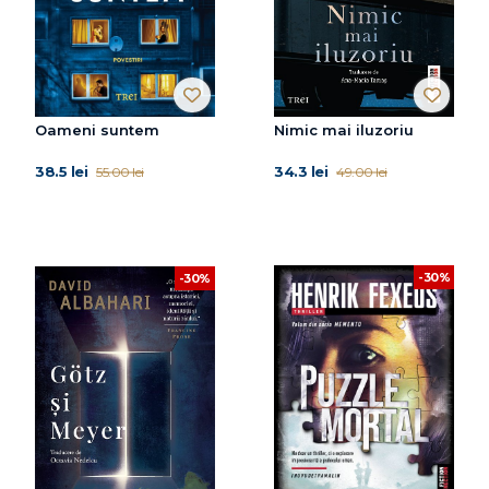
Oameni suntem
Nimic mai iluzoriu
38.5 lei
34.3 lei
55.00 lei
49.00 lei
-30%
-30%