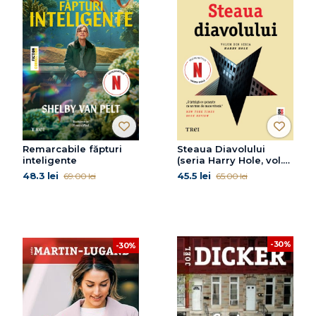
Remarcabile făpturi
Steaua Diavolului
inteligente
(seria Harry Hole, vol.
5)
48.3 lei
45.5 lei
69.00 lei
65.00 lei
-30%
-30%