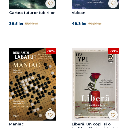
Cartea tuturor iubirilor
Vulcan
38.5 lei
48.3 lei
55.00 lei
69.00 lei
-30%
-30%
Maniac
Liberă. Un copil și o