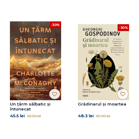
-30%
-30%
Un țărm sălbatic și
Grădinarul și moartea
întunecat
45.5 lei
48.3 lei
65.00 lei
69.00 lei