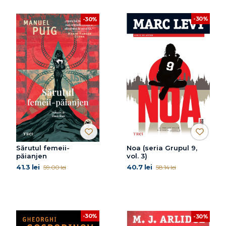
-30%
-30%
Sărutul femeii-
Noa (seria Grupul 9,
păianjen
vol. 3)
41.3 lei
40.7 lei
59.00 lei
58.14 lei
-30%
-30%