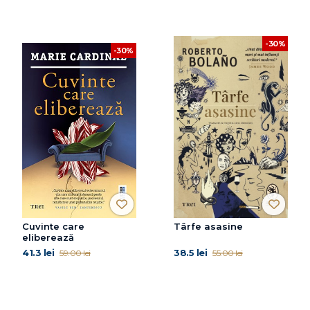
-30%
-30%
Cuvinte care
Târfe asasine
eliberează
41.3 lei
38.5 lei
59.00 lei
55.00 lei