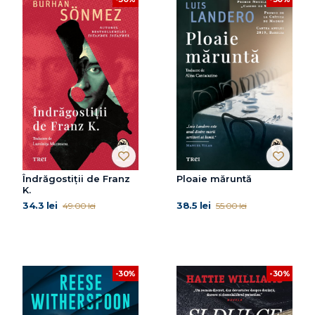
Îndrăgostiții de Franz
Ploaie măruntă
K.
34.3 lei
38.5 lei
49.00 lei
55.00 lei
-30%
-30%