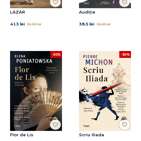
LÁZÁR
Audiție
41.3 lei
38.5 lei
59.00 lei
55.00 lei
-30%
-30%
Flor de Lis
Scriu Iliada