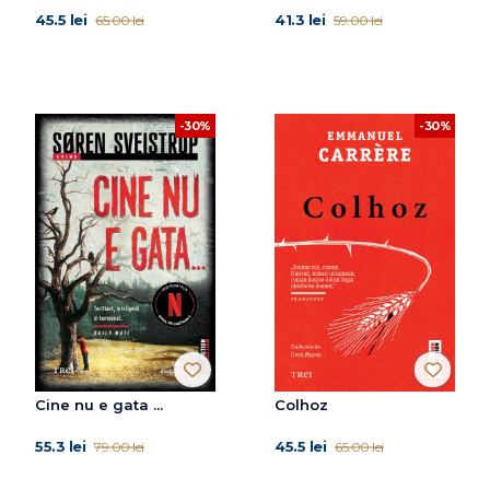
45.5 lei
41.3 lei
65.00 lei
59.00 lei
-30%
-30%
Cine nu e gata ...
Colhoz
55.3 lei
45.5 lei
79.00 lei
65.00 lei