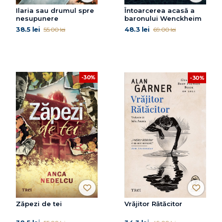
Ilaria sau drumul spre
Întoarcerea acasă a
nesupunere
baronului Wenckheim
38.5 lei
48.3 lei
55.00 lei
69.00 lei
-30%
-30%
Zăpezi de tei
Vrăjitor Rătăcitor