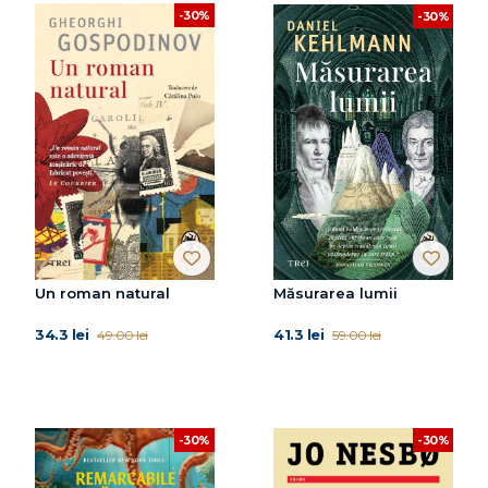
-30%
-30%
Un roman natural
Măsurarea lumii
34.3 lei
41.3 lei
49.00 lei
59.00 lei
-30%
-30%