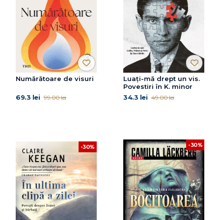
Numărătoare de visuri
Luați-mă drept un vis.
Povestiri în K. minor
69.3 lei
34.3 lei
99.00 lei
49.00 lei
-30%
-30%