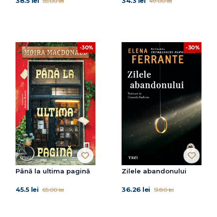
38.5 lei
34.3 lei
55.00 lei
49.00 lei
-30%
-30%
Până la ultima pagină
Zilele abandonului
45.5 lei
36.26 lei
65.00 lei
51.80 lei