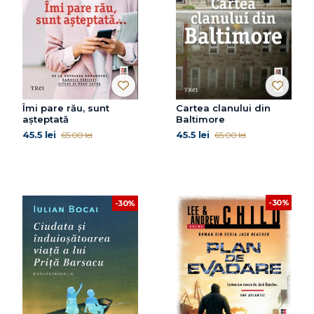
Îmi pare rău, sunt
Cartea clanului din
așteptată
Baltimore
45.5 lei
45.5 lei
65.00 lei
65.00 lei
-30%
-30%