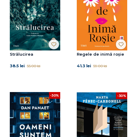
Strălucirea
Regele de inimă roșie
38.5 lei
41.3 lei
55.00 lei
59.00 lei
-30%
-30%