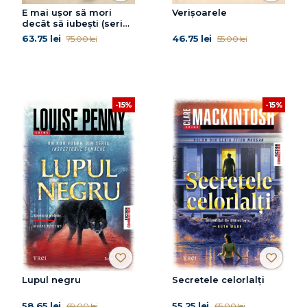
E mai ușor să mori
Verișoarele
decât să iubești (seria
Cvartetul Otoman,
63.75 lei
46.75 lei
75.00 lei
55.00 lei
vol.3)
-15%
-15%
Lupul negru
Secretele celorlalți
58.65 lei
55.25 lei
69.00 lei
65.00 lei