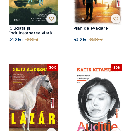
Ciudata și
Plan de evadare
înduioșătoarea viață a
lui Priță Barsacu
31.5 lei
45.5 lei
45.00 lei
65.00 lei
-30%
-30%