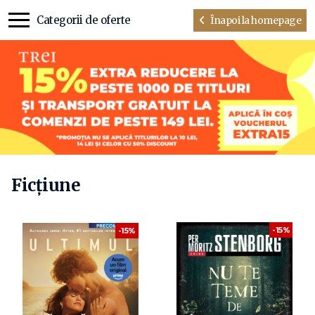
Categorii de oferte
Înapoi la homepage
Ficțiune
-15%
-15%