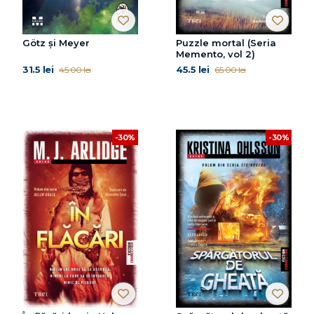
Götz și Meyer
Puzzle mortal (Seria
Memento, vol 2)
31.5 lei
45.5 lei
45.00 lei
65.00 lei
-30%
-30%