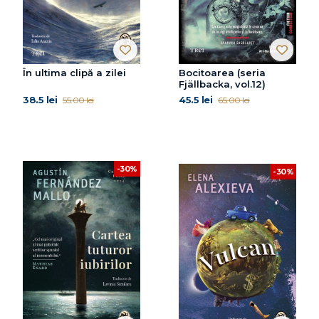
În ultima clipă a zilei
Bocitoarea (seria
Fjällbacka, vol.12)
38.5 lei
45.5 lei
55.00 lei
65.00 lei
-30%
-30%