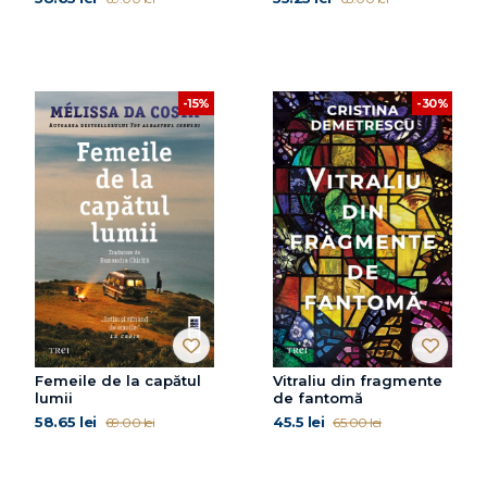
-15%
-30%
Femeile de la capătul
Vitraliu din fragmente
lumii
de fantomă
58.65 lei
45.5 lei
69.00 lei
65.00 lei