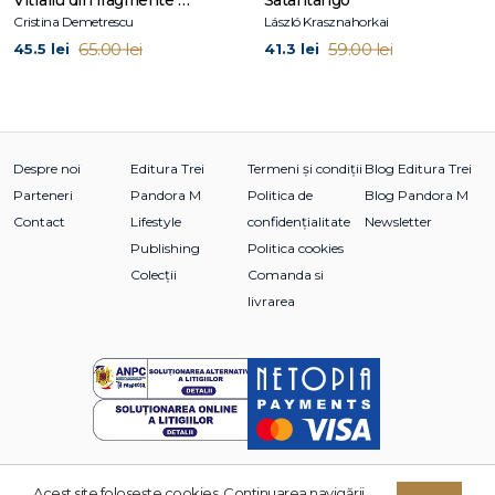
Vitraliu din fragmente de fantomă
Satantango
Cristina Demetrescu
László Krasznahorkai
65.00 lei
59.00 lei
45.5 lei
41.3 lei
Despre noi
Editura Trei
Termeni și condiții
Blog Editura Trei
Parteneri
Pandora M
Politica de
Blog Pandora M
Contact
Lifestyle
confidențialitate
Newsletter
Publishing
Politica cookies
Colecții
Comanda si
livrarea
Acest site foloseşte cookies. Continuarea navigării