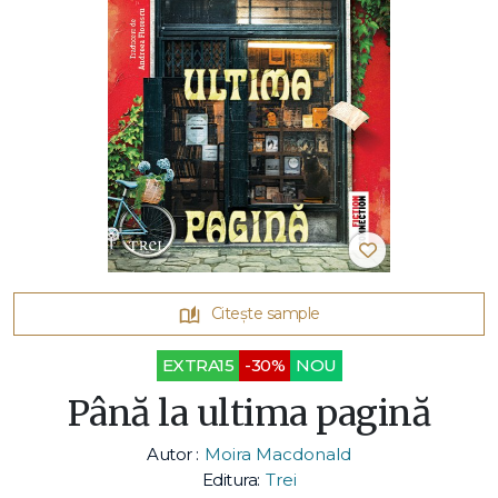
Citește sample
EXTRA15
-30%
NOU
Până la ultima pagină
Autor :
Moira Macdonald
Editura:
Trei