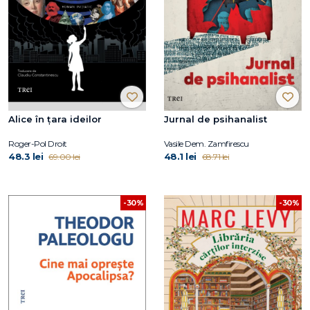
Alice în țara ideilor
Jurnal de psihanalist
Roger-Pol Droit
Vasile Dem. Zamfirescu
48.3 lei
48.1 lei
69.00 lei
68.71 lei
-30%
-30%