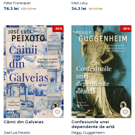
Peter Frankopan
Marc Lévy
76.3 lei
34.3 lei
109.00 lei
49.00 lei
-30%
-30%
Câinii din Galveias
Confesiunile unei
dependente de artă
José Luís Peixoto
Peggy Guggenheim