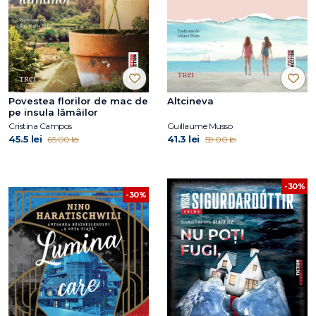
Povestea florilor de mac de
Altcineva
pe insula lămâilor
Cristina Campos
Guillaume Musso
45.5 lei
41.3 lei
65.00 lei
59.00 lei
-30%
-30%