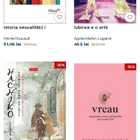
Istoria sexualității I
Iubirea e o artă
Michel Foucault
Agnès Martin-Lugand
51.06 lei
45.5 lei
72.94 lei
65.00 lei
-30%
-30%