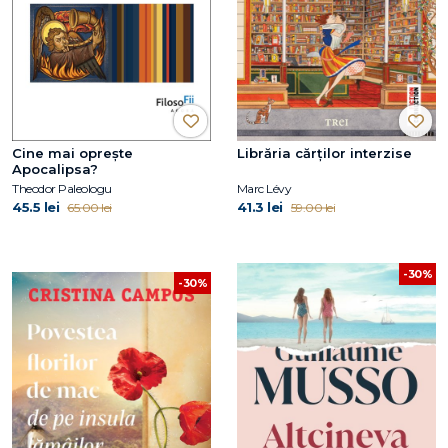
Cine mai oprește
Librăria cărților interzise
Apocalipsa?
Theodor Paleologu
Marc Lévy
45.5 lei
41.3 lei
65.00 lei
59.00 lei
-30%
-30%