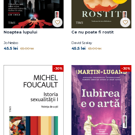
Noaptea lupului
Ce nu poate fi rostit
Jo Nesbo
David Szalay
45.5 lei
45.5 lei
65.00 lei
65.00 lei
-30%
-30%