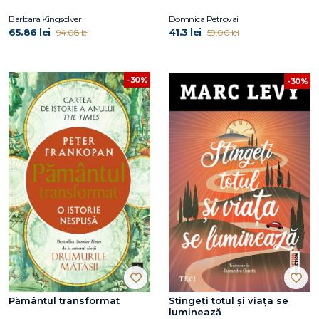
Barbara Kingsolver
Domnica Petrovai
65.86 lei
41.3 lei
94.08 lei
59.00 lei
-30%
-30%
Pământul transformat
Stingeți totul și viața se
luminează