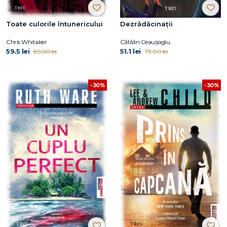
Toate culorile întunericului
Dezrădăcinații
Chris Whitaker
Cătălin Ceaușoglu
59.5 lei
51.1 lei
85.00 lei
73.00 lei
-30%
-30%