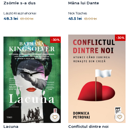
Zsömle s-a dus
Mâna lui Dante
László Krasznahorkai
Nick Tosches
48.3 lei
45.5 lei
69.00 lei
65.00 lei
-30%
-30%
Lacuna
Conflictul dintre noi