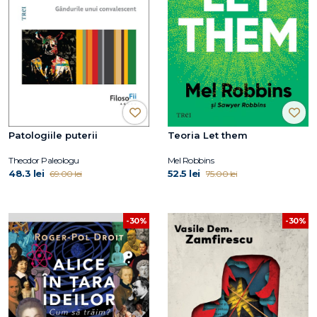
Patologiile puterii
Teoria Let them
Theodor Paleologu
Mel Robbins
48.3 lei
52.5 lei
69.00 lei
75.00 lei
-30%
-30%