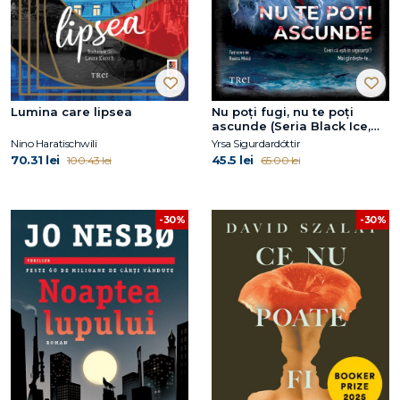
Lumina care lipsea
Nu poți fugi, nu te poți
ascunde (Seria Black Ice,
vol.1)
Nino Haratischwili
Yrsa Sigurdardóttir
70.31 lei
45.5 lei
100.43 lei
65.00 lei
-30%
-30%