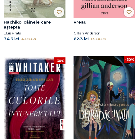
Hachiko: câinele care
Vreau
aştepta
Lluís Prats
Gillian Anderson
34.3 lei
62.3 lei
49.00 lei
89.00 lei
-30%
-30%