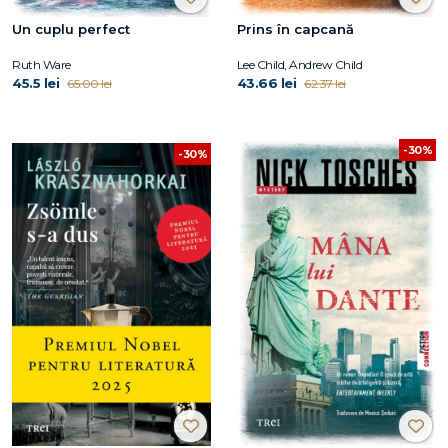
Un cuplu perfect
Prins în capcană
Ruth Ware
Lee Child, Andrew Child
45.5 lei
43.66 lei
65.00 lei
62.37 lei
-30%
-30%