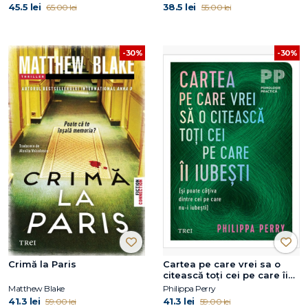
45.5 lei
38.5 lei
65.00 lei
55.00 lei
-30%
-30%
Crimă la Paris
Cartea pe care vrei sa o
citească toți cei pe care îi
iubești
Matthew Blake
Philippa Perry
41.3 lei
41.3 lei
59.00 lei
59.00 lei