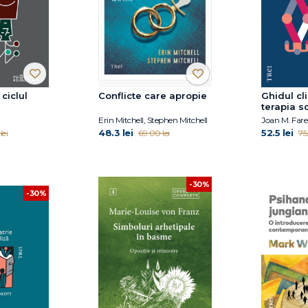
 ciclul
Conflicte care apropie
Ghidul cli
terapia 
Erin Mitchell, Stephen Mitchell
48.3 lei
52.5 lei
lei
69.00 lei
75
-30%
-30%