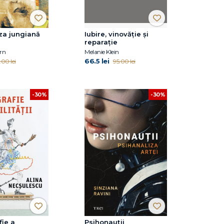
za jungiană
Iubire, vinovăție și
reparație
rn
Melanie Klein
66.5 lei
.00 lei
95.00 lei
-30%
-30%
ie a
Psihonauții