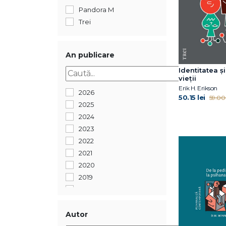
Pandora M
Trei
An publicare
Identitatea și
vieții
Erik H. Erikson
2026
50.15 lei
59.00 
2025
2024
2023
2022
2021
2020
2019
2018
2017
2016
Autor
2015