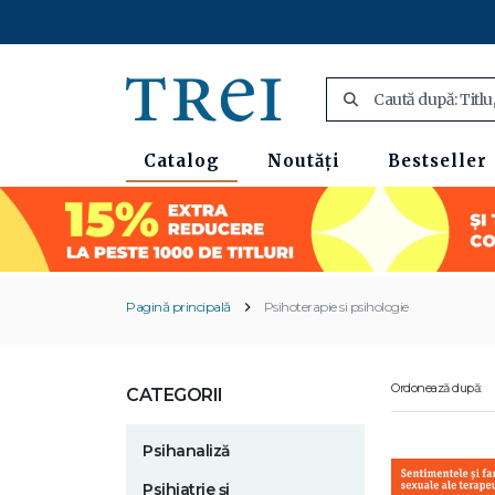
Catalog
Noutăți
Bestseller
Pagină principală
Psihoterapie si psihologie
Ordonează după:
CATEGORII
Psihanaliză
Psihiatrie și