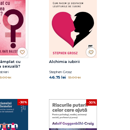
tâmplat cu
Alchimia iubirii
a sexuală?
trieri
Stephen Grosz
46.75 lei
5.00 lei
55.00 lei
-30%
-30%