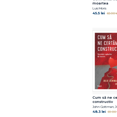
Arnoud Arntz
moartea
Luis Moris
Arthur C. Carr
45.5 lei
65.00 l
Arthur C. Carr
Arthur J. Clark
Asociația Americană de
Psihologie
Barbara Crăciun
Beate Lohser
Bill Moyers
C.G. Jung
C.G. Jung, Jolande Jacobi,
M.-L. von Franz, Joseph L.
Henderson, Aniela Jaffé
Carl R. Rogers
Catherine McCarthy
Cherry Potter
Cum să ne c
constructiv
Christina Moutsou
Christof Loose
48.3 lei
69.00 l
Christophe Andre