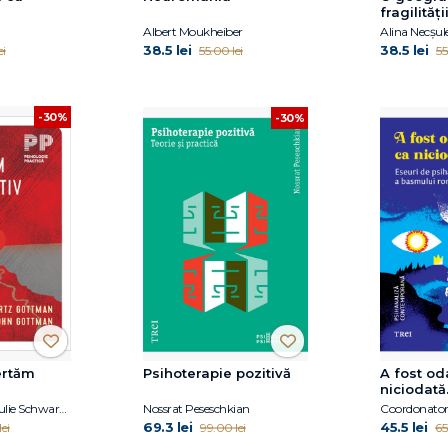
fragilități
Albert Moukheiber
Alina Necșul
38.5 lei
38.5 lei
ei
55.00 lei
55
-30%
-30%
ertăm
Psihoterapie pozitivă
A fost od
niciodată.
John Gottman, Julie Schwartz Gottman
Nossrat Peseschkian
69.3 lei
45.5 lei
ei
99.00 lei
65