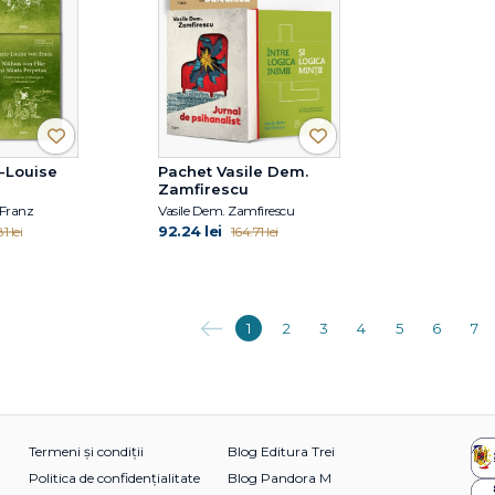
-Louise
Pachet Vasile Dem.
Zamfirescu
 Franz
Vasile Dem. Zamfirescu
92.24 lei
1 lei
164.71 lei
Anterioara
1
2
3
4
5
6
7
Termeni și condiții
Blog Editura Trei
Politica de confidențialitate
Blog Pandora M