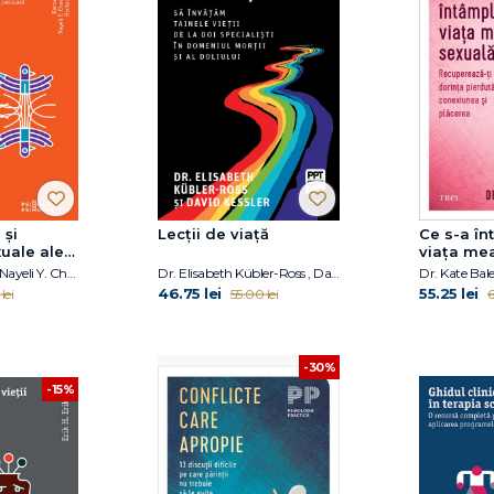
 și
Lecții de viață
Ce s-a în
xuale ale
viața me
Kenneth S. Pope, Nayeli Y. Chavez-Dueñas, Hector Y. Adames
Dr. Elisabeth Kübler-Ross , David Kessler
Dr. Kate Bales
46.75 lei
55.25 lei
lei
55.00 lei
6
-30%
-15%