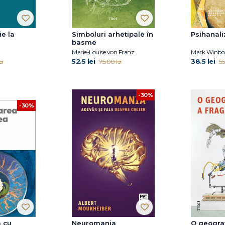
ie la
Simboluri arhetipale în
Psihanali
basme
Marie-Louise von Franz
Mark Winbo
52.5 lei
38.5 lei
ei
75.00 lei
55
-30%
-30%
 cu
Neuromania
O geograf