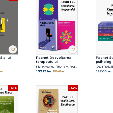
ă a lui
Pachet Dezvoltarea
Pachet St
terapeutului
psihologi
Marie Adams , Rhona M. Fear , Louis Cozolino
107.19 lei
197.05 lei
ei
178.65 lei
-40%
-44%