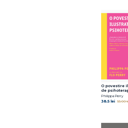
Christophe Massin
Christopher Bollas
Christopher K. Germer
Claudia Guderian
Coord. Gabriela Hum
Coordonator Simona
Reghintovschi
Corneliu Irimia
Cyril Tarquinio
Cyril Tarquinio
Cătălina Tudose
D.W. Winnicott
O povestire i
Dan P. McAdams
de psihotera
David B. Rosengren
Philippa Perry
38.5 lei
David J. Wallin
55.00 l
David Kessler
David Sheff
Diane E. Papalia