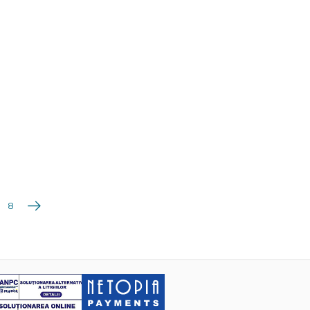
Următoarea
8