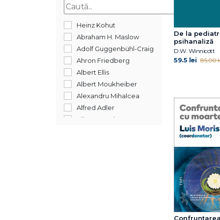
2014
2013
Heinz Kohut
De la pediatr
2012
Abraham H. Maslow
psihanaliză
2011
Adolf Guggenbühl-Craig
D.W. Winnicott
2010
59.5 lei
85.00 l
Ahron Friedberg
2009
Albert Ellis
2008
Albert Moukheiber
2007
Alexandru Mihalcea
2006
Alfred Adler
2005
Alina Necșulescu
Alyssa Blask Campbell
Anca-Monica Puia
Andreea Ionescu
Aniela Jaffé
Ann H. Appelbaum
Ann H. Appelbaum
Antonio Pérez‑Sánchez
Arnhild Lauveng
Confruntarea