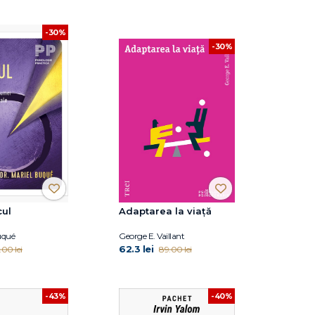
-30%
-30%
cul
Adaptarea la viață
uqué
George E. Vaillant
62.3 lei
.00 lei
89.00 lei
-43%
-40%