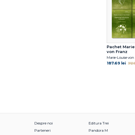
Erin Mitchell
Eugene T. Gendlin
Florin Emil Verza
Florin Tudose
Franz Alexander
Franz Ruppert
Gary R. Vandenbos
Pachet Marie
von Franz
Gary W. Wood
Marie-Louise von
Geoff Rolls
187.69 lei
312.8
George E. Vaillant
George W. Burns
Gerhard Zarbock
Ginny Elkin
Gitta Jacob
Glen O. Gabbard
Gordon L. Flet
Gurmeet Kanwal
Despre noi
Editura Trei
Hans Morschitzky
Parteneri
Pandora M
Harald Banzhaf