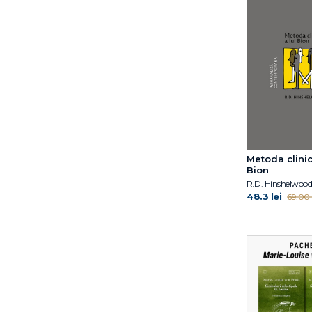
Dietmar Stiemerling
Doina Cosman
Domnișoara Caroline
Dr. Elisabeth Kübler-
Ross
Dr. Gwen Adshead
Dr. Kate Balestrieri
Dr. Mariel Buqué
Duane P. Schultz
Eddie Harmon‑Jones
Metoda clinic
Eileen Horne
Bion
R.D. Hinshelwood
Elyn R. Saks
48.3 lei
69.00 l
Emil Rodolfa
Emil Verza
Eric Berne
Erich Fromm
Erich Fromm
Erik D. Goodwyn
Erik H. Erikson