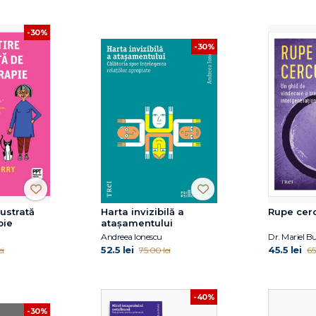
-30%
-30%
lustrată
Harta invizibilă a
Rupe cer
pie
atașamentului
Andreea Ionescu
Dr. Mariel B
52.5 lei
45.5 lei
ei
75.00 lei
65
-40%
-30%