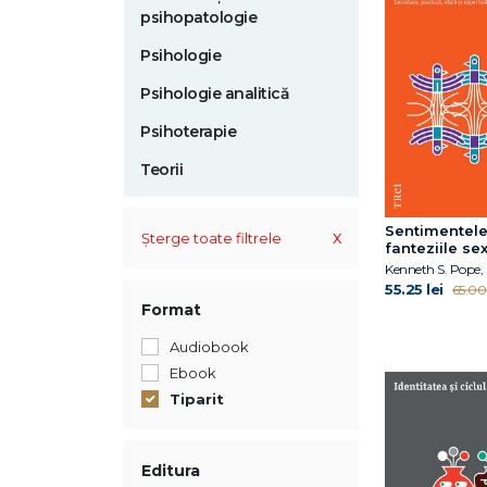
psihopatologie
Psihologie
Psihologie analitică
Psihoterapie
Teorii
Sentimentele
x
Șterge toate filtrele
fanteziile se
terapeuților
55.25 lei
65.00 
Format
Audiobook
Ebook
Tiparit
Editura