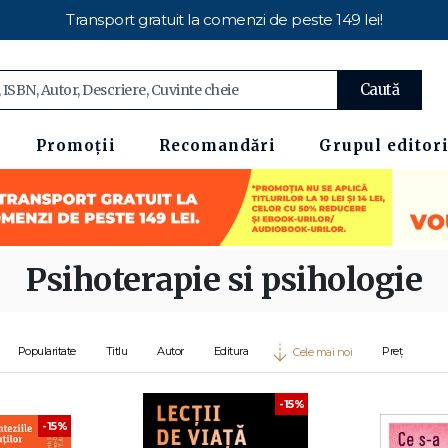
Transport gratuit la comenzi de peste 149 lei!
Caută
Promoții
Recomandări
Grupul editori
Psihoterapie si psihologie
Popularitate
Titlu
Autor
Editura
Preț
Cele mai noi
-15%
-15%