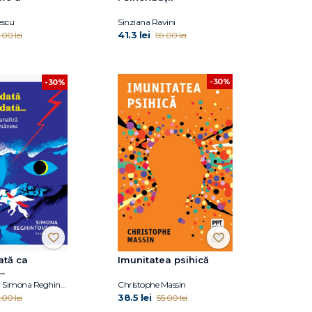
i
escu
Sinziana Ravini
41.3 lei
.00 lei
59.00 lei
-30%
-30%
ată ca
Imunitatea psihică
..
Coordonator Simona Reghintovschi
Christophe Massin
38.5 lei
.00 lei
55.00 lei