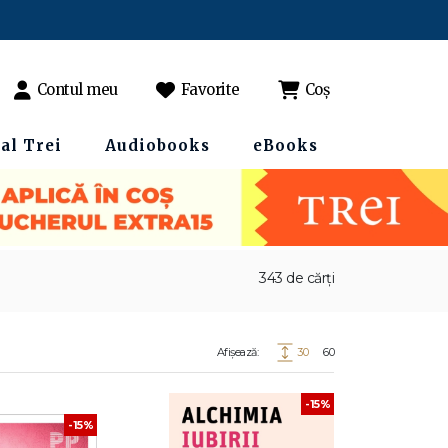
Contul meu
Favorite
Coș
al Trei
Audiobooks
eBooks
343 de cărți
Afișează:
30
60
-15%
-15%