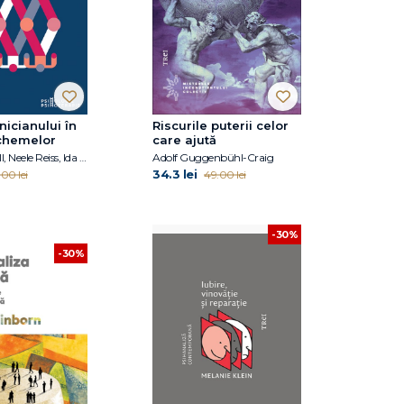
nicianului în
Riscurile puterii celor
schemelor
care ajută
Joan M. Farell, Neele Reiss, Ida A.Show
Adolf Guggenbühl-Craig
34.3 lei
.00 lei
49.00 lei
-30%
-30%