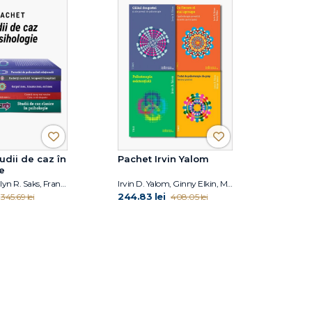
udii de caz în
Pachet Irvin Yalom
e
Geoff Rolls, Elyn R. Saks, Franz Ruppert, Harald Banzhaf, Steven K. Huprich, Christina Moutsou
Irvin D. Yalom, Ginny Elkin, Molyn Leszcz
244.83 lei
345.69 lei
408.05 lei