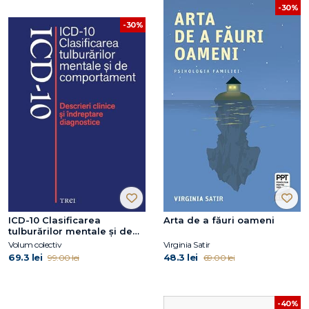
-30%
-30%
ICD-10 Clasificarea
Arta de a făuri oameni
tulburărilor mentale şi de
comportament. Descrieri
Volum colectiv
Virginia Satir
clinice şi îndreptare
69.3 lei
48.3 lei
99.00 lei
69.00 lei
diagnostice
-40%