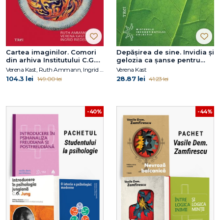
Cartea imaginilor. Comori
Depășirea de sine. Invidia și
din arhiva Institutului C.G.
gelozia ca șanse pentru
Jung din Zürich
dezvoltarea personală
Verena Kast, Ruth Ammann, Ingrid Riedel (ED.)
Verena Kast
104.3 lei
28.87 lei
149.00 lei
41.23 lei
-40%
-44%