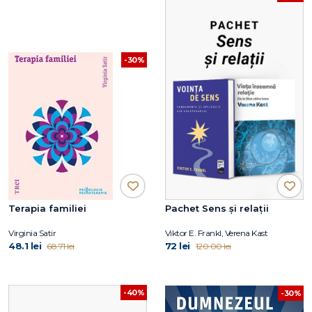
-30%
Terapia familiei
Pachet Sens și relații
Virginia Satir
Viktor E. Frankl, Verena Kast
48.1 lei
72 lei
68.71 lei
120.00 lei
-40%
-30%