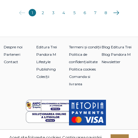
Anterioara
Următoarea
1
2
3
4
5
6
7
8
Despre noi
Editura Trei
Termeni și condiții
Blog Editura Trei
Parteneri
Pandora M
Politica de
Blog Pandora M
Contact
Lifestyle
confidențialitate
Newsletter
Publishing
Politica cookies
Colecții
Comanda si
livrarea
Acest site foloseşte cookies. Continuarea navigării