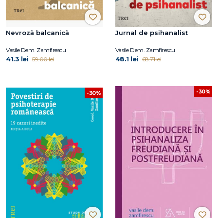
Nevroză balcanică
Jurnal de psihanalist
Vasile Dem. Zamfirescu
Vasile Dem. Zamfirescu
41.3 lei
48.1 lei
59.00 lei
68.71 lei
-30%
-30%