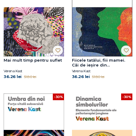
Mai mult timp pentru suflet
Fiicele tatălui, fiii mamei.
Căi de ieşire din
complexele paterne şi
Verena Kast
Verena Kast
materne
36.26 lei
36.26 lei
51.80 lei
51.80 lei
-30%
-30%