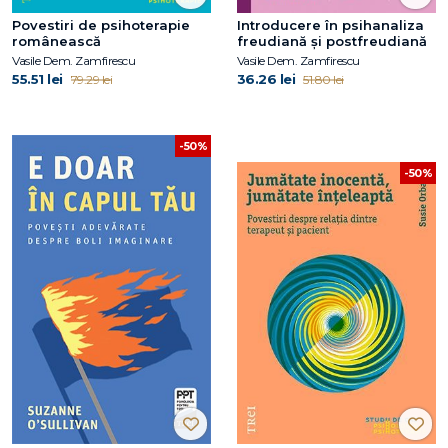
Povestiri de psihoterapie
Introducere în psihanaliza
românească
freudiană şi postfreudiană
Vasile Dem. Zamfirescu
Vasile Dem. Zamfirescu
55.51 lei
36.26 lei
79.29 lei
51.80 lei
-50%
-50%