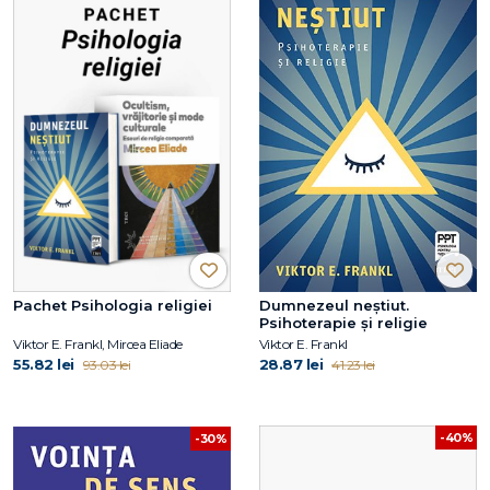
Pachet Psihologia religiei
Dumnezeul neștiut.
Psihoterapie și religie
Viktor E. Frankl, Mircea Eliade
Viktor E. Frankl
55.82 lei
28.87 lei
93.03 lei
41.23 lei
-40%
-30%