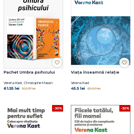
Pachet Umbra psihicului
Viața înseamnă relație
Verena Kast, Christophe Massin
Verena Kast
61.55 lei
45.5 lei
102.57 lei
65.00 lei
-30%
-30%