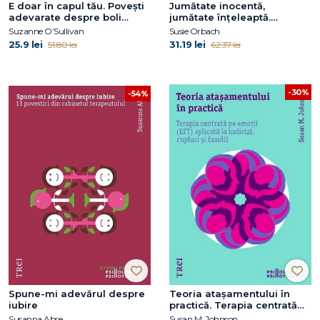
E doar în capul tău. Povești
Jumătate inocentă,
adevarate despre boli
jumătate înțeleaptă.
imaginare
Povestiri despre relația
Suzanne O’Sullivan
Susie Orbach
dintre terapeut și pacient
25.9 lei
31.19 lei
51.80 lei
62.37 lei
-30%
-54%
Spune-mi adevărul despre
Teoria atașamentului în
iubire
practică. Terapia centrată
pe emoții (EFT) aplicată la
Susanna Abse
Susan M. Johnson