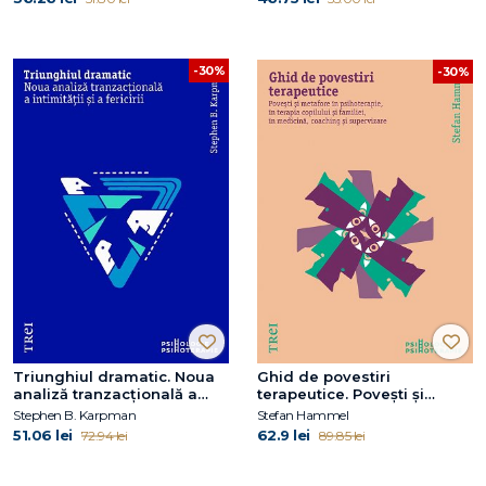
-30%
-30%
Triunghiul dramatic. Noua
Ghid de povestiri
analiză tranzacțională a
terapeutice. Povești și
intimității și a fericirii
metafore în psihoterapie, în
Stephen B. Karpman
Stefan Hammel
terapia copilului și a
51.06 lei
62.9 lei
72.94 lei
89.85 lei
familiei, în medicină,
coaching și supervizare