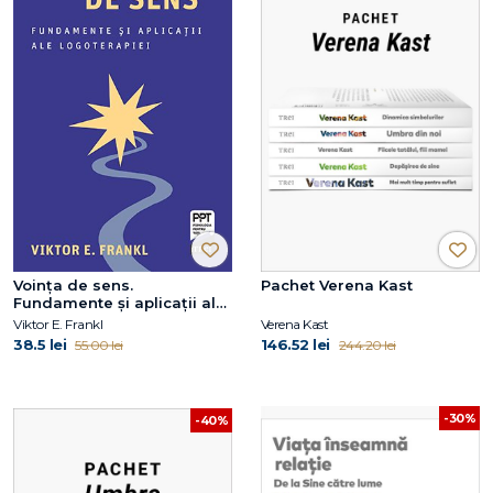
Voința de sens.
Pachet Verena Kast
Fundamente și aplicații ale
logoterapiei
Viktor E. Frankl
Verena Kast
38.5 lei
146.52 lei
55.00 lei
244.20 lei
-30%
-40%