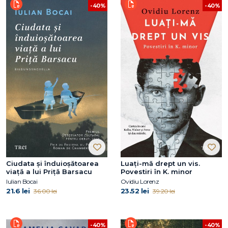
-40%
-40%
Ciudata și înduioșătoarea
Luați-mă drept un vis.
viață a lui Priță Barsacu
Povestiri în K. minor
Iulian Bocai
Ovidiu Lorenz
21.6 lei
23.52 lei
36.00 lei
39.20 lei
-40%
-40%