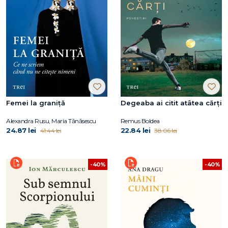
Femei la graniță
Degeaba ai citit atâtea cărți
Alexandra Rusu, Maria Tănăsescu
Remus Boldea
24.87 lei
22.84 lei
41.44 lei
38.06 lei
-40%
-40%