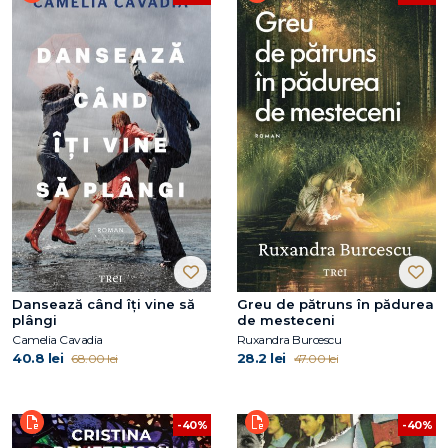
Dansează când îți vine să
Greu de pătruns în pădurea
plângi
de mesteceni
Camelia Cavadia
Ruxandra Burcescu
40.8 lei
28.2 lei
68.00 lei
47.00 lei
-40%
-40%