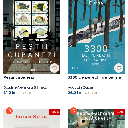
Peștii cubanezi
3300 de perechi de palme
Bogdan-Alexandru Stănescu
Augustin Cupşa
31.2 lei
28.2 lei
52.00 lei
47.00 lei
-40%
-40%