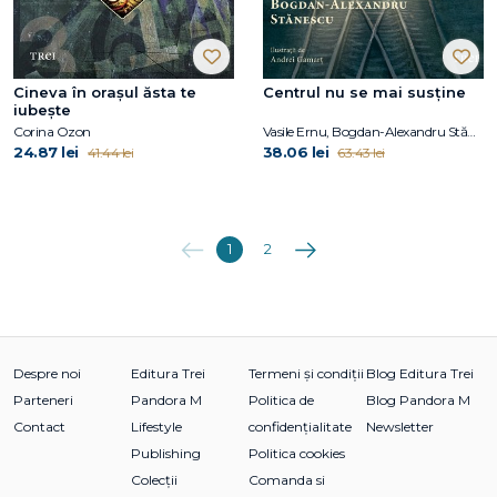
Cineva în orașul ăsta te
Centrul nu se mai susține
iubește
Corina Ozon
Vasile Ernu, Bogdan-Alexandru Stănescu
24.87 lei
38.06 lei
41.44 lei
63.43 lei
Anterioara
Următoarea
1
2
Despre noi
Editura Trei
Termeni și condiții
Blog Editura Trei
Parteneri
Pandora M
Politica de
Blog Pandora M
Contact
Lifestyle
confidențialitate
Newsletter
Publishing
Politica cookies
Colecții
Comanda si