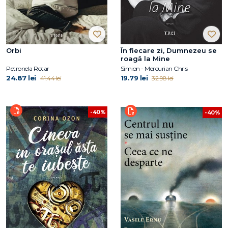
Orbi
În fiecare zi, Dumnezeu se
roagă la Mine
Petronela Rotar
Simion - Mercurian Chris
24.87 lei
19.79 lei
41.44 lei
32.98 lei
-40%
-40%