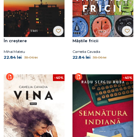
În creștere
Măștile fricii
Mihai Mateiu
Camelia Cavadia
22.84 lei
22.84 lei
38.06 lei
38.06 lei
-40%
-40%