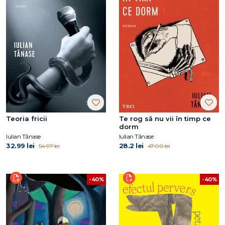
Teoria fricii
Te rog să nu vii în timp ce
dorm
Iulian Tănase
Iulian Tănase
32.99 lei
28.2 lei
54.97 lei
47.00 lei
-40%
-40%