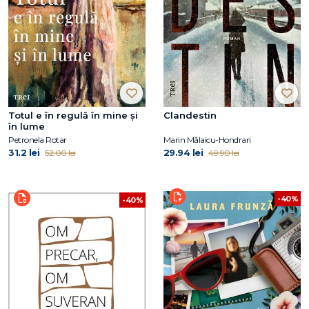
Totul e în regulă în mine și
Clandestin
în lume
Petronela Rotar
Marin Mălaicu-Hondrari
31.2 lei
29.94 lei
52.00 lei
49.90 lei
-40%
-40%