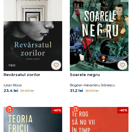
Revărsatul zorilor
Soarele negru
Iulian Bocai
Bogdan-Alexandru Stănescu
23.4 lei
31.2 lei
39.00 lei
52.00 lei
-40%
-40%