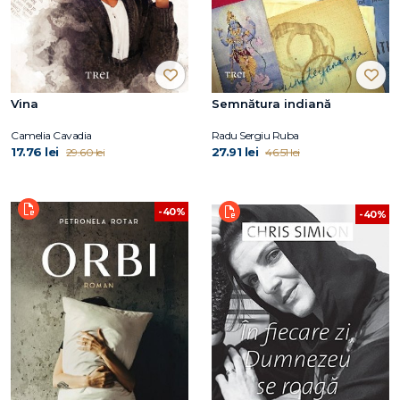
Vina
Semnătura indiană
Camelia Cavadia
Radu Sergiu Ruba
17.76 lei
27.91 lei
29.60 lei
46.51 lei
-40%
-40%