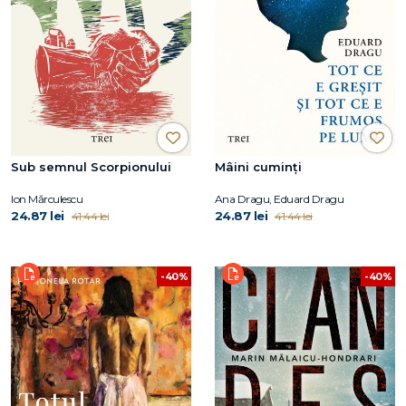
Sub semnul Scorpionului
Mâini cuminți
Ion Mărculescu
Ana Dragu, Eduard Dragu
24.87 lei
24.87 lei
41.44 lei
41.44 lei
-40%
-40%