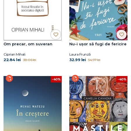
Om precar, om suveran
Nu-i uşor să fugi de fericire
Ciprian Mihali
Laura Frunză
22.84 lei
32.99 lei
38.06 lei
54.97 lei
-40%
-40%