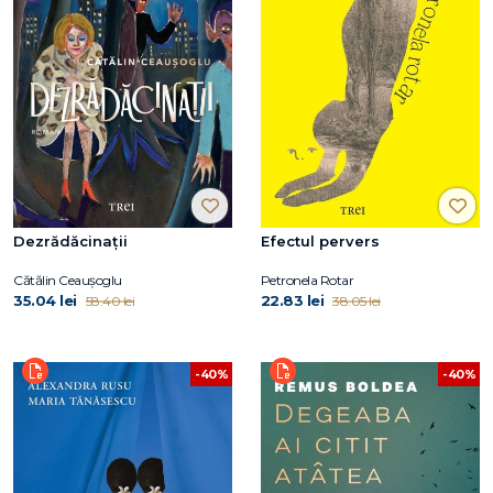
Dezrădăcinații
Efectul pervers
Cătălin Ceaușoglu
Petronela Rotar
35.04 lei
22.83 lei
58.40 lei
38.05 lei
-40%
-40%