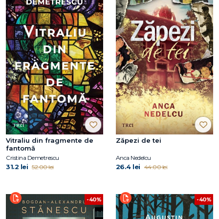
Vitraliu din fragmente de
Zăpezi de tei
fantomă
Cristina Demetrescu
Anca Nedelcu
31.2 lei
26.4 lei
52.00 lei
44.00 lei
-40%
-40%