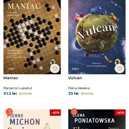
Maniac
Vulcan
Benjamin Labatut
Elena Alexieva
31.2 lei
33 lei
52.00 lei
55.00 lei
-40%
-40%