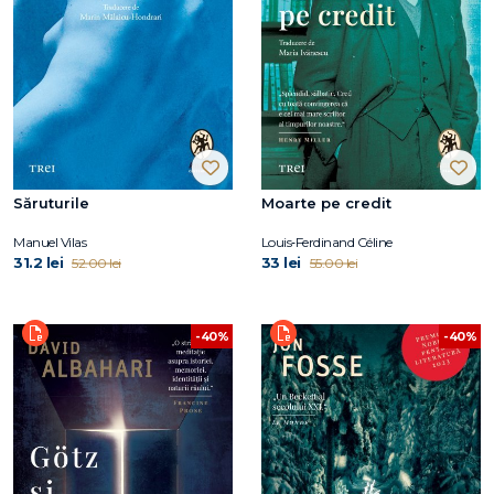
Săruturile
Moarte pe credit
Manuel Vilas
Louis‑Ferdinand Céline
31.2 lei
33 lei
52.00 lei
55.00 lei
-40%
-40%