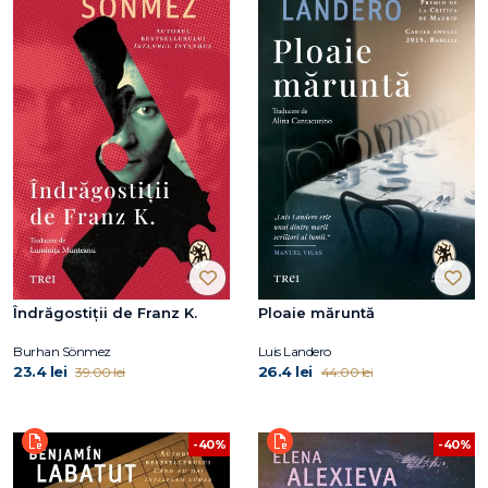
Îndrăgostiții de Franz K.
Ploaie măruntă
Burhan Sönmez
Luis Landero
23.4 lei
26.4 lei
39.00 lei
44.00 lei
-40%
-40%