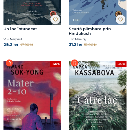
Un loc întunecat
Scurtă plimbare prin
Hindukush
V.S. Naipaul
Eric Newby
28.2 lei
31.2 lei
47.00 lei
52.00 lei
-40%
-40%