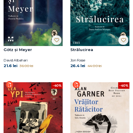
Götz și Meyer
Strălucirea
David Albahari
Jon Fosse
21.6 lei
26.4 lei
36.00 lei
44.00 lei
-40%
-40%