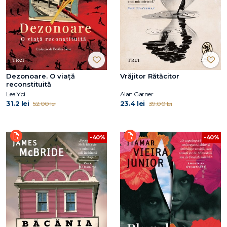
Dezonoare. O viață
Vrăjitor Rătăcitor
reconstituită
Lea Ypi
Alan Garner
31.2 lei
23.4 lei
52.00 lei
39.00 lei
-40%
-40%