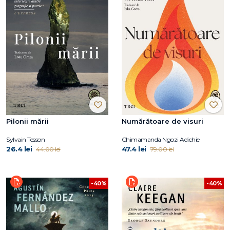
Pilonii mării
Numărătoare de visuri
Sylvain Tesson
Chimamanda Ngozi Adichie
26.4 lei
47.4 lei
44.00 lei
79.00 lei
-40%
-40%