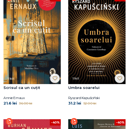
Scrisul ca un cuțit
Umbra soarelui
Annie Ernaux
Ryszard Kapuściński
21.6 lei
31.2 lei
36.00 lei
52.00 lei
-40%
-40%