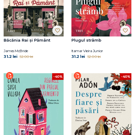
Băcănia Rai și Pământ
Plugul strâmb
James McBride
Itamar Vieira Junior
31.2 lei
31.2 lei
52.00 lei
52.00 lei
-40%
-40%