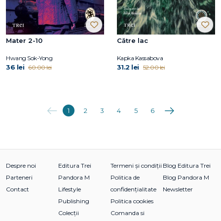
Mater 2-10
Către lac
Hwang Sok-Yong
Kapka Kassabova
36 lei
31.2 lei
60.00 lei
52.00 lei
Anterioara
Următoarea
1
2
3
4
5
6
Despre noi
Editura Trei
Termeni și condiții
Blog Editura Trei
Parteneri
Pandora M
Politica de
Blog Pandora M
Contact
Lifestyle
confidențialitate
Newsletter
Publishing
Politica cookies
Colecții
Comanda si