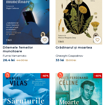
Dilemele femeilor
Grădinarul și moartea
muncitoare
Fumio Yamamoto
Gheorghi Gospodinov
26.4 lei
33 lei
44.00 lei
55.00 lei
-40%
-40%