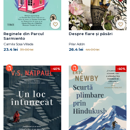
Reginele din Parcul
Despre fiare și păsări
Sarmiento
Camila Sosa Villada
Pilar Adón
23.4 lei
26.4 lei
39.00 lei
44.00 lei
-40%
-40%