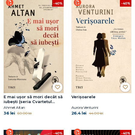
-40%
-40%
E mai ușor să mori decât să
Verișoarele
iubești (seria Cvartetul
Otoman, vol.3)
Ahmet Altan
Aurora Venturini
36 lei
26.4 lei
60.00 lei
44.00 lei
-40%
-40%