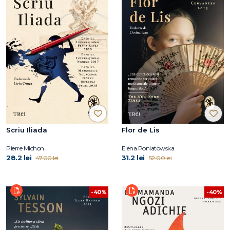
Scriu Iliada
Flor de Lis
Pierre Michon
Elena Poniatowska
28.2 lei
31.2 lei
47.00 lei
52.00 lei
-40%
-40%