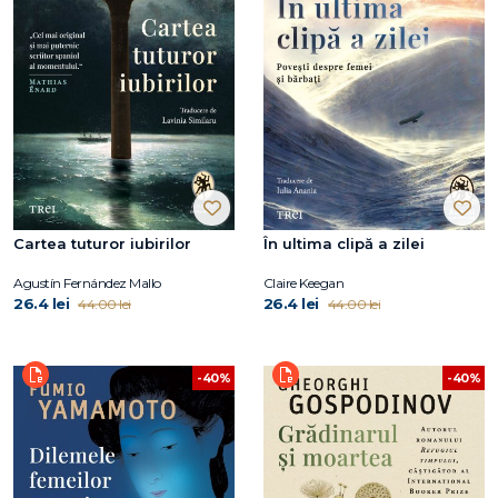
Cartea tuturor iubirilor
În ultima clipă a zilei
Agustín Fernández Mallo
Claire Keegan
26.4 lei
26.4 lei
44.00 lei
44.00 lei
-40%
-40%