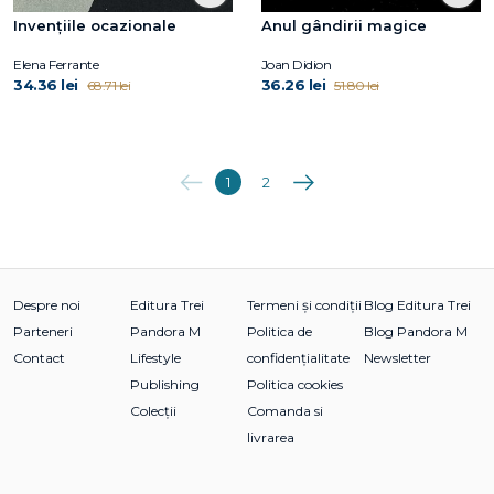
Invențiile ocazionale
Anul gândirii magice
Elena Ferrante
Joan Didion
34.36 lei
36.26 lei
68.71 lei
51.80 lei
Anterioara
Următoarea
1
2
Despre noi
Editura Trei
Termeni și condiții
Blog Editura Trei
Parteneri
Pandora M
Politica de
Blog Pandora M
Contact
Lifestyle
confidențialitate
Newsletter
Publishing
Politica cookies
Colecții
Comanda si
livrarea