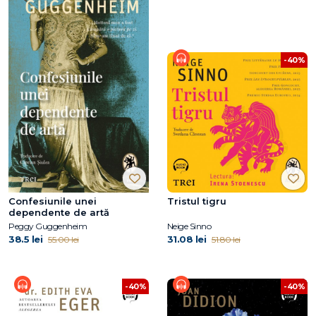
-40%
Confesiunile unei
Tristul tigru
dependente de artă
Peggy Guggenheim
Neige Sinno
38.5 lei
31.08 lei
55.00 lei
51.80 lei
-40%
-40%