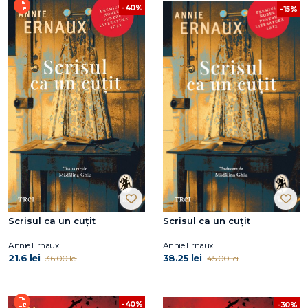
-40%
-15%
Scrisul ca un cuțit
Scrisul ca un cuțit
Annie Ernaux
Annie Ernaux
21.6 lei
38.25 lei
36.00 lei
45.00 lei
-40%
-30%