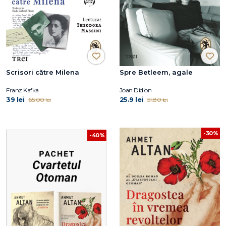
Scrisori către Milena
Spre Betleem, agale
Franz Kafka
Joan Didion
39 lei
25.9 lei
65.00 lei
51.80 lei
-30%
-40%