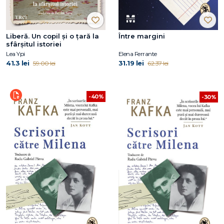
Liberă. Un copil și o țară la
Între margini
sfârșitul istoriei
Lea Ypi
Elena Ferrante
41.3 lei
31.19 lei
59.00 lei
62.37 lei
-40%
-30%