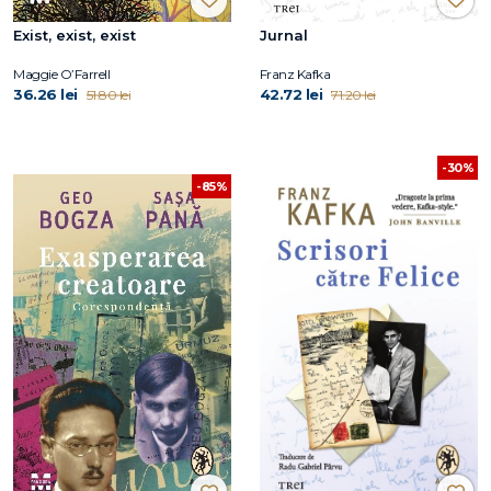
Exist, exist, exist
Jurnal
Maggie O’Farrell
Franz Kafka
36.26 lei
42.72 lei
51.80 lei
71.20 lei
-30%
-85%