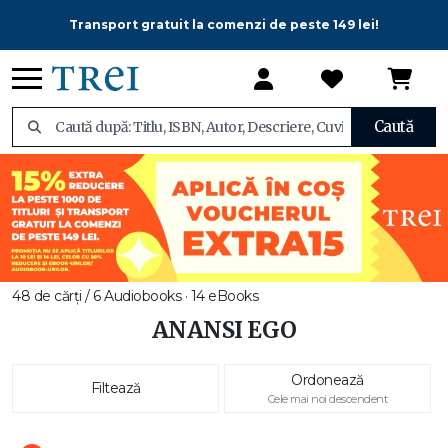
Transport gratuit la comenzi de peste 149 lei!
Caută
48 de cărți / 6 Audiobooks · 14 eBooks
ANANSI EGO
Ordonează
Filtează
Cele mai noi descendent