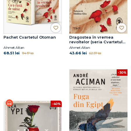
Pachet Cvartetul Otoman
Dragostea în vremea
revoltelor (seria Cvartetul
Otoman, vol. 2)
Ahmet Altan
Ahmet Altan
68.51 lei
43.66 lei
114.17 lei
62.37 lei
-30%
-40%