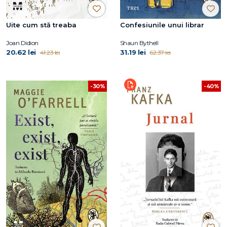
Uite cum stă treaba
Confesiunile unui librar
Joan Didion
Shaun Bythell
20.62 lei
31.19 lei
41.23 lei
62.37 lei
-30%
-40%