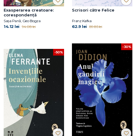
Exasperarea creatoare:
Scrisori către Felice
corespondență
Sașa Pană, Geo Bogza
Franz Kafka
14.12 lei
62.9 lei
94.08 lei
89.85 lei
-30%
-50%