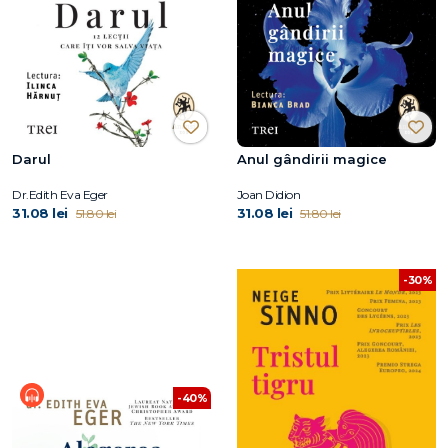
Darul
Anul gândirii magice
Dr.Edith Eva Eger
Joan Didion
31.08 lei
31.08 lei
51.80 lei
51.80 lei
-30%
-40%