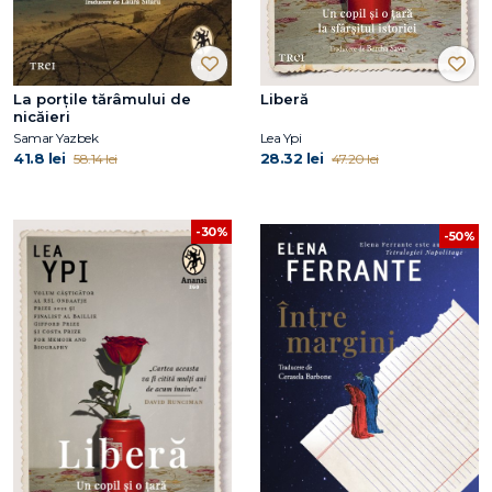
La porțile tărâmului de
Liberă
nicăieri
Samar Yazbek
Lea Ypi
41.8 lei
28.32 lei
58.14 lei
47.20 lei
-30%
-50%