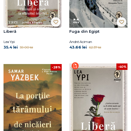
Liberă
Fuga din Egipt
Lea Ypi
André Aciman
35.4 lei
43.66 lei
59.00 lei
62.37 lei
-40%
-28%