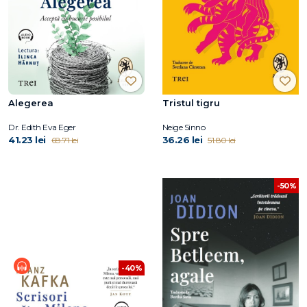
Alegerea
Tristul tigru
Dr. Edith Eva Eger
Neige Sinno
41.23 lei
36.26 lei
68.71 lei
51.80 lei
-50%
-40%