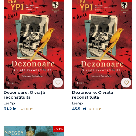
Dezonoare. O viață
Dezonoare. O viață
reconstituită
reconstituită
Lea Ypi
Lea Ypi
31.2 lei
45.5 lei
52.00 lei
65.00 lei
-30%