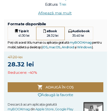
Editura:
Trei
Afișează mai mult
Formate disponibile
Tipărit
eBook
Audiobook
41.30 lei
28.32 lei
35.40 lei
myBOOKmag
Poți citi acest titlu numai cu aplicația gratuită
pentru
iOS
macOS
Android
Windows
mobil, tabletă și desktop (
,
,
și
).
47.20 lei
28.32 lei
Reducere: -40%
ADAUGĂ ÎN COȘ
Adaugă la favorite
Descarcă acum aplicația gratuită
myBOOKmag
din
Apple Store
,
Google Play