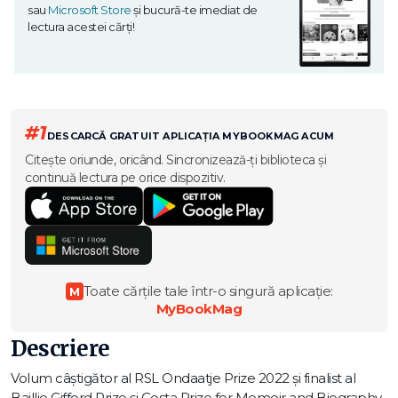
sau
Microsoft Store
și bucură-te imediat de
lectura acestei cărți!
#1
DESCARCĂ GRATUIT APLICAȚIA MYBOOKMAG ACUM
Citește oriunde, oricând. Sincronizează-ți biblioteca și
continuă lectura pe orice dispozitiv.
Toate cărțile tale într-o singură aplicație:
M
MyBookMag
Descriere
Volum câștigător al RSL Ondaatje Prize 2022 și finalist al
Baillie Gifford Prize și Costa Prize for Memoir and Biography