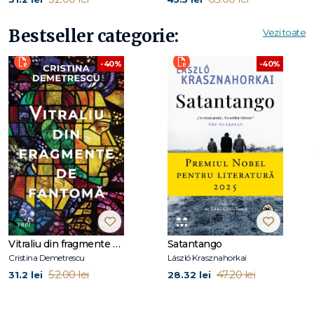
Bestseller categorie:
Vezi toate
-40%
-40%
Vitraliu din fragmente de fantomă
Satantango
Cristina Demetrescu
László Krasznahorkai
52.00 lei
47.20 lei
31.2 lei
28.32 lei