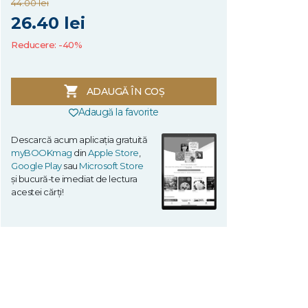
44.00 lei
26.40 lei
Reducere: -40%
ADAUGĂ ÎN COȘ
Adaugă la favorite
Descarcă acum aplicația gratuită
myBOOKmag
din
Apple Store
,
Google Play
sau
Microsoft Store
și bucură-te imediat de lectura
acestei cărți!