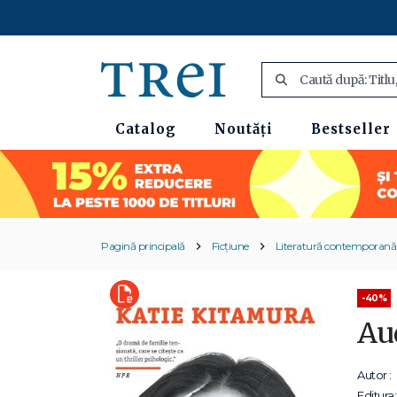
Catalog
Noutăți
Bestseller
Pagină principală
Ficțiune
Literatură contemporană
-40%
Au
Autor :
Editura: