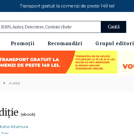
Transport gratuit la comenzi de peste 149 lei!
Caută
Promoții
Recomandări
Grupul editori
Audiție
diție
(ebook)
Katie Kitamura
Trei