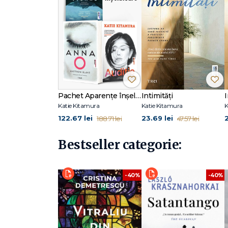
National Book Award și PEN/Faulkner Award. A scris pe
Predă în cadrul programului de scriere creativă de la New 
Pachet Aparențe înșelătoare
Intimități
I
Katie Kitamura
Katie Kitamura
K
122.67 lei
23.69 lei
188.71 lei
47.57 lei
Bestseller categorie:
-40%
-40%