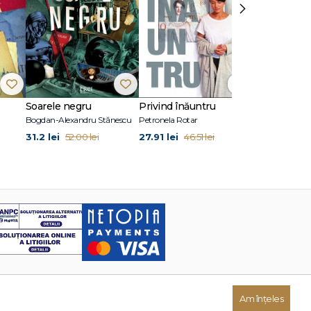
›
Soarele negru
Privind înăuntru
Suflete per
Bogdan-Alexandru Stănescu
Petronela Rotar
John Marrs
31.2 lei
27.91 lei
24.87 lei
52.00 lei
46.51 lei
41
Am înțeles
Dezvoltat de: