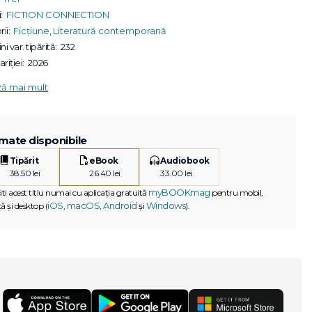
:
FICTION CONNECTION
ii:
Ficțiune
,
Literatură contemporană
ni var. tipărită:
232
riției:
2026
ză mai mult
mate disponibile
Tipărit
eBook
Audiobook
38.50 lei
26.40 lei
33.00 lei
myBOOKmag
iti acest titlu numai cu aplicația gratuită
pentru mobil,
iOS
macOS
Android
Windows
ă și desktop (
,
,
și
).
G