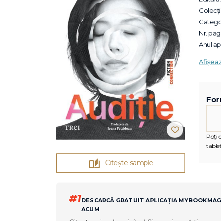
Colecții
Categor
Nr. pagi
Anul apa
Afișea
For
Poți c
tablet
Citește sample
#1
DESCARCĂ GRATUIT APLICAȚIA MYBOOKMA
ACUM