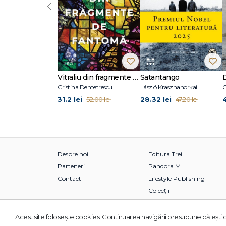
‹
Vitraliu din fragmente de fantomă
Satantango
Cristina Demetrescu
László Krasznahorkai
C
31.2 lei
28.32 lei
52.00 lei
47.20 lei
Despre noi
Editura Trei
Parteneri
Pandora M
Contact
Lifestyle Publishing
Colecții
Acest site foloseşte cookies. Continuarea navigării presupune că eşti d
© 2026 Grupul Editorial TREI. Toate drepturile rezervate.