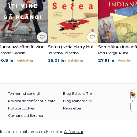
Dansează când îți vine să plângi
Setea (seria Harry Hole, vol. 11)
Semnătura indiană
amelia Cavadia
Jo Nesbø, Jo Nesbo
Radu Sergiu Ruba
40.8 lei
35.01 lei
27.91 lei
68.00 lei
58.35 lei
46.51 lei
Termeni și condiții
Blog Editura Trei
Politica de confidențialitate
Blog Pandora M
Politica cookies
Newsletter
Comanda si livrarea
e acord cu utilizarea cookie-urilor.
Află detalii.