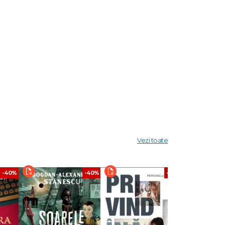
dian.
.
Vezi toate
-40%
-40%
-40%