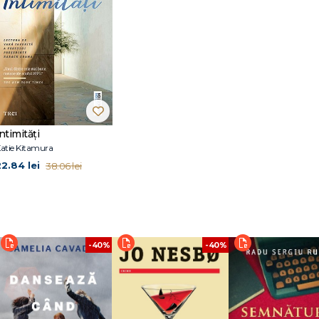
ntru publicații precum The New York Times Book Review, Harper’s, The Guar
York University. De aceeași autoare, la Editura Trei a apărut Intimități (2021)
ntimități
atie Kitamura
22.84 lei
38.06 lei
-40%
-40%