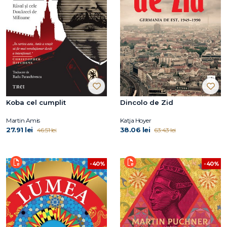
Koba cel cumplit
Dincolo de Zid
Martin Amis
Katja Hoyer
27.91 lei
38.06 lei
46.51 lei
63.43 lei
-40%
-40%