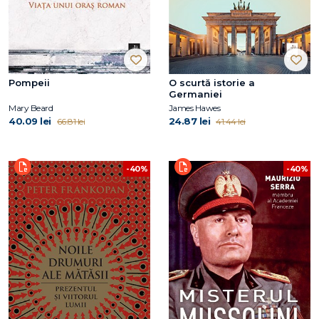
Pompeii
O scurtă istorie a
Germaniei
Mary Beard
James Hawes
40.09 lei
24.87 lei
66.81 lei
41.44 lei
-40%
-40%