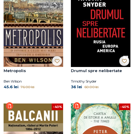
Metropolis
Drumul spre nelibertate
Ben Wilson
Timothy Snyder
45.6 lei
36 lei
76.00 lei
60.00 lei
-40%
-40%