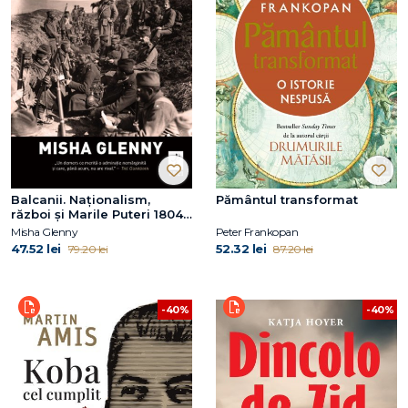
Balcanii. Naționalism,
Pământul transformat
război și Marile Puteri 1804–
2012
Misha Glenny
Peter Frankopan
47.52 lei
52.32 lei
79.20 lei
87.20 lei
-40%
-40%