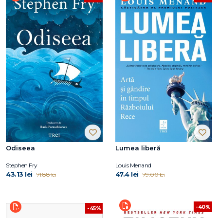
Odiseea
Lumea liberă
Stephen Fry
Louis Menand
43.13 lei
47.4 lei
71.88 lei
79.00 lei
-40%
-45%