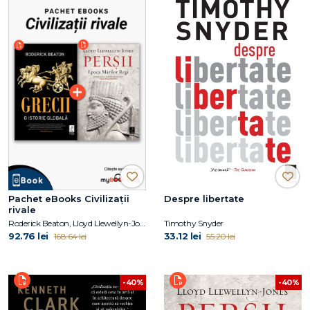
Pachet eBooks Civilizații
Despre libertate
rivale
Roderick Beaton, Lloyd Llewellyn-Jones
Timothy Snyder
92.76 lei
33.12 lei
168.64 lei
55.20 lei
-40%
-40%