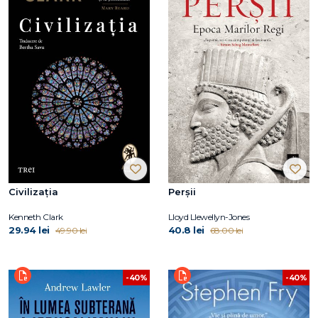
Civilizația
Perșii
Kenneth Clark
Lloyd Llewellyn-Jones
29.94 lei
40.8 lei
49.90 lei
68.00 lei
-40%
-40%