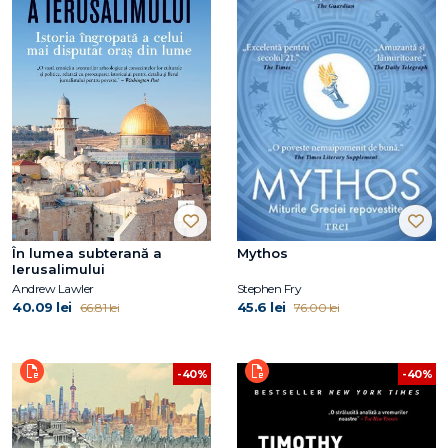
În lumea subterană a
Mythos
Ierusalimului
Andrew Lawler
Stephen Fry
40.09 lei
45.6 lei
66.81 lei
76.00 lei
-40%
-40%