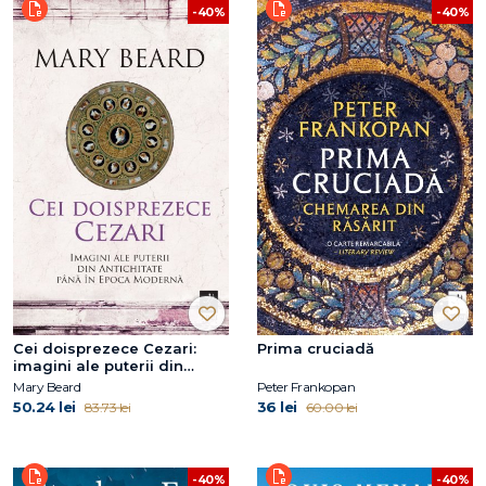
-40%
-40%
Cei doisprezece Cezari:
Prima cruciadă
imagini ale puterii din
Antichitate până în Epoca
Mary Beard
Peter Frankopan
Modernă
50.24 lei
36 lei
83.73 lei
60.00 lei
-40%
-40%