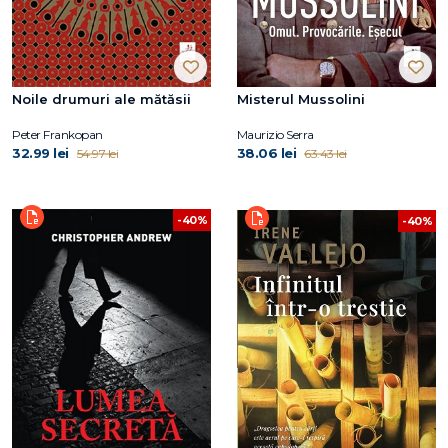
Noile drumuri ale mătăsii
Misterul Mussolini
Peter Frankopan
Maurizio Serra
32.99 lei
38.06 lei
54.97 lei
63.43 lei
-40%
-40%