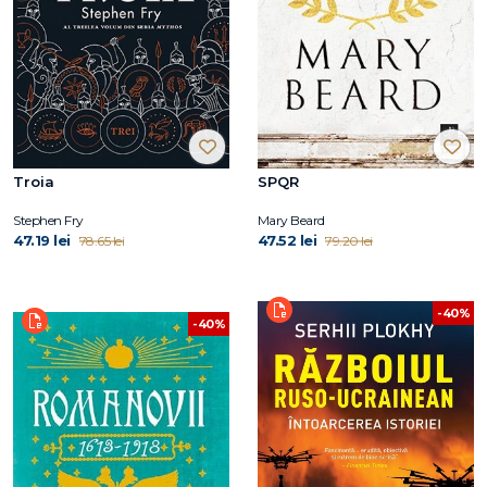
Troia
SPQR
Stephen Fry
Mary Beard
47.19 lei
47.52 lei
78.65 lei
79.20 lei
-40%
-40%