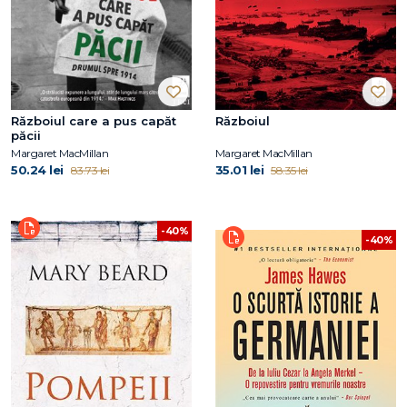
Războiul care a pus capăt
Războiul
păcii
Margaret MacMillan
Margaret MacMillan
50.24 lei
35.01 lei
83.73 lei
58.35 lei
-40%
-40%