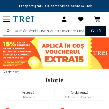
Transport gratuit la comenzi de peste 149 lei!
Caută
39 de cărți
Istorie
Filtează
Ordonează
1 filtru activ
Cele mai noi descendent