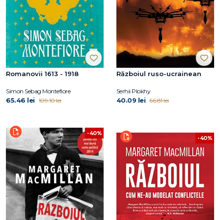
Romanovii 1613 - 1918
Războiul ruso-ucrainean
Simon Sebag Montefiore
Serhii Plokhy
65.46 lei
40.09 lei
109.10 lei
66.81 lei
-40%
-40%