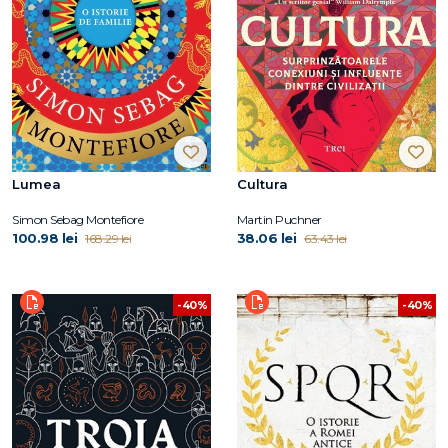
Lumea
Cultura
Simon Sebag Montefiore
Martin Puchner
100.98 lei
38.06 lei
168.29 lei
63.43 lei
-40%
-40%