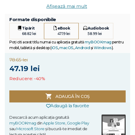
Afișează mai mult
Formate disponibile
Tipărit
eBook
Audiobook
68.82 lei
47.19 lei
58.99 lei
myBOOKmag
Poți citi acest titlu numai cu aplicația gratuită
pentru
iOS
macOS
Android
Windows
mobil, tabletă și desktop (
,
,
și
).
78.65 lei
47.19 lei
Reducere: -40%
ADAUGĂ ÎN COȘ
Adaugă la favorite
Descarcă acum aplicația gratuită
myBOOKmag
din
Apple Store
,
Google Play
sau
Microsoft Store
și bucură-te imediat de
lectura acestei cărți!