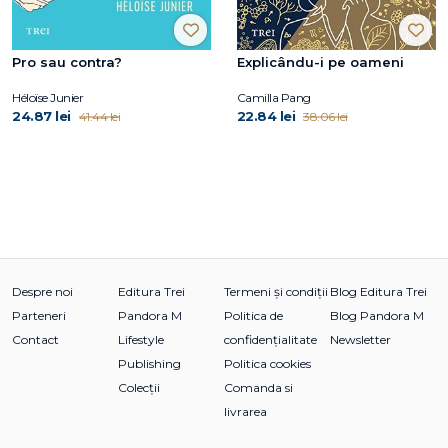
Pro sau contra?
Explicându-i pe oameni
Héloïse Junier
Camilla Pang
24.87 lei
22.84 lei
41.44 lei
38.06 lei
Despre noi
Editura Trei
Termeni și condiții
Blog Editura Trei
Parteneri
Pandora M
Politica de
Blog Pandora M
Contact
Lifestyle
confidențialitate
Newsletter
Publishing
Politica cookies
Colecții
Comanda si
livrarea