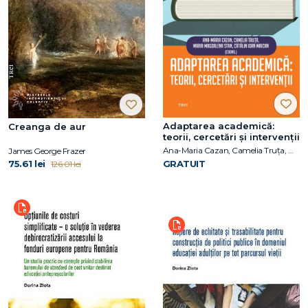
Adaptarea academică:
Creanga de aur
teorii, cercetări și intervenții
Ana-Maria Cazan, Camelia Truța, Maria Magdalena Stan, Cătălin Ioan Maican (coordonatori)
James George Frazer
75.61 lei
GRATUIT
126.01 lei