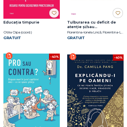
Educația timpurie
Tulburarea cu deficit de
atenție și/sau
hiperactivitate (ADHD)
Otilia Clipa (coord.)
Florentina-Ionela Lincă, Florentina-Lavinia Matei
GRATUIT
GRATUIT
-40%
-40%