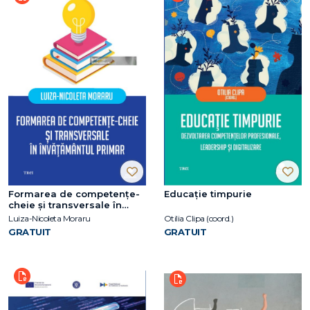
Formarea de competențe-
Educație timpurie
cheie și transversale în
învățământul primar
Luiza-Nicoleta Moraru
Otilia Clipa (coord.)
GRATUIT
GRATUIT