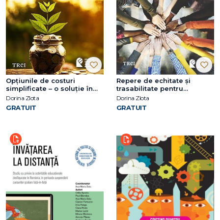
Opțiunile de costuri
Repere de echitate și
simplificate – o soluție în
trasabilitate pentru
vederea debirocratizării
construcția de politici
Dorina Zlota
Dorina Zlota
accesului la fonduri
publice în domeniul
GRATUIT
GRATUIT
europene pentru România
educației adulților pe tot
parcursul vieții