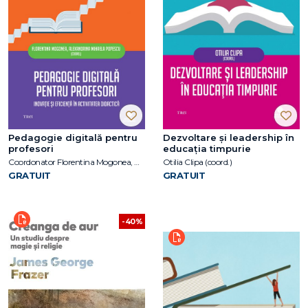
Pedagogie digitală pentru
Dezvoltare și leadership în
profesori
educația timpurie
Coordonator Florentina Mogonea, Coordonator Alexandrina Mihaela Popescu
Otilia Clipa (coord.)
GRATUIT
GRATUIT
-40%