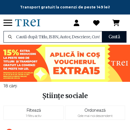
Transport gratuit la comenzi de peste 149 lei!
Caută
18 cărți
Științe sociale
Filtează
Ordonează
1 filtru activ
Cele mai noi descendent