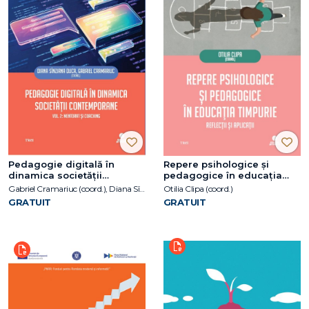
Pedagogie digitală în
Repere psihologice și
dinamica societății
pedagogice în educația
contemporane
timpurie
Gabriel Cramariuc (coord.), Diana Sînziana Duca (coord.)
Otilia Clipa (coord.)
GRATUIT
GRATUIT