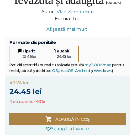
revăzută şi adăugită
(ebook)
Autor :
Vlad Zamfirescu
Editura:
Trei
Afișează mai mult
Formate disponibile
Tipărit
eBook
25.46 lei
24.45 lei
myBOOKmag
Poți citi acest titlu numai cu aplicația gratuită
pentru
iOS
macOS
Android
Windows
mobil, tabletă și desktop (
,
,
și
).
40.74 lei
24.45 lei
Reducere: -40%
ADAUGĂ ÎN COȘ
Adaugă la favorite