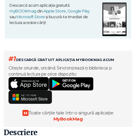
Descarcă acum aplicația gratuită
myBOOKmag
din
Apple Store
,
Google Play
sau
Microsoft Store
și bucură-te imediat de
lectura acestei cărți!
#1
DESCARCĂ GRATUIT APLICAȚIA MYBOOKMAG ACUM
Citește oriunde, oricând. Sincronizează-ți biblioteca și
continuă lectura pe orice dispozitiv.
Toate cărțile tale într-o singură aplicație:
M
MyBookMag
Descriere