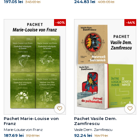
197.05 lei
244.83 lei
345.69 lei
408.05 lei
-40%
-44%
Pachet Marie-Louise von
Pachet Vasile Dem.
Franz
Zamfirescu
Marie-Louise von Franz
Vasile Dem. Zamfirescu
187.69 lei
92.24 lei
312.81 lei
164.71 lei