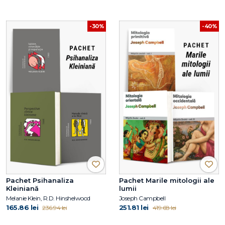
-30%
-40%
Pachet Psihanaliza
Pachet Marile mitologii ale
Kleiniană
lumii
Melanie Klein, R.D. Hinshelwood
Joseph Campbell
165.86 lei
251.81 lei
236.94 lei
419.68 lei