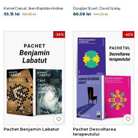
Kamel Daoud, Jean‑Baptiste Andrea
Douglas Stuart, David Szalay
95.15 lei
86.58 lei
158.58 lei
144.29 lei
-29%
-40%
Pachet Benjamin Labatut
Pachet Dezvoltarea
terapeutului