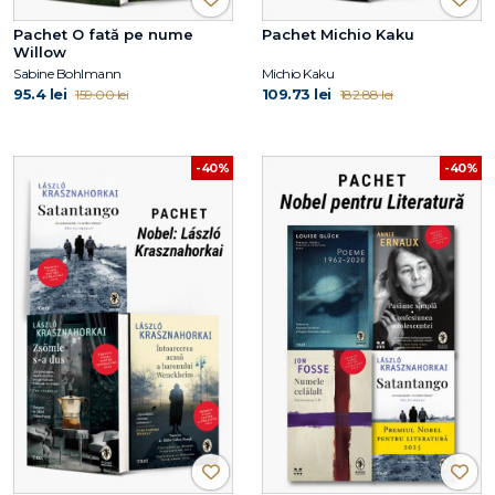
Pachet O fată pe nume
Pachet Michio Kaku
Willow
Sabine Bohlmann
Michio Kaku
95.4 lei
109.73 lei
159.00 lei
182.88 lei
-40%
-40%