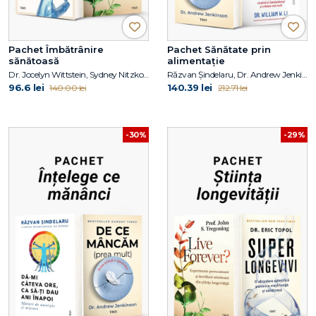
Pachet Îmbătrânire
Pachet Sănătate prin
sănătoasă
alimentație
Dr. Jocelyn Wittstein, Sydney Nitzkorski, Prof. John S. Tregoning
Răzvan Șindelaru, Dr. Andrew Jenkinson, Dr. William W. Li
96.6 lei
140.39 lei
140.00 lei
212.71 lei
-30%
-29%