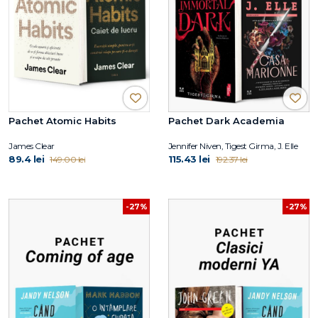
Pachet Atomic Habits
Pachet Dark Academia
James Clear
Jennifer Niven, Tigest Girma, J. Elle
89.4 lei
115.43 lei
149.00 lei
192.37 lei
-27%
-27%