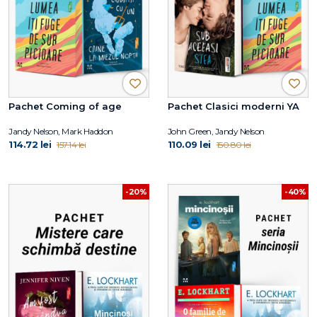
Pachet Coming of age
Pachet Clasici moderni YA
Jandy Nelson, Mark Haddon
John Green, Jandy Nelson
114.72 lei
110.09 lei
157.14 lei
150.80 lei
-20%
-40%