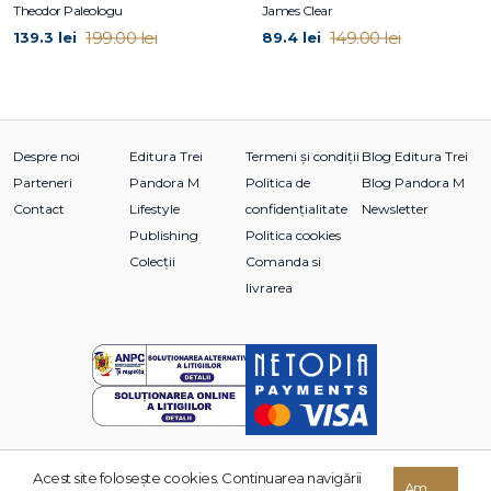
Theodor Paleologu
James Clear
199.00 lei
149.00 lei
139.3 lei
89.4 lei
Despre noi
Editura Trei
Termeni și condiții
Blog Editura Trei
Parteneri
Pandora M
Politica de
Blog Pandora M
Contact
Lifestyle
confidențialitate
Newsletter
Publishing
Politica cookies
Colecții
Comanda si
livrarea
Acest site foloseşte cookies. Continuarea navigării
Am
© 2026 Grupul Editorial TREI. Toate drepturile rezervate.