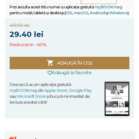
myBOOKmag
Poți asculta acest titlu numai cu aplicația gratuită
iOS
macOS
Android
Windows
pentru mobil, tabletă și desktop (
,
,
și
).
49.00 lei
29.40 lei
Reducere: -40%
ADAUGĂ ÎN COȘ
Adaugă la favorite
Descarcă acum aplicația gratuită
myBOOKmag
din
Apple Store
,
Google Play
sau
Microsoft Store
și bucură-te imediat de
lectura acestei cărți!