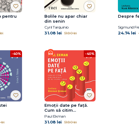
p pentru
Bolile nu apar chiar
Despre fe
din senin
Cyril Tarquinio
Sigmund Fr
31.08 lei
24.74 lei
lei
51.80 lei
-40%
-40%
stei
Emoţii date pe faţă.
Cum să citim
sentimentele de pe
Paul Ekman
chipul uman
31.08 lei
lei
51.80 lei