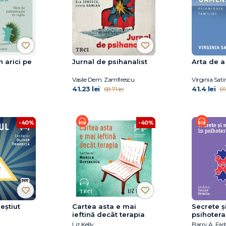
n arici pe
Jurnal de psihanalist
Arta de a
Vasile Dem. Zamfirescu
Virginia Satir
41.23 lei
41.4 lei
68.71 lei
69
-40%
-40%
eștiut
Cartea asta e mai
Secrete ș
ieftină decât terapia
psihotera
Liz Kelly