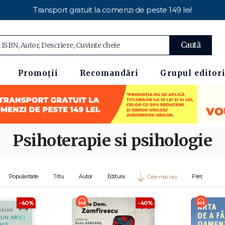
Transport gratuit la comenzi de peste 149 lei!
Caută
Promoții
Recomandări
Grupul editori
Psihoterapie si psihologie
Popularitate
Titlu
Autor
Editura
Preț
Cele mai noi
-40%
-40%