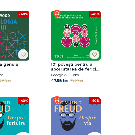
-40%
-40%
a genului
101 povești pentru a
spori starea de fericire
și de bine
od
George W. Burns
47.58 lei
1.80 lei
79.29 lei
-40%
-40%