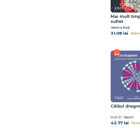
Mai mult tim
suflet
Verena Kast
31.08 lei
51.80 
Călăul drago
Irvin D. Yalom
43.77 lei
72.94 