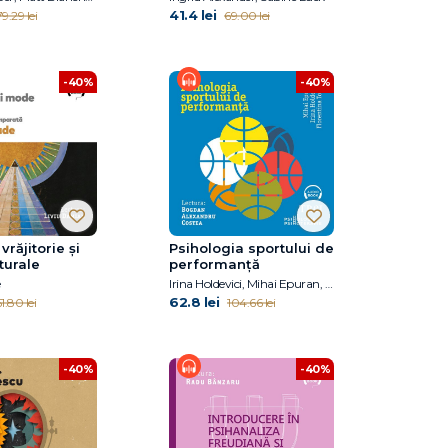
41.4 lei
79.29 lei
69.00 lei
-40%
-40%
vrăjitorie și
Psihologia sportului de
turale
performanță
e
Irina Holdevici, Mihai Epuran, Florentina Tonița
62.8 lei
1.80 lei
104.66 lei
-40%
-40%