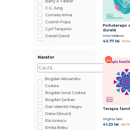
Barry A. Farber
C.G. Jung
Corneliu Irimia
Cosmin Popa
Psihoterapii 
Cyril Tarquinio
durată
Daniel David
Irina Holdevici
43.77 lei
72.94 
Erich Fromm
Florentina Tonița
Florin Alin Sava
Narator
Gary W. Wood
George W. Burns
Ingrid Alexander
Bogdan Alexandru
Irina Holdevici
Costea
Irvin D. Yalom
Bogdan Ionut Costea
Jon Kabat-Zinn, Ph.D.
Bogdan Șerban
Kevin Chassangre
Dan Valentin Negru
Terapia famil
Laura Pănăzan
Dana Săvuică
Virginia Satir
Lauren Elizabeth
Ela Ionescu
41.23 lei
68.71 l
Stauble
Emilia Bebu