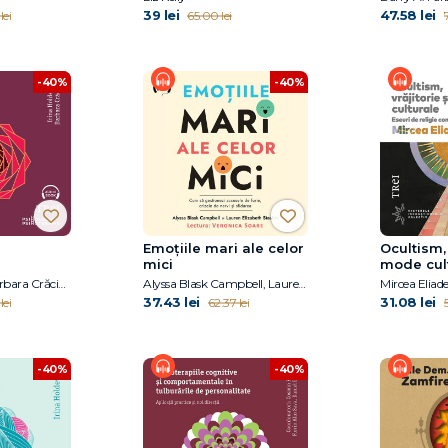
39 lei
47.58 lei
lei
65.00 lei
-40%
-40%
Emoțiile mari ale celor
Ocultism, 
mici
mode cul
Irina Holdevici, Barbara Crăciun
Alyssa Blask Campbell, Lauren Elizabeth Stauble
Mircea Eliad
37.43 lei
31.08 lei
lei
62.37 lei
5
-40%
-40%