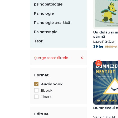
psihopatologie
Psihologie
Psihologie analitică
Psihoterapie
Un dulău și u
sârmă
Teorii
Laura Pănăzan
39 lei
65.00 lei
x
Șterge toate filtrele
Format
Audiobook
Ebook
Tiparit
Dumnezeul n
Editura
Viktor E. Frankl