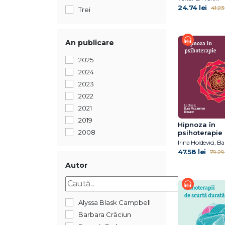
24.74 lei
41.23 
Trei
An publicare
2025
2024
2023
2022
2021
2019
Hipnoza în
2008
psihoterapie
47.58 lei
79.29 
Autor
Alyssa Blask Campbell
Barbara Crăciun