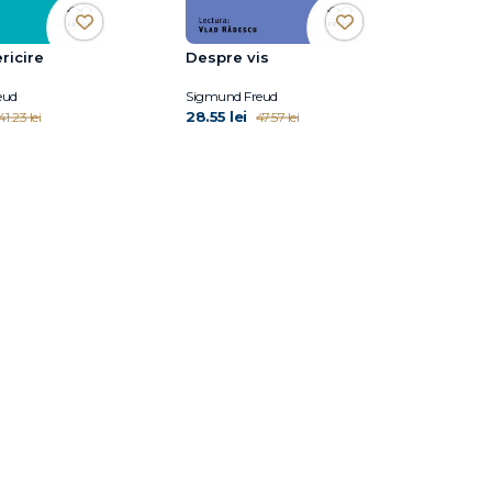
ricire
Despre vis
eud
Sigmund Freud
28.55 lei
41.23 lei
47.57 lei