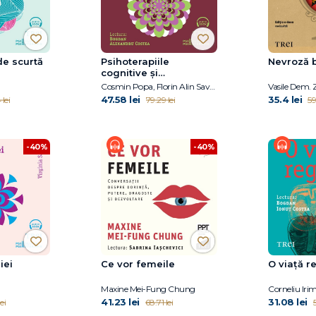
de scurtă
Psihoterapiile
Nevroză 
cognitive și
comportamentale în
Cosmin Popa, Florin Alin Sava, Daniel David
Vasile Dem. 
tulburările de
47.58 lei
35.4 lei
lei
79.29 lei
59
personalitate. Aplicații
practice și noi direcții
-40%
-40%
iei
Ce vor femeile
O viață r
Maxine Mei-Fung Chung
Corneliu Iri
41.23 lei
31.08 lei
ei
68.71 lei
5