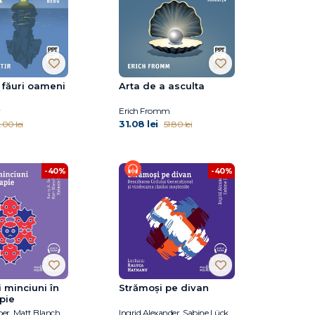
 făuri oameni
Arta de a asculta
Erich Fromm
31.08 lei
.00 lei
51.80 lei
-40%
-40%
i minciuni în
Strămoși pe divan
pie
Barry A. Farber, Matt Blanchard, Melanie Love
Ingrid Alexander, Sabine Lück