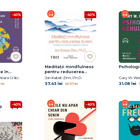
-40%
-40%
Meditații mindfulness
Psihologi
e în
pentru reducerea
și
durerii
Irina Holdevici, Barbara Crăciun
Jon Kabat-Zinn, Ph.D.
Gary W. Wo
ihologică
37.43 lei
31.08 lei
lei
62.37 lei
5
-40%
-40%