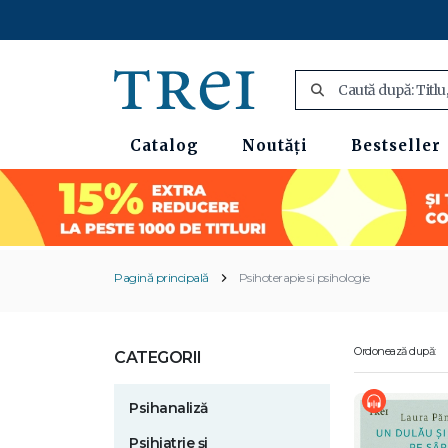
Catalog
Noutăți
Bestseller
Pagină principală
Psihoterapie si psihologie
Ordonează după:
CATEGORII
Psihanaliză
Psihiatrie și