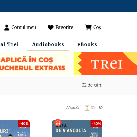
Contul meu
Favorite
Coș
al Trei
Audiobooks
eBooks
32 de cărți
Afișează:
30
60
-40%
-40%