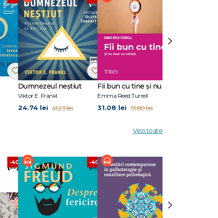
e limite
i pe
›
u să
ntru a
 vă
Dumnezeul neștiut
Fii bun cu tine și nu doar cu ceilalți
Viktor E. Frankl
Emma Reed Turrell
Nancy Colier
24.74 lei
31.08 lei
31.08 lei
41.23 lei
51.80 lei
51.
Vezi toate
-40%
-40%
-40%
›