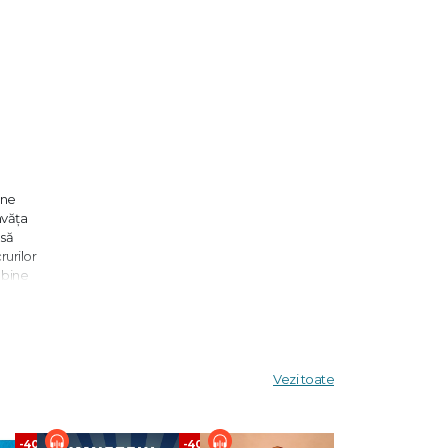
 ne
nvăța
 să
rurilor
 bine
oadele de
Vezi toate
tate de
a
ă care
-40%
-40%
-40%
e de