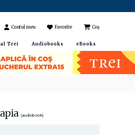
Contul meu
Favorite
Coș
al Trei
Audiobooks
eBooks
rapia
(audiobook)