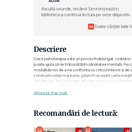
ACUM
Ascultă oriunde, oricând. Sincronizează-ți
biblioteca și continuă lectura pe orice dispozitiv.
Toate cărțile tale î
M
Descriere
Dacă psihoterapia este un proces îndelungat, costisitor 
poate ajuta să ne îmbunătățim sănătatea mentală. Fie că
modalități noi de a ne confrunta cu criticul interior și d
construim relații mai bune, găsim în această carte insightu
apăsătoare. Prin exemple din viața autoarei și a cliențil
făcând ordine în vraiștea activităților de zi cu zi, deveni
Afișează mai mult
Liz Kelly este psihoterapeută, asistentă socială și scriito
tranziție.
Recomandări de lectură:
E greu să găsești un terapeut bun. Este şi mai complicat 
terapeut care profesează în zona Washington, DC, eu per
clienților în fiecare lună. Pentru mine este extrem de 
-40%
-40
solicită ajutor. Cartea asta e mai ieftină decât terapia 