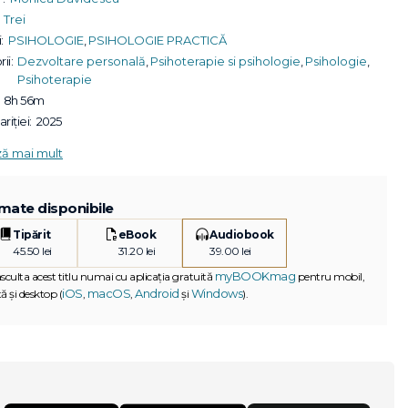
Trei
:
PSIHOLOGIE
,
PSIHOLOGIE PRACTICĂ
ii:
Dezvoltare personală
,
Psihoterapie si psihologie
,
Psihologie
,
Psihoterapie
8h 56m
riției:
2025
ză mai mult
mate disponibile
Tipărit
eBook
Audiobook
45.50 lei
31.20 lei
39.00 lei
myBOOKmag
asculta acest titlu numai cu aplicația gratuită
pentru mobil,
iOS
macOS
Android
Windows
ă și desktop (
,
,
și
).
G