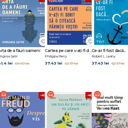
i pentru a vă proteja starea de bine mentală, emoțională și fizică. Conceptul d
rvesc drept linie de demarcaţie a proprietăţii personale, prin care îi informaţ
 care nu vă simțiți) confortabil. Stabilirea limitelor nu înseamnă să pedepsiţi sa
tru a fi cel mai bun sine al dumneavoastră, pentru a vă menține relațiile și pe
ele vă ajută să vă protejați împotriva sindromului burnout și vă împiedică să
zică, emoțională și mentală.
Arta de a făuri oameni
Cartea pe care v‑ați fi dorit să o citească părinții voștri
Ce-ar fi fost dacă...
irginia Satir
Philippa Perry
Robert L. Leahy
1.4 lei
37.43 lei
37.43 lei
69.00 lei
62.37 lei
62.37 lei
%
-40%
-40%