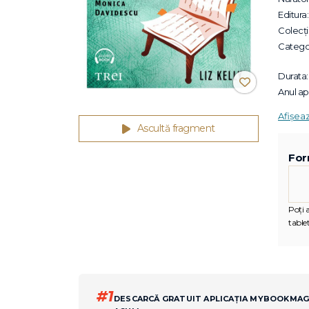
Editura:
Colecții
Categor
Durata:
Anul apa
Afișea
Ascultă fragment
For
Poți 
tablet
#1
DESCARCĂ GRATUIT APLICAȚIA MYBOOKMA