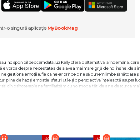
ntr-o singură aplicație:
MyBookMag
sau indisponibil deocamdată, Liz Kelly oferă o alternativă la îndemână, care
 e vorba despre necesitatea de a avea mai mare grijă de noi înșine, de a î
e a ne gestiona emoțiile, fie că ne-ar prinde bine să punem limite sănătoase și
ri pline de haz și empatie, sfaturi utile și o perspectivă înțeleaptă asupra luc
or săi din psihoterapie ne familiarizăm cu noi modalități de a ne descurca mai
nd propriii suporteri și învățând să avem grijă de noi înșine așa cum merităm.
are. Este specializată în confruntarea cu stresul, anxietatea, depresia și peri
să găsești un terapeut bun cu care să fii pe aceeaşi lungime de undă. În cali
sonal nu pot face faţă numărului de solicitări pe care le primesc din parte
descurajant atunci când nu am capacitatea profesională de a trata o persoan
%
-40%
-40%
este modalitatea mea de a ajuta persoanele pe care nu le pot primi în calitat