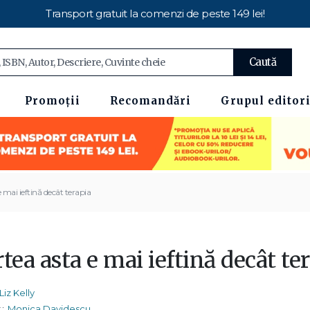
Transport gratuit la comenzi de peste 149 lei!
Caută
Promoții
Recomandări
Grupul editori
 mai ieftină decât terapia
tea asta e mai ieftină decât te
Liz Kelly
:
Monica Davidescu