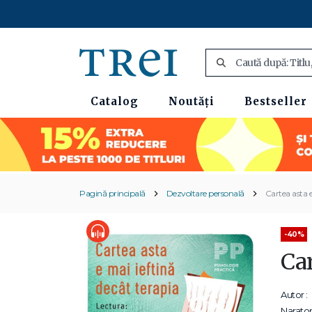
Catalog
Noutăți
Bestseller
Pagină principală
Dezvoltare personală
Cartea asta e
-40%
Car
Autor :
Narator 