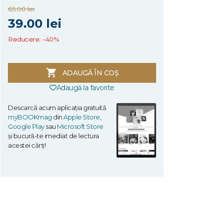
65.00 lei
39.00 lei
Reducere: -40%
ADAUGĂ ÎN COȘ
Adaugă la favorite
Descarcă acum aplicația gratuită
myBOOKmag
din
Apple Store
,
Google Play
sau
Microsoft Store
și bucură-te imediat de lectura
acestei cărți!