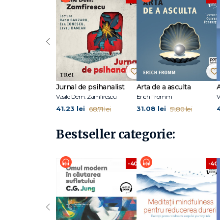
clienți.
Eu definesc limitele ca fiind granițele pe care le stabiliț
este asemănător celui de gard în jurul curții. Limitele se
‹
ceilalți oameni care sunt limitele cu care vă simțiți (și cu
răniţi pe altcineva. Înseamnă să știţi ce aveţi nevoie pen
aduce mai multă satisfacție în viața dumneavoastră. Limit
simțiți folosit sau furios. Vă ajută să vă creați siguranța fi
Jurnal de psihanalist
Arta de a asculta
Vasile Dem. Zamfirescu
Erich Fromm
V
41.23 lei
31.08 lei
4
68.71 lei
51.80 lei
Bestseller categorie:
-40%
-40
‹