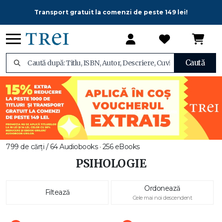
Transport gratuit la comenzi de peste 149 lei!
Caută
799 de cărți / 64 Audiobooks · 256 eBooks
PSIHOLOGIE
Ordonează
Filtează
Cele mai noi descendent