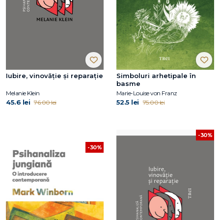
Iubire, vinovăție și reparație
Simboluri arhetipale în
basme
Melanie Klein
Marie-Louise von Franz
45.6 lei
52.5 lei
76.00 lei
75.00 lei
-30%
-30%