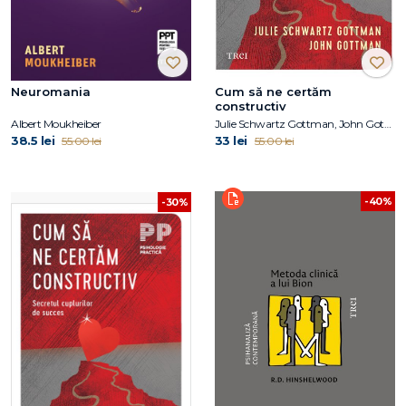
Neuromania
Cum să ne certăm
constructiv
Albert Moukheiber
Julie Schwartz Gottman, John Gottman
38.5 lei
33 lei
55.00 lei
55.00 lei
-40%
-30%