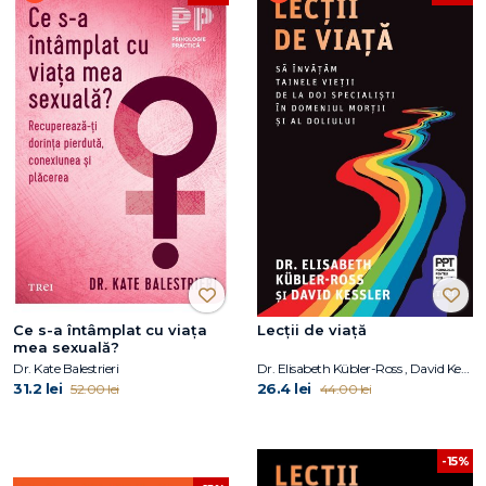
Ce s-a întâmplat cu viața
Lecții de viață
mea sexuală?
Dr. Kate Balestrieri
Dr. Elisabeth Kübler-Ross , David Kessler
31.2 lei
26.4 lei
52.00 lei
44.00 lei
-15%