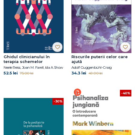
Ghidul clinicianului în
Riscurile puterii celor care
terapia schemelor
ajută
Neele Reiss, Joan M. Farell, Ida A.Show
Adolf Guggenbühl-Craig
52.5 lei
34.3 lei
75.00 lei
49.00 lei
-40%
-30%