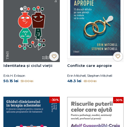
Identitatea și ciclul vieții
Conflicte care apropie
Erik H. Erikson
Erin Mitchell, Stephen Mitchell
50.15 lei
48.3 lei
59.00 lei
69.00 lei
-30%
-30%