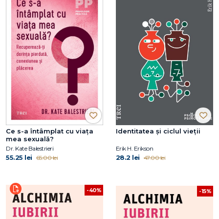
Ce s-a întâmplat cu viața
Identitatea și ciclul vieții
mea sexuală?
Dr. Kate Balestrieri
Erik H. Erikson
55.25 lei
28.2 lei
65.00 lei
47.00 lei
-40%
-15%