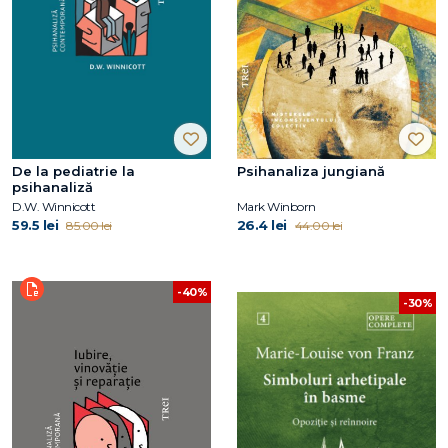
De la pediatrie la
Psihanaliza jungiană
psihanaliză
D.W. Winnicott
Mark Winborn
59.5 lei
26.4 lei
85.00 lei
44.00 lei
-40%
-30%