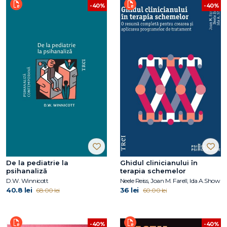
-40%
-40%
De la pediatrie la
Ghidul clinicianului în
psihanaliză
terapia schemelor
D.W. Winnicott
Neele Reiss, Joan M. Farell, Ida A.Show
40.8 lei
36 lei
68.00 lei
60.00 lei
-40%
-40%