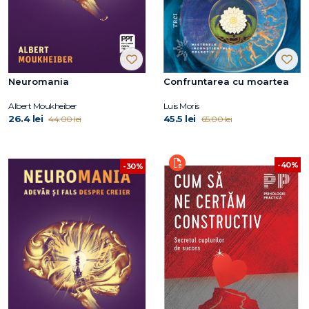
Neuromania
Confruntarea cu moartea
Albert Moukheiber
Luis Moris
26.4 lei
45.5 lei
44.00 lei
65.00 lei
-40%
-30%