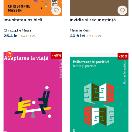
Imunitatea psihică
Invidie și recunoștință
Christophe Massin
Melanie Klein
26.4 lei
40.8 lei
44.00 lei
68.00 lei
-40%
-30%