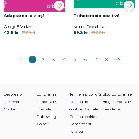
Adaptarea la viață
Psihoterapie pozitivă
George E. Vaillant
Nossrat Peseschkian
42.6 lei
69.3 lei
71.00 lei
99.00 lei
Anterioara
Următoarea
1
2
3
4
5
6
7
8
Despre noi
Editura Trei
Termeni și condiții
Blog Editura Trei
Parteneri
Pandora M
Politica de
Blog Pandora M
Contact
Lifestyle
confidențialitate
Newsletter
Publishing
Politica cookies
Colecții
Comanda si
livrarea