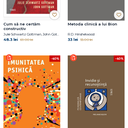
Cum să ne certăm
Metoda clinică a lui Bion
constructiv
Julie Schwartz Gottman, John Gottman
R.D. Hinshelwood
48.3 lei
33 lei
69.00 lei
55.00 lei
-40%
-40%