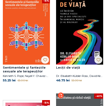
-15%
Sentimentele și fanteziile
Lecții de viață
sexuale ale terapeuților
Kenneth S. Pope, Nayeli Y. Chavez-Dueñas, Hector Y. Adames
Dr. Elisabeth Kübler-Ross , David Kessler
55.25 lei
46.75 lei
65.00 lei
55.00 lei
-40%
-15%