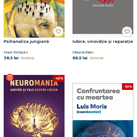
Psihanaliza jungiană
Iubire, vinovăție și reparație
Mark Winborn
Melanie Klein
38.5 lei
66.5 lei
55.00 lei
95.00 lei
-40%
-30%