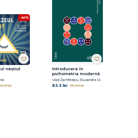
-40%
l neștiut
Introducere în
psihometria modernă
nkl
Vlad Zamfirescu, Ruxandra Victoria Paraschiv
83.3 lei
41.23 lei
119.00 lei