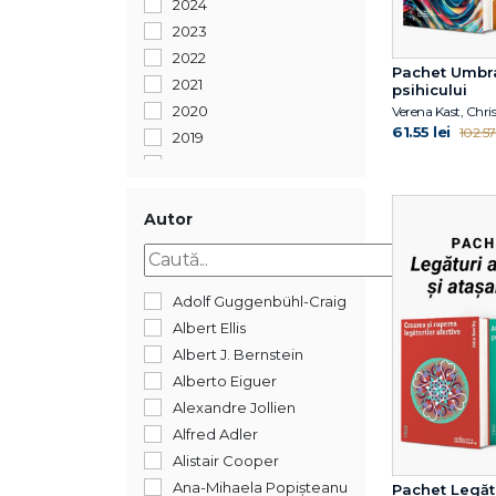
2024
2023
2022
Pachet Umbr
2021
psihicului
2020
Verena Kast, Chri
61.55 lei
102.57 
2019
2018
2017
2016
Autor
2015
2014
2013
Adolf Guggenbühl-Craig
2012
Albert Ellis
2011
Albert J. Bernstein
2010
Alberto Eiguer
2009
Alexandre Jollien
2008
Alfred Adler
2007
Alistair Cooper
2006
Ana-Mihaela Popișteanu
Pachet Legăt