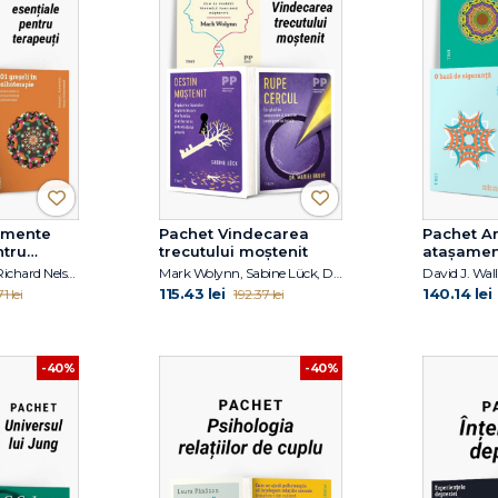
umente
Pachet Vindecarea
Pachet Ar
ntru
trecutului moștenit
atașamen
Judith Belmont, Richard Nelson-Jones, Richard C. Robertiello
Mark Wolynn, Sabine Lück, Dr. Mariel Buqué
115.43 lei
140.14 lei
1 lei
192.37 lei
-40%
-40%