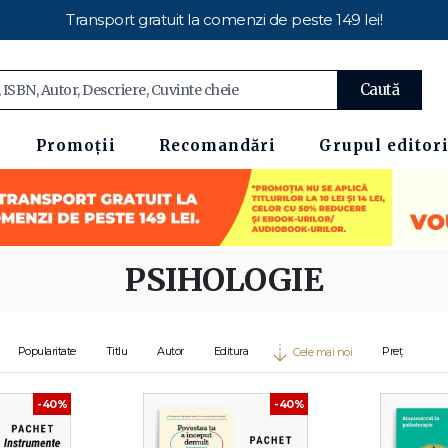
Transport gratuit la comenzi de peste 149 lei!
Caută
Promoții
Recomandări
Grupul editori
PSIHOLOGIE
Popularitate
Titlu
Autor
Editura
Preț
Cele mai noi
-40%
-40%