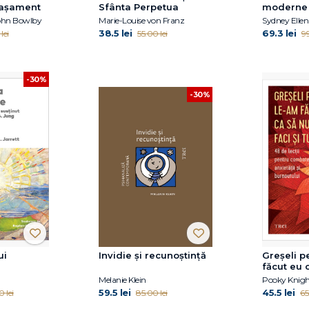
atașament
Sfânta Perpetua
moderne
John Bowlby
Marie-Louise von Franz
38.5 lei
69.3 lei
lei
55.00 lei
99
-30%
-30%
ui
Invidie și recunoștință
Greșeli p
făcut eu 
mai faci ș
Melanie Klein
Pooky Knig
59.5 lei
45.5 lei
 lei
85.00 lei
65