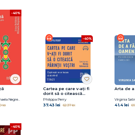
-40%
-40%
că
Cartea pe care v‑ați fi
Arta de a
dorit să o citească
părinții voștri
Irina Holdevici, Mihaela Negrescu
Philippa Perry
Virginia Satir
37.43 lei
41.4 lei
0 lei
62.37 lei
69
-40%