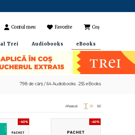
Contul meu
Favorite
Coș
al Trei
Audiobooks
eBooks
798 de cărți / 64 Audiobooks · 255 eBooks
Afișează:
30
60
-40%
-40%