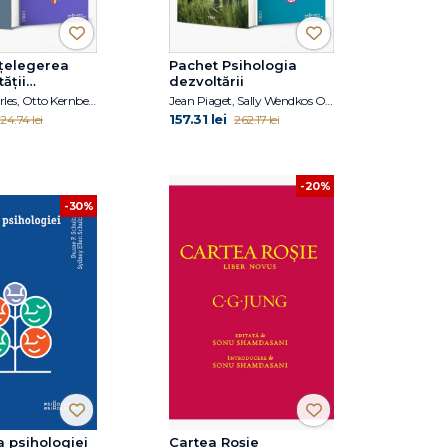
nțelegerea
Pachet Psihologia
ății
dezvoltării
e
Harold F. Searles, Otto Kernberg, Michael A. Selzer, Arthur C. Carr, Ann H. Appelbaum, Harold W. Koenigsberg
Jean Piaget, Sally Wendkos Olds, Diane E. Papalia, Ruth Duskin Feldman
157.31 lei
124.74 lei
262.17 lei
-20%
-30%
a psihologiei
Cartea Roșie