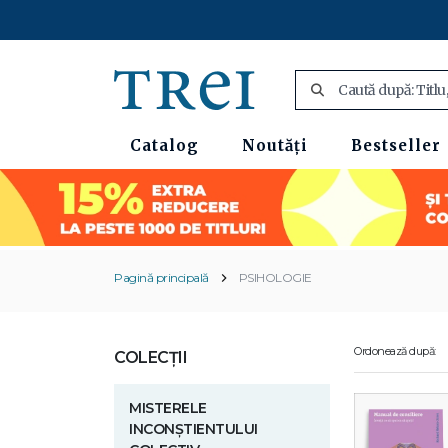
Catalog
Noutăți
Bestseller
Pagină principală
PSIHOLOGIE
Ordonează după:
COLECȚII
MISTERELE
INCONȘTIENTULUI