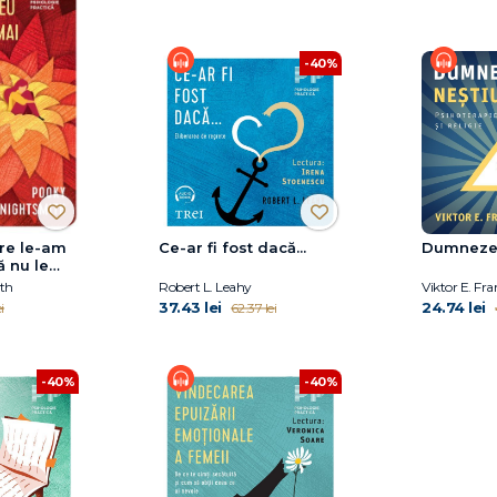
-40%
are le-am
Ce-ar fi fost dacă...
Dumnezeu
ă nu le
th
Robert L. Leahy
Viktor E. Fra
37.43 lei
24.74 lei
i
62.37 lei
-40%
-40%