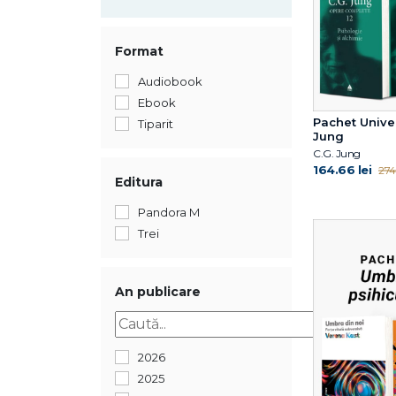
Format
Audiobook
Ebook
Pachet Univer
Tiparit
Jung
C.G. Jung
164.66 lei
274.
Editura
Pandora M
Trei
An publicare
2026
2025