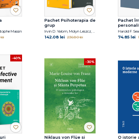
a
Pachet Psihoterapia de
Pachet Î
grup
personalit
borderlin
stophe Massin
Irvin D. Yalom, Molyn Leszcz, Jacob Levy Moreno
142.08 lei
74.85 lei
lei
236.80 lei
-40%
-30%
uri
Niklaus von Flüe și
O istorie 