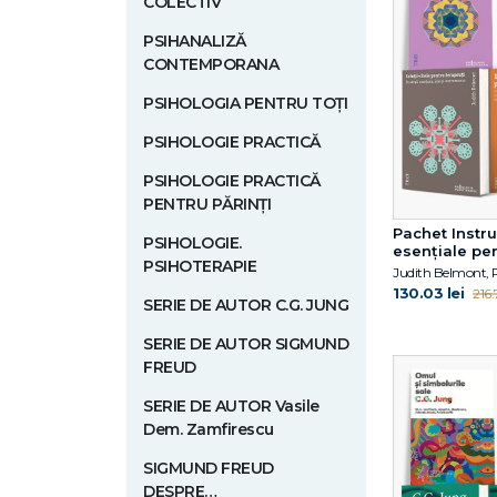
COLECTIV
PSIHANALIZĂ
CONTEMPORANA
PSIHOLOGIA PENTRU TOȚI
PSIHOLOGIE PRACTICĂ
PSIHOLOGIE PRACTICĂ
PENTRU PĂRINȚI
Pachet Instr
PSIHOLOGIE.
esențiale pe
PSIHOTERAPIE
terapeuți
130.03 lei
216.7
SERIE DE AUTOR C.G. JUNG
SERIE DE AUTOR SIGMUND
FREUD
SERIE DE AUTOR Vasile
Dem. Zamfirescu
SIGMUND FREUD
DESPRE…