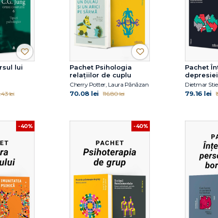
sul lui
Pachet Psihologia
Pachet Î
relațiilor de cuplu
depresiei
Cherry Potter, Laura Pănăzan
70.08 lei
79.16 lei
43 lei
116.80 lei
1
-40%
-40%