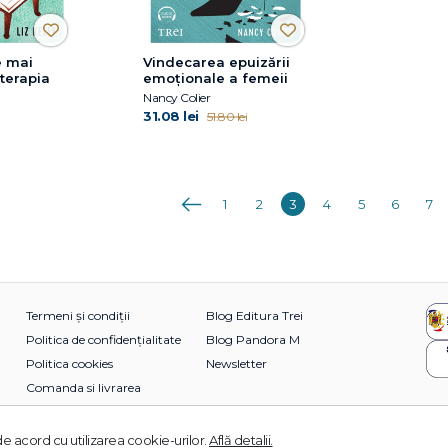
e mai
Vindecarea epuizării
 terapia
emoționale a femeii
Nancy Colier
31.08 lei
51.80 lei
Anterioara
1
2
3
4
5
6
7
Termeni și condiții
Blog Editura Trei
Politica de confidențialitate
Blog Pandora M
Politica cookies
Newsletter
Comanda si livrarea
e acord cu utilizarea cookie-urilor.
Află detalii.