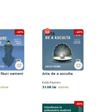
-40%
-40%
 făuri oameni
Arta de a asculta
Erich Fromm
31.08 lei
.00 lei
51.80 lei
-30%