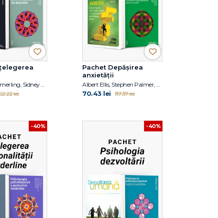
nțelegerea
Pachet Depășirea
anxietății
Dietmar Stiemerling, Sidney J. Blatt
Albert Ellis, Stephen Palmer, Lynn Lyons, Jack Gordon, Michael Neenan
70.43 lei
52.22 lei
117.37 lei
-40%
-40%