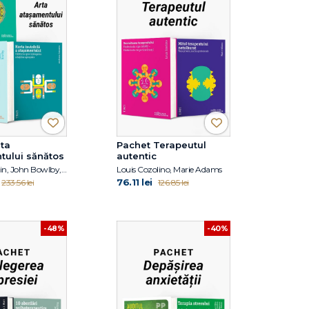
ta
Pachet Terapeutul
tului sănătos
autentic
David J. Wallin, John Bowlby, Andreea Ionescu
Louis Cozolino, Marie Adams
76.11 lei
233.56 lei
126.85 lei
-48%
-40%