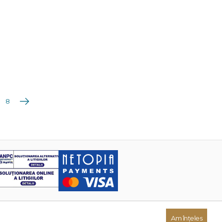
Următoarea
8
Am înțeles
Dezvoltat de: