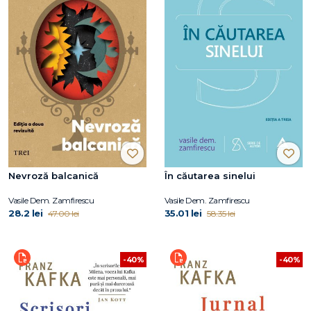
Nevroză balcanică
În căutarea sinelui
Vasile Dem. Zamfirescu
Vasile Dem. Zamfirescu
28.2 lei
35.01 lei
47.00 lei
58.35 lei
-40%
-40%