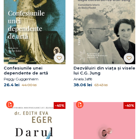
Confesiunile unei
Dezvăluiri din viața și visele
dependente de artă
lui C.G. Jung
Peggy Guggenheim
Aniela Jaffé
26.4 lei
38.06 lei
44.00 lei
63.43 lei
-40%
-40%