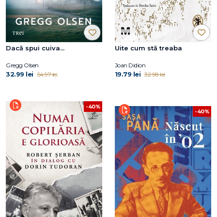
Dacă spui cuiva...
Uite cum stă treaba
Gregg Olsen
Joan Didion
32.99 lei
19.79 lei
54.97 lei
32.98 lei
-40%
-40%