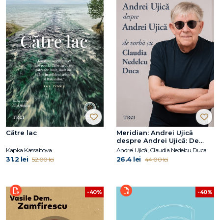
Către lac
Meridian: Andrei Ujică
despre Andrei Ujică: De
vorbă cu Claudia Nedelcu
Kapka Kassabova
Andrei Ujică, Claudia Nedelcu Duca
Duca
31.2 lei
26.4 lei
52.00 lei
44.00 lei
-40%
-40%