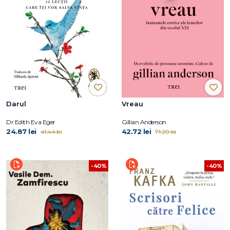
Darul
Vreau
Dr.Edith Eva Eger
Gillian Anderson
24.87 lei
42.72 lei
41.44 lei
71.20 lei
-40%
-40%