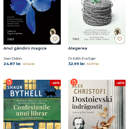
Anul gândirii magice
Alegerea
Joan Didion
Dr.Edith Eva Eger
24.87 lei
32.99 lei
41.44 lei
54.97 lei
-40%
-40%