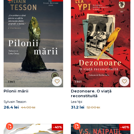
Pilonii mării
Dezonoare. O viață
reconstituită
Sylvain Tesson
Lea Ypi
26.4 lei
31.2 lei
44.00 lei
52.00 lei
-40%
-40%