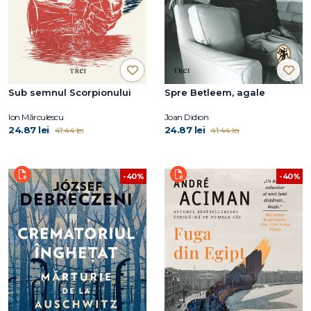
Sub semnul Scorpionului
Spre Betleem, agale
Ion Mărculescu
Joan Didion
24.87 lei
24.87 lei
41.44 lei
41.44 lei
-40%
-40%