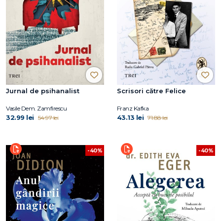
Jurnal de psihanalist
Scrisori către Felice
Vasile Dem. Zamfirescu
Franz Kafka
32.99 lei
43.13 lei
54.97 lei
71.88 lei
-40%
-40%