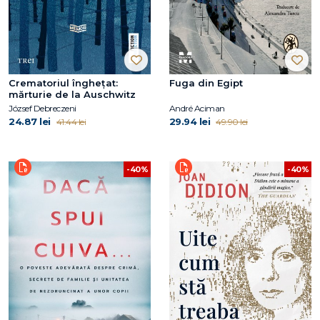
Crematoriul înghețat:
Fuga din Egipt
mărturie de la Auschwitz
József Debreczeni
André Aciman
24.87 lei
29.94 lei
41.44 lei
49.90 lei
-40%
-40%