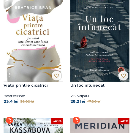
Viaţa printre cicatrici
Un loc întunecat
Beatrice Bran
V.S. Naipaul
23.4 lei
28.2 lei
39.00 lei
47.00 lei
-40%
-40%