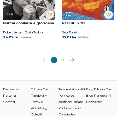
Numai copilăria e glorioasă
Născut în ’02
Robert Șerban, Dorin Tudoran
Sașa Pană
24.87 lei
35.01 lei
41.44 lei
58.35 lei
Anterioara
Următoarea
1
2
Despre noi
Editura Trei
Termeni și condiții
Blog Editura Trei
Parteneri
Pandora M
Politica de
Blog Pandora M
Contact
Lifestyle
confidențialitate
Newsletter
Publishing
Politica cookies
Colecții
Comanda si