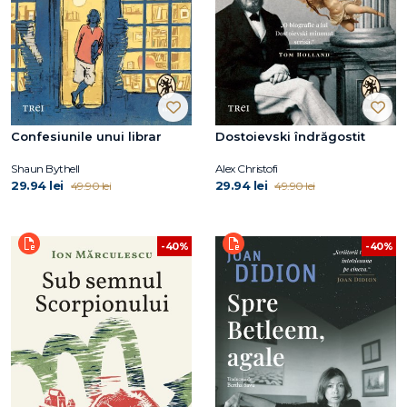
Confesiunile unui librar
Dostoievski îndrăgostit
Shaun Bythell
Alex Christofi
29.94 lei
29.94 lei
49.90 lei
49.90 lei
-40%
-40%