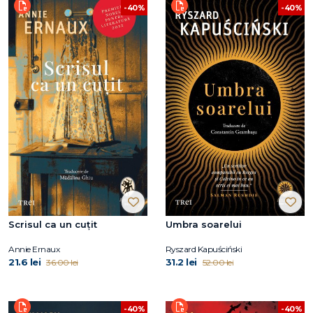
-40%
-40%
Scrisul ca un cuțit
Umbra soarelui
Annie Ernaux
Ryszard Kapuściński
21.6 lei
31.2 lei
36.00 lei
52.00 lei
-40%
-40%