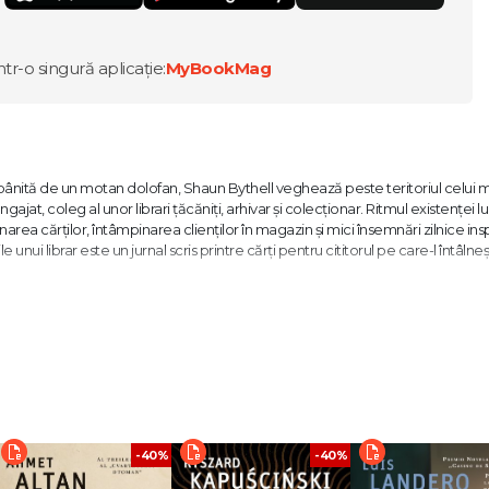
ntr-o singură aplicație:
MyBookMag
 stăpânită de un motan dolofan, Shaun Bythell veghează peste teritoriul celui
ngajat, coleg al unor librari țăcăniți, arhivar și colecționar. Ritmul existenței lu
rea cărților, întâmpinarea clienților în magazin și mici însemnări zilnice ins
e unui librar este un jurnal scris printre cărți pentru cititorul pe care-l întâlneș
icul Ricky Gervais dacă ar conduce o librărie.“ The Wall Street Journal
ceva din farmecul cârcotaș al lui Shaun Bythell: Evitați interacțiunile sociale
răgătoare, populată cu personaje pline de culoare. Peisajul scoțian e minuna
re librarului îi place să pescuiască... O carte seducătoare, plină de reflecții.
-40%
-40%