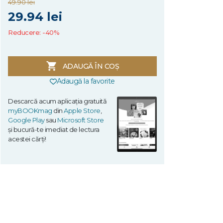
49.90 lei
29.94 lei
Reducere: -40%
ADAUGĂ ÎN COȘ
Adaugă la favorite
Descarcă acum aplicația gratuită
myBOOKmag
din
Apple Store
,
Google Play
sau
Microsoft Store
și bucură-te imediat de lectura
acestei cărți!