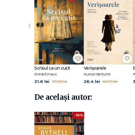
„Una dintre cele mai amuzante cărți de memorii scrise d
„Câteodată vesele, alteori melancolice, Confesiunile unui 
cale de dispariție.“ Kirkus Reviews
‹
Shaun Bythell este din 2001 proprietarul anticariatului 
înființat pagina de Facebook a magazinului, unde posteaz
răuvoitoare ale clienților săi. A debutat în 2018 cu Jurna
vechi, care arată cu totul diferit de versiunea idilică pe c
de volumul Seven Kinds of People You Find in Bookshops (
Scrisul ca un cuțit
Verișoarele
Annie Ernaux
Aurora Venturini
A
21.6 lei
26.4 lei
36.00 lei
44.00 lei
De același autor:
-30%