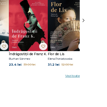
ii pe
›
2010 a
de cărți
 în 2020
Îndrăgostiții de Franz K.
Flor de Lis
Pilonii mării
Burhan Sönmez
Elena Poniatowska
Sylvain Tesson
23.4 lei
31.2 lei
26.4 lei
39.00 lei
52.00 lei
44.
Vezi toate