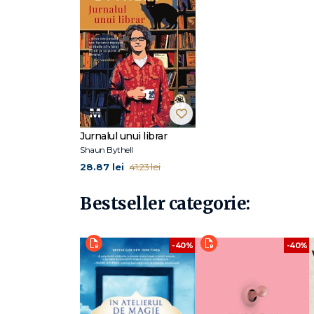
Jurnalul unui librar
Shaun Bythell
28.87 lei
41.23 lei
Bestseller categorie:
-40%
-40%