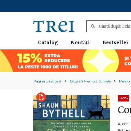
Catalog
Noutăți
Bestseller
Pagină principală
Biografii. Memorii. Jurnale
Memori
-40%
Co
Autor :
Editura: