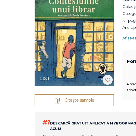
Colecții
Categor
Nr. pagi
Anul apa
Afișea
For
Poți c
tablet
Citește sample
#1
DESCARCĂ GRATUIT APLICAȚIA MYBOOKMA
ACUM