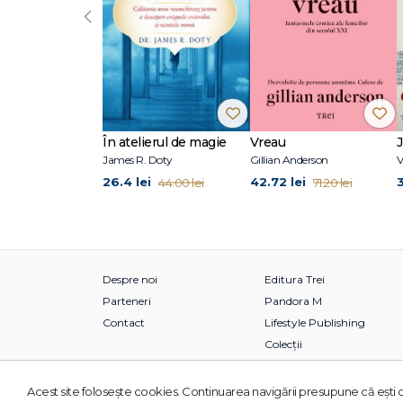
‹
În atelierul de magie
Vreau
James R. Doty
Gillian Anderson
V
26.4 lei
42.72 lei
44.00 lei
71.20 lei
Despre noi
Editura Trei
Parteneri
Pandora M
Contact
Lifestyle Publishing
Colecții
Acest site foloseşte cookies. Continuarea navigării presupune că eşti d
© 2026 Grupul Editorial TREI. Toate drepturile rezervate.