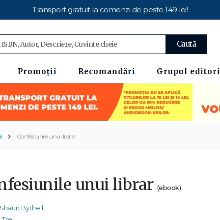
Transport gratuit la comenzi de peste 149 lei!
Caută
Promoții
Recomandări
Grupul editori
i
Confesiunile unui librar
nfesiunile unui librar
(ebook)
Shaun Bythell
Trei