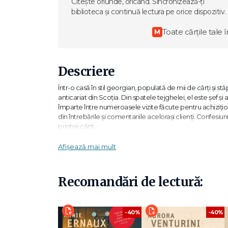
Citește oriunde, oricând. Sincronizează-ți
biblioteca și continuă lectura pe orice dispozitiv.
Toate cărțile tale î
M
Descriere
Într-o casă în stil georgian, populată de mii de cărți și
anticariat din Scoția. Din spatele tejghelei, el este șef și a
împarte între numeroasele vizite făcute pentru achiziționa
din întrebările și comentariile acelorași clienți. Confesiunil
printre cărți.
„Stilul malițios al lui Bythell seamănă cu ce ar spune com
Afișează mai mult
„În sloganul mâzgălit pe tabla din magazin se întrezărește 
mereu o carte la voi.“ The Washington Post
Recomandări de lectură:
„Bythell este un scriitor priceput. El creează o lume at
gâștele care zboară deasupra mlaștinii, râul șerpuitor în ca
-40%
-40%
Minneapolis Star Tribune