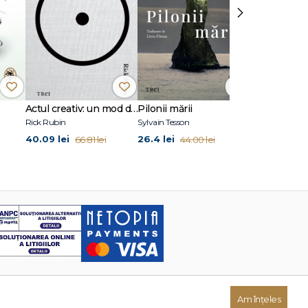
›
Actul creativ: un mod de viață
Pilonii mării
Spre Betlee
Rick Rubin
Sylvain Tesson
Joan Didion
40.09 lei
26.4 lei
24.87 lei
66.81 lei
44.00 lei
41
Am înțeles
Dezvoltat de: