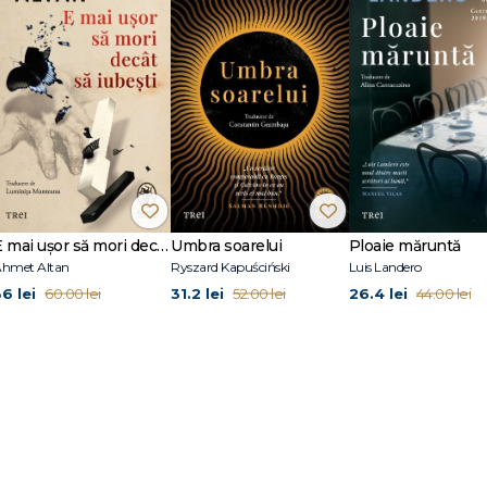
e un librar.“ The New York Times
librar reprezintă o relatare plină de farmec din primele linii ale unei industr
The Bookshop, din Wigtown, cel mai mare magazin de acest fel din Scoția. În 
ă observații acide legate de întrebările stupide, trăsnite sau comentariile
lul unui librar, unde relatează evenimentele cotidiene din viața unui vânzător 
are o avem cu toții în minte. În 2019 a publicat Confesiunile unui librar, urmată
Șapte feluri de oameni peste care dai în librării).
E mai ușor să mori decât să iubești (seria Cvartetul Otoman, vol.3)
Umbra soarelui
Ploaie măruntă
hmet Altan
Ryszard Kapuściński
Luis Landero
36 lei
31.2 lei
26.4 lei
60.00 lei
52.00 lei
44.00 lei