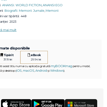
:
ANANSI. WORLD FICTION
,
ANANSI EGO
ii:
Biografii. Memorii. Jurnale
,
Memorii
ni var. tipărită:
448
riției:
2023
ză mai mult
mate disponibile
Tipărit
eBook
31.19 lei
29.94 lei
myBOOKmag
iti acest titlu numai cu aplicația gratuită
pentru mobil,
iOS
macOS
Android
Windows
ă și desktop (
,
,
și
).
G