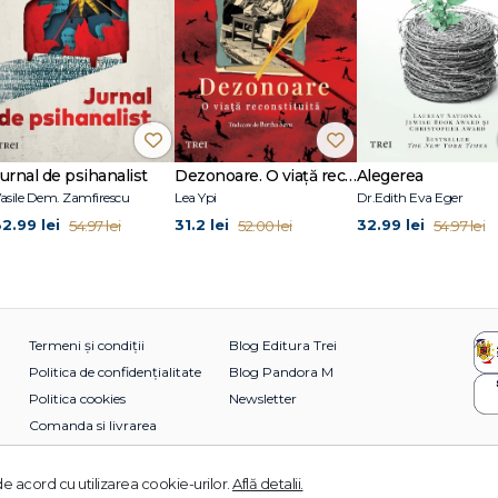
Jurnal de psihanalist
Dezonoare. O viață reconstituită
Alegerea
asile Dem. Zamfirescu
Lea Ypi
Dr.Edith Eva Eger
32.99 lei
31.2 lei
32.99 lei
54.97 lei
52.00 lei
54.97 lei
Termeni și condiții
Blog Editura Trei
Politica de confidențialitate
Blog Pandora M
Politica cookies
Newsletter
Comanda si livrarea
e acord cu utilizarea cookie-urilor.
Află detalii.