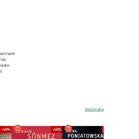
 mai mare
i se
pirate
ti
: purtați
Vezi toate
t —
“
-40%
-40%
-40%