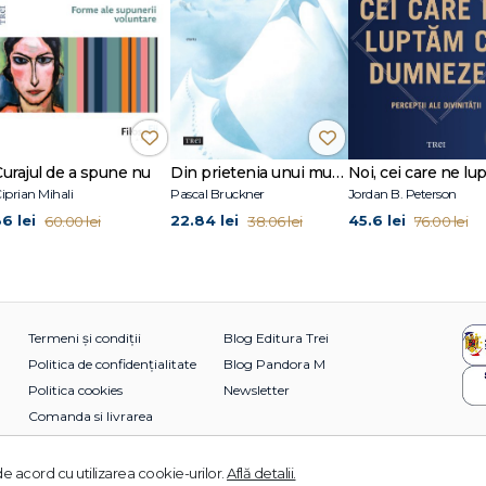
Curajul de a spune nu
Din prietenia unui munte
iprian Mihali
Pascal Bruckner
Jordan B. Peterson
36 lei
22.84 lei
45.6 lei
60.00 lei
38.06 lei
76.00 lei
Termeni și condiții
Blog Editura Trei
Politica de confidențialitate
Blog Pandora M
Politica cookies
Newsletter
Comanda si livrarea
e acord cu utilizarea cookie-urilor.
Află detalii.