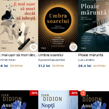
E mai ușor să mori decât să iubești (seria Cvartetul Otoman, vol.3)
Umbra soarelui
Ploaie măruntă
hmet Altan
Ryszard Kapuściński
Luis Landero
36 lei
31.2 lei
26.4 lei
60.00 lei
52.00 lei
44.00 lei
-30%
-30%