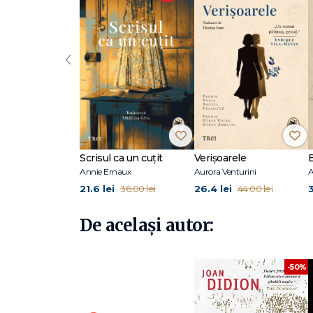
‹
Scrisul ca un cuțit
Verișoarele
Annie Ernaux
Aurora Venturini
A
21.6 lei
26.4 lei
36.00 lei
44.00 lei
De același autor:
-50%