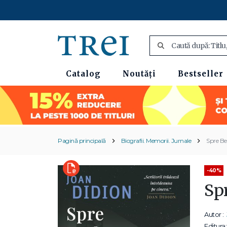
Catalog
Noutăți
Bestseller
Pagină principală
Biografii. Memorii. Jurnale
Spre Be
-40%
Sp
Autor :
Editura: