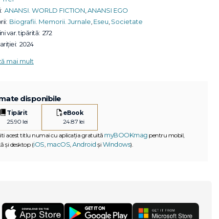
:
ANANSI. WORLD FICTION
,
ANANSI EGO
ii:
Biografii. Memorii. Jurnale
,
Eseu
,
Societate
ni var. tipărită:
272
riției:
2024
ză mai mult
mate disponibile
Tipărit
eBook
25.90 lei
24.87 lei
myBOOKmag
iti acest titlu numai cu aplicația gratuită
pentru mobil,
iOS
macOS
Android
Windows
ă și desktop (
,
,
și
).
G