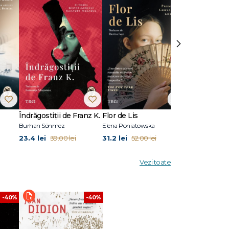
›
Îndrăgostiții de Franz K.
Flor de Lis
Pilonii mării
Burhan Sönmez
Elena Poniatowska
Sylvain Tesson
23.4 lei
31.2 lei
26.4 lei
39.00 lei
52.00 lei
44.
Vezi toate
-40%
-40%