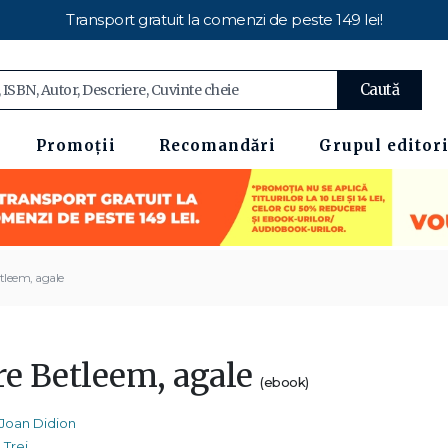
Transport gratuit la comenzi de peste 149 lei!
Caută
Promoții
Recomandări
Grupul editori
tleem, agale
re Betleem, agale
(ebook)
Joan Didion
Trei