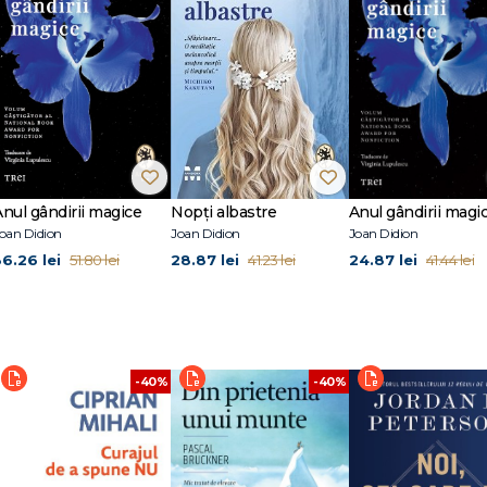
Anul gândirii magice
Nopți albastre
Anul gândirii magi
oan Didion
Joan Didion
Joan Didion
36.26 lei
28.87 lei
24.87 lei
51.80 lei
41.23 lei
41.44 lei
-40%
-40%