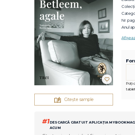
Colecții
Categor
Nr. pagi
Anul apa
Afișea
For
Poți c
tablet
Citește sample
#1
DESCARCĂ GRATUIT APLICAȚIA MYBOOKMA
ACUM