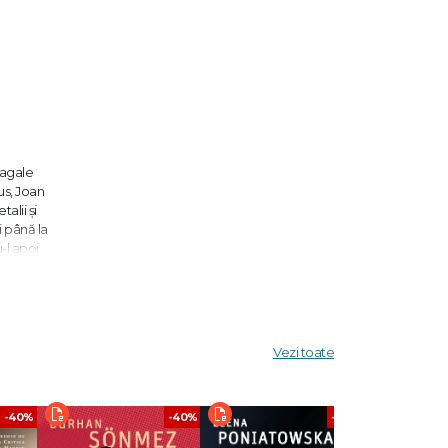
 agale
us, Joan
alii și
i până la
-l apoi
eem,
i naivi
 „O
Vezi toate
i cele
elves
-40%
-40%
-40%
magice