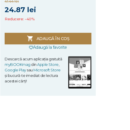
41.44 lei
24.87 lei
Reducere: -40%
ADAUGĂ ÎN COȘ
Adaugă la favorite
Descarcă acum aplicația gratuită
myBOOKmag
din
Apple Store
,
Google Play
sau
Microsoft Store
și bucură-te imediat de lectura
acestei cărți!