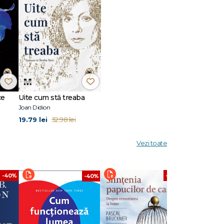
ce
Uite cum stă treaba
Joan Didion
19.79 lei
32.98 lei
Vezi toate
-40%
-40%
-40%