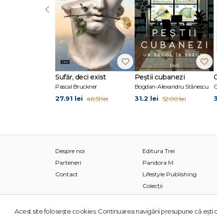
‹
Sufăr, deci exist
Peștii cubanezi
Pascal Bruckner
Bogdan-Alexandru Stănescu
C
27.91 lei
31.2 lei
46.51 lei
52.00 lei
Despre noi
Editura Trei
Parteneri
Pandora M
Contact
Lifestyle Publishing
Colecții
Acest site foloseşte cookies. Continuarea navigării presupune că eşti d
© 2026 Grupul Editorial TREI. Toate drepturile rezervate.