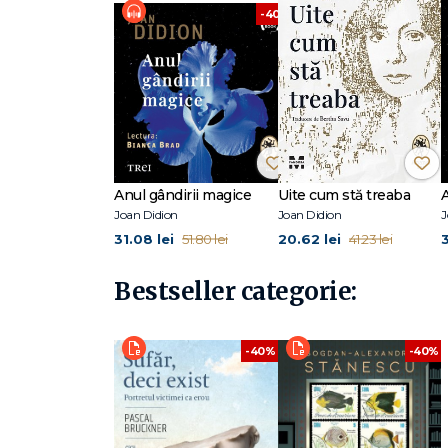
-40%
Anul gândirii magice
Uite cum stă treaba
Joan Didion
Joan Didion
J
31.08 lei
20.62 lei
51.80 lei
41.23 lei
Bestseller categorie:
-40%
-40%