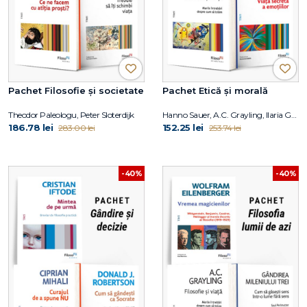
Pachet Filosofie și societate
Pachet Etică și morală
Theodor Paleologu, Peter Sloterdijk
Hanno Sauer, A.C. Grayling, Ilaria Gaspari
186.78 lei
152.25 lei
283.00 lei
253.74 lei
-40%
-40%