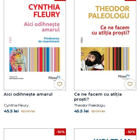
Aici odihnește amarul
Ce ne facem cu atîția
proști?
Cynthia Fleury
Theodor Paleologu
45.5 lei
45.5 lei
65.00 lei
65.00 lei
-30%
-30%