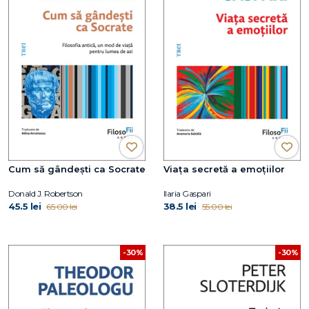
Cum să gândești ca Socrate
Viața secretă a emoțiilor
Donald J. Robertson
Ilaria Gaspari
45.5 lei
38.5 lei
65.00 lei
55.00 lei
-30%
-30%