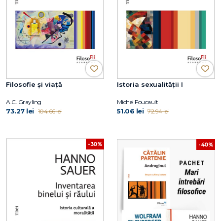
Filosofie și viață
Istoria sexualității I
A.C. Grayling
Michel Foucault
73.27 lei
51.06 lei
104.66 lei
72.94 lei
-30%
-40%