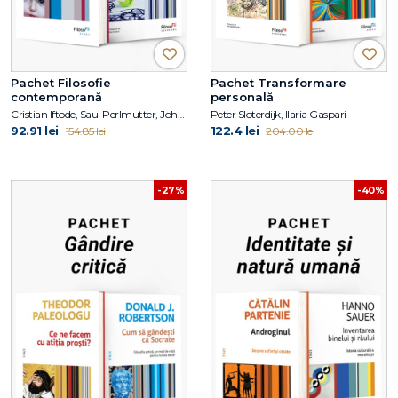
Pachet Filosofie
Pachet Transformare
contemporană
personală
Cristian Iftode, Saul Perlmutter, John Campbell, Robert MacCoun
Peter Sloterdijk, Ilaria Gaspari
92.91 lei
122.4 lei
154.85 lei
204.00 lei
-27%
-40%