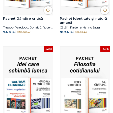
Pachet Gândire critică
Pachet Identitate și natură
umană
Theodor Paleologu, Donald J. Robertson
Cătălin Partenie, Hanno Sauer
94.9 lei
91.34 lei
130.00 lei
152.22 lei
-40%
-40%