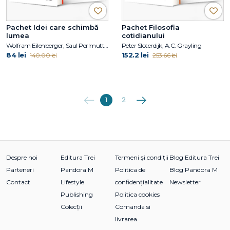
Pachet Idei care schimbă
Pachet Filosofia
lumea
cotidianului
Wolfram Eilenberger, Saul Perlmutter, John Campbell, Robert MacCoun
Peter Sloterdijk, A.C. Grayling
84 lei
152.2 lei
140.00 lei
253.66 lei
Anterioara
Următoarea
1
2
Despre noi
Editura Trei
Termeni și condiții
Blog Editura Trei
Parteneri
Pandora M
Politica de
Blog Pandora M
Contact
Lifestyle
confidențialitate
Newsletter
Publishing
Politica cookies
Colecții
Comanda si
livrarea