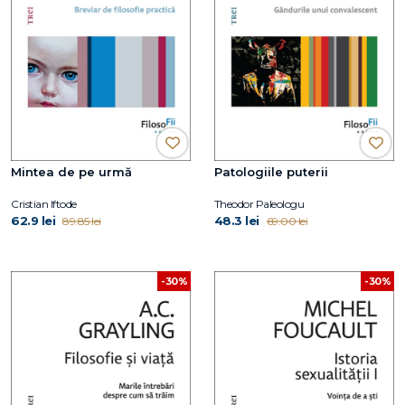
Mintea de pe urmă
Patologiile puterii
Cristian Iftode
Theodor Paleologu
62.9 lei
48.3 lei
89.85 lei
69.00 lei
-30%
-30%