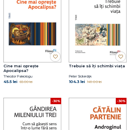
Cine mai oprește
Trebuie să îți schimbi viața
Apocalipsa?
Theodor Paleologu
Peter Sloterdijk
45.5 lei
104.3 lei
65.00 lei
149.00 lei
-30%
-30%