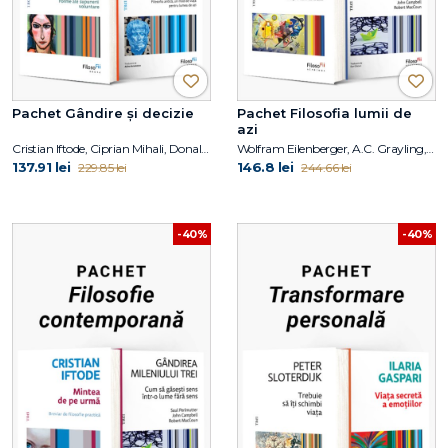
Pachet Gândire și decizie
Pachet Filosofia lumii de
azi
Cristian Iftode, Ciprian Mihali, Donald J. Robertson
Wolfram Eilenberger, A.C. Grayling, Saul Perlmutter, John Campbell, Robert MacCoun
137.91 lei
146.8 lei
229.85 lei
244.66 lei
-40%
-40%