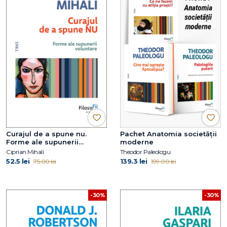
Curajul de a spune nu.
Pachet Anatomia societății
Forme ale supunerii
moderne
voluntare
Ciprian Mihali
Theodor Paleologu
52.5 lei
139.3 lei
75.00 lei
199.00 lei
-30%
-30%