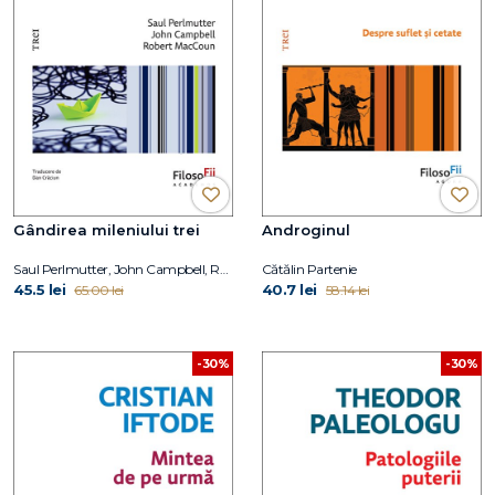
Gândirea mileniului trei
Androginul
Saul Perlmutter, John Campbell, Robert MacCoun
Cătălin Partenie
45.5 lei
40.7 lei
65.00 lei
58.14 lei
-30%
-30%