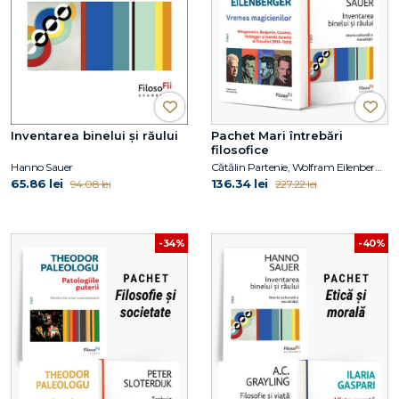
Inventarea binelui și răului
Pachet Mari întrebări
filosofice
Hanno Sauer
Cătălin Partenie, Wolfram Eilenberger, Hanno Sauer
65.86 lei
136.34 lei
94.08 lei
227.22 lei
-34%
-40%