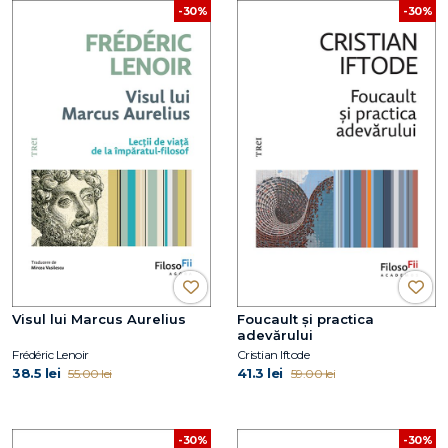
-30%
-30%
Visul lui Marcus Aurelius
Foucault și practica
adevărului
Frédéric Lenoir
Cristian Iftode
38.5 lei
41.3 lei
55.00 lei
59.00 lei
-30%
-30%