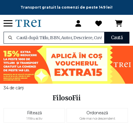
Transport gratuit la comenzi de peste 149 lei!
Caută
34 de cărți
FilosoFii
Filtează
Ordonează
1 filtru activ
Cele mai noi descendent