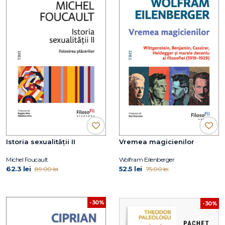
Istoria sexualității II
Vremea magicienilor
Michel Foucault
Wolfram Eilenberger
62.3 lei
52.5 lei
89.00 lei
75.00 lei
-30%
-30%