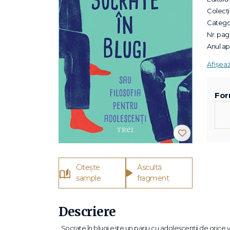
Colecții
Categor
Nr. pagi
Anul apa
Afișea
For
Citește
Ascultă
sample
fragment
Descriere
„Socrate în blugi este un pariu cu adolescenţii de orice vâr