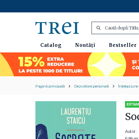
Catalog
Noutăți
Bestseller
Pagină principală
Dezvoltare personală
Înțelepciune ș
EXTRA1
Soc
Autor :
Editura: