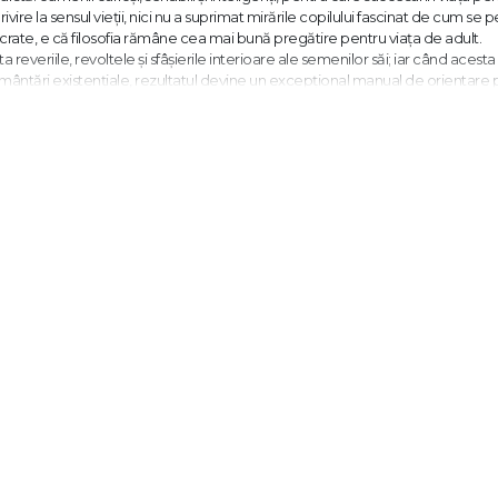
ivire la sensul vieţii, nici nu a suprimat mirările copilului fascinat de cum se 
 Socrate, e că filosofia rămâne cea mai bună pregătire pentru viaţa de adult.
reveriile, revoltele şi sfâşierile interioare ale semenilor săi; iar când acesta 
mântări existenţiale, rezultatul devine un excepţional manual de orientare 
versitar la Facultatea de Filosofie – Universitatea București
 filosofării celei mai sincere, a interogației cutremurătoare de certitudini. So
 cu insomnia fiecare mirare. Laurențiu Staicu îndrăznește să vorbească pe limb
ecare dintre acești cercetători neîmpăcați ai condiției umane. O carte care îţ
scriitor
icit când stă pe loc, pasiv, când nu acționează. Fericirea lui nu poate veni d
re omul ca să atingă sau să obțină fericirea? Simpla mișcare a membrelor, pli
ientă.
 rațiunea. Omul nu are doar corp, spune Aristotel, ci și rațiune sau minte, c
rd cu virtuțile și să evite acțiunile rele sau vicioase. De unde decurge, foar
tivitatea sufletului în acord cu virtutea!
 comportă virtuos."
Facultatea de Filosofie a Universității din București unde predă Introducere în f
carte, Trei istorii metafizice pentru insomniaci, apărută la Editura Trei în 2017, 
ea personală, realitatea lumii exterioare și temeiul existenței ca totalitate.