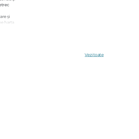
petrec
are şi
pe harta
crate în
a
i
Vezi toate
ecât din
mbarea,
um am
te
ilosofie,
abordează