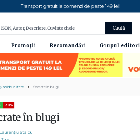
Transport gratuit la comenzi de peste 149 lei!
Caută
Promoții
Recomandări
Grupul editori
i spiritualitate
Socrate în blugi
5
-30%
rate în blugi
Laurențiu Staicu
Trei