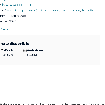
:
ÎN AFARA COLECȚIILOR
ii:
Dezvoltare personală
,
Înțelepciune și spiritualitate
,
Filosofie
ni var. tipărită:
368
riției:
2020
ză mai mult
mate disponibile
eBook
Audiobook
24.87 lei
31.08 lei
stă: oamenii curioşi, sensibili şi inteligenţi, pentru care succesul în viaţa per