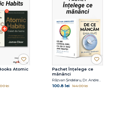
Books Atomic
Pachet Înțelege ce
mănânci
Răzvan Șindelaru, Dr. Andrew Jenkinson
100.8 lei
00 lei
144.00 lei