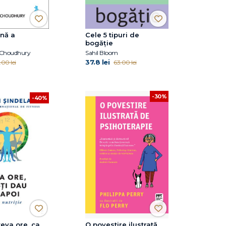
ină a
Cele 5 tipuri de
bogăție
-Choudhury
Sahil Bloom
37.8 lei
.00 lei
63.00 lei
-30%
-40%
eva ore, ca
O povestire ilustrată