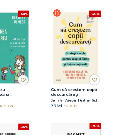
-40%
-40%
tru
Cum să creștem copii
ea și
descurcăreți
 copiilor mici
r
Jennifer Weaver, Heather Tedesco, Catherine McCarthy
33 lei
49.90 lei
55.00 lei
-30%
-45%