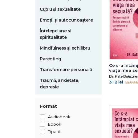
Cuplu și sexualitate
Emoții și autocunoaștere
Înțelepciune și
spiritualitate
Mindfulness și echilibru
Parenting
Ce s-a întâm
Transformare personală
viața mea se
Dr. Kate Balestrier
Traumă, anxietate,
31.2 lei
52.00 le
depresie
Format
Audiobook
Ebook
Tiparit