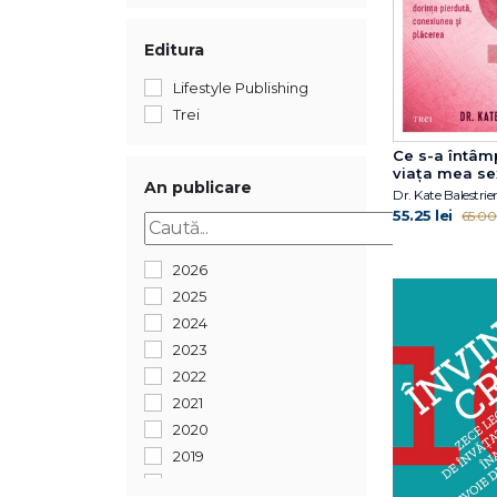
Editura
Lifestyle Publishing
Trei
Ce s-a întâm
viața mea se
An publicare
Dr. Kate Balestrier
55.25 lei
65.00 
2026
2025
2024
2023
2022
2021
2020
2019
2018