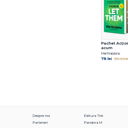
Dr. Peter Szatmari
Dr. Pier Bryden
Dr. Pier Bryden
Dr. Polly Young-
Eisendrath
Dr. Ramani Durvasula
Pachet Acțio
Dr. Shefali Tsabary
acum
Mel Robbins
Elaine Lin Hering
78 lei
130.00 le
Ellen Hendriksen
Emil Verza
Emma Reed Turrell
Emma Reed Turrell
Eric Berne
Erica Reischer
Erich Fromm
Erich Fromm
Despre noi
Editura Trei
Esther Wojcicki
Parteneri
Pandora M
Ethan Kross