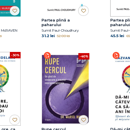
Partea plină a
Partea pl
paharului
paharului
H. McRAVEN
Sumit Paul-Choudhury
Sumit Paul
31.2 lei
45.5 lei
ei
52.00 lei
65
-30%
-40%
 ore, ca
Rupe cercul
Dă-mi cât