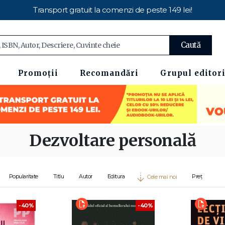
Transport gratuit la comenzi de peste 149 lei!
Caută
Promoții
Recomandări
Grupul editori
Dezvoltare personală
Popularitate
Titlu
Autor
Editura
Preț
Cele mai noi
-40%
-40%