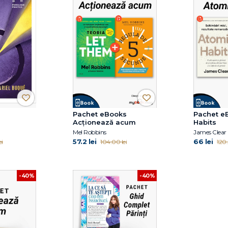
Pachet eBooks
Pachet e
Acționează acum
Habits
Mel Robbins
James Clear
57.2 lei
66 lei
ei
104.00 lei
120.
-40%
-40%