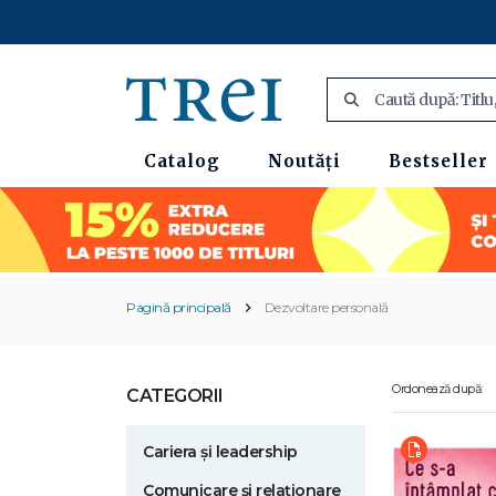
Catalog
Noutăți
Bestseller
Pagină principală
Dezvoltare personală
Ordonează după:
CATEGORII
Cariera și leadership
Comunicare și relaționare