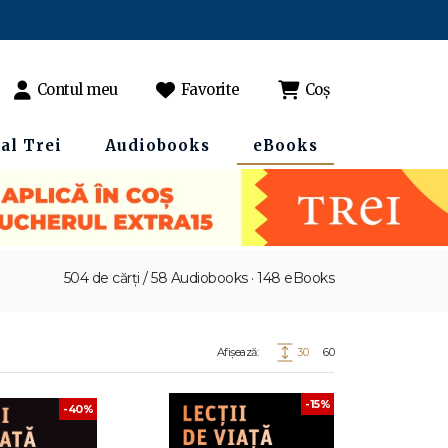
Contul meu
Favorite
Coș
al Trei
Audiobooks
eBooks
504 de cărți / 58 Audiobooks · 148 eBooks
Afișează:
30
60
-15%
-40%