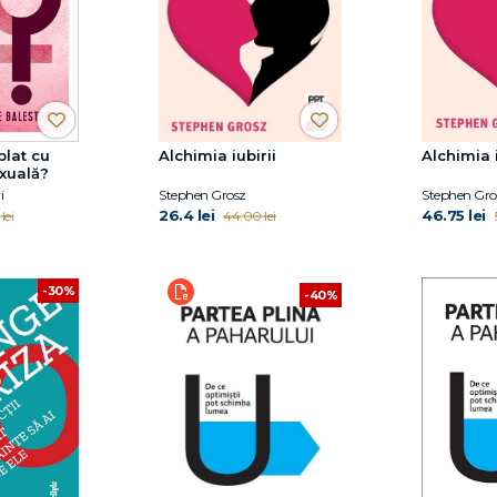
plat cu
Alchimia iubirii
Alchimia i
xuală?
i
Stephen Grosz
Stephen Gro
26.4 lei
46.75 lei
lei
44.00 lei
-30%
-40%