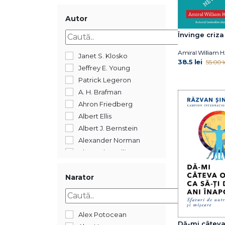
2017
2016
Autor
2015
Învinge criza
2014
Amiral William 
2013
Janet S. Klosko
38.5 lei
55.00 l
2012
Jeffrey E. Young
2011
Patrick Legeron
2008
A. H. Brafman
192
Ahron Friedberg
Albert Ellis
Albert J. Bernstein
Alexander Norman
Alexandre Jollien
Alfred Adler
Alistair Cooper
Narator
Alyssa Blask Campbell
Amiral William H.
McRAVEN
Alex Potocean
Dă-mi câteva
André Muzo &