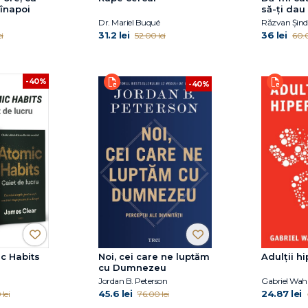
 înapoi
să-ţi dau
Dr. Mariel Buqué
Răzvan Șind
31.2 lei
36 lei
i
52.00 lei
60.0
-40%
-40%
c Habits
Noi, cei care ne luptăm
Adulții hi
cu Dumnezeu
Jordan B. Peterson
Gabriel Wah
45.6 lei
24.87 lei
lei
76.00 lei