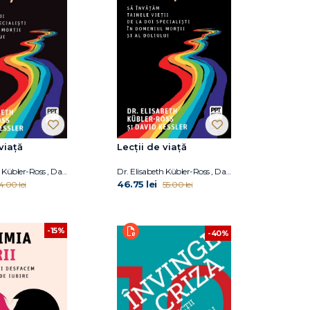
viață
Lecții de viață
Dr. Elisabeth Kübler-Ross , David Kessler
Dr. Elisabeth Kübler-Ross , David Kessler
46.75 lei
4.00 lei
55.00 lei
-15%
-40%