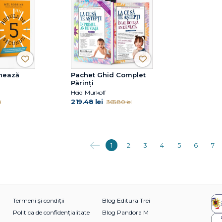
nează
Pachet Ghid Complet
Părinți
Heidi Murkoff
219.48 lei
i
365.80 lei
Anterioara
1
2
3
4
5
6
7
Termeni și condiții
Blog Editura Trei
Politica de confidențialitate
Blog Pandora M