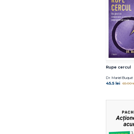
Domnica Petrovai
Domnișoara Caroline
Dr. Aaron Ahuvia
Dr. Andrew Jenkinson
Dr. Becky Kennedy
Dr. Claire A.B. Freeland
Dr. Deepak Chopra
Dr. Eben Alexander
Dr. Elisabeth Kübler-
Rupe cercul
Ross
Dr. Elliot D. Cohen
Dr. Mariel Buqué
45.5 lei
65.00 l
Dr. Elliot D. Cohen
Dr. Jacqueline B. Toner
Dr. James R. Doty
Dr. Karaj Rajan
Dr. Kate Balestrieri
Dr. Kristen Lavallee
Dr. Mariel Buqué
Dr. Meg Arroll