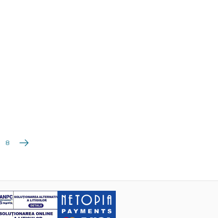
Următoarea
8