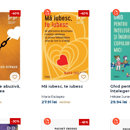
-40%
-40%
e abuzivă,
Mă iubesc, te iubesc
Ghid pen
rea
înțeleger
îngrijirea
María Esclapez
Héloïse Junie
27.91 lei
29.94 lei
ei
46.51 lei
-30%
-45%