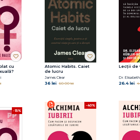
plat cu
Atomic Habits. Caiet
Lecții de 
xuală?
de lucru
i
James Clear
36 lei
26.4 lei
i
60.00 lei
4
-40%
-15%