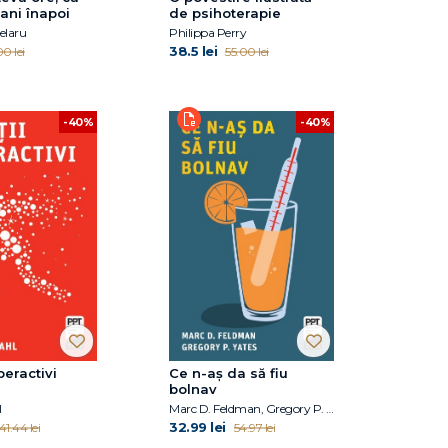
 ani înapoi
de psihoterapie
elaru
Philippa Perry
38.5 lei
0 lei
55.00 lei
-40%
-40%
peractivi
Ce n-aș da să fiu
bolnav
l
Marc D. Feldman, Gregory P. Yates
32.99 lei
41.44 lei
54.97 lei