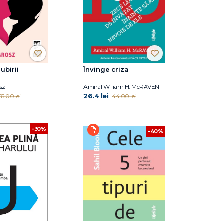
ubirii
Învinge criza
sz
Amiral William H. McRAVEN
26.4 lei
55.00 lei
44.00 lei
-30%
-40%