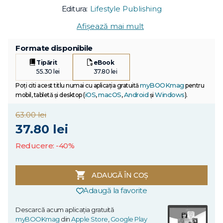
Editura:
Lifestyle Publishing
Afișează mai mult
Formate disponibile
Tipărit
eBook
55.30 lei
37.80 lei
myBOOKmag
Poți citi acest titlu numai cu aplicația gratuită
pentru
iOS
macOS
Android
Windows
mobil, tabletă și desktop (
,
,
și
).
63.00 lei
37.80 lei
Reducere: -40%
ADAUGĂ ÎN COȘ
Adaugă la favorite
Descarcă acum aplicația gratuită
myBOOKmag
din
Apple Store
,
Google Play