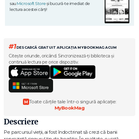
sau
Microsoft Store
și bucură-te imediat de
lectura acestei cărți!
#1
DESCARCĂ GRATUIT APLICAȚIA MYBOOKMAG ACUM
Citește oriunde, oricând. Sincronizează-ți biblioteca și
continuă lectura pe orice dispozitiv.
Toate cărțile tale într-o singură aplicație:
M
MyBookMag
Descriere
Pe parcursul vieții, ai fost îndoctrinat să crezi că banii
reprezintă singurul tip de bogăție. În realitate, o viață