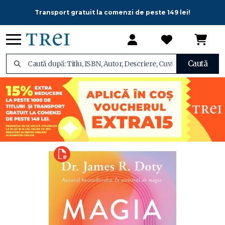
Transport gratuit la comenzi de peste 149 lei!
Caută