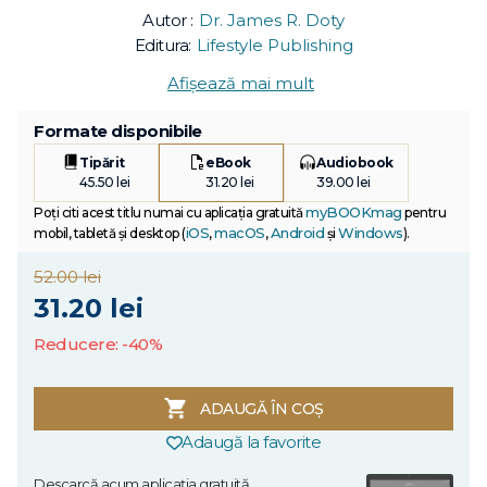
Autor :
Dr. James R. Doty
Editura:
Lifestyle Publishing
Afișează mai mult
Formate disponibile
Tipărit
eBook
Audiobook
45.50 lei
31.20 lei
39.00 lei
myBOOKmag
Poți citi acest titlu numai cu aplicația gratuită
pentru
iOS
macOS
Android
Windows
mobil, tabletă și desktop (
,
,
și
).
52.00 lei
31.20 lei
Reducere: -40%
ADAUGĂ ÎN COȘ
Adaugă la favorite
Descarcă acum aplicația gratuită