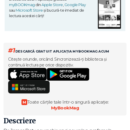
myBOOKmag
din
Apple Store
,
Google Play
sau
Microsoft Store
și bucură-te imediat de
lectura acestei cărți!
#1
DESCARCĂ GRATUIT APLICAȚIA MYBOOKMAG ACUM
Citește oriunde, oricând. Sincronizează-ți biblioteca și
continuă lectura pe orice dispozitiv.
Toate cărțile tale într-o singură aplicație:
M
MyBookMag
Descriere