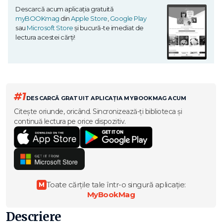
Descarcă acum aplicația gratuită
myBOOKmag
din
Apple Store
,
Google Play
sau
Microsoft Store
și bucură-te imediat de
lectura acestei cărți!
#1
DESCARCĂ GRATUIT APLICAȚIA MYBOOKMAG ACUM
Citește oriunde, oricând. Sincronizează-ți biblioteca și
continuă lectura pe orice dispozitiv.
Toate cărțile tale într-o singură aplicație:
M
MyBookMag
Descriere