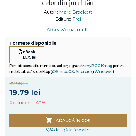
celor din jurul tău
Autor :
Marc Brackett
Editura:
Trei
Afișează mai mult
Formate disponibile
eBook
19.79 lei
myBOOKmag
Poți citi acest titlu numai cu aplicația gratuită
pentru
iOS
macOS
Android
Windows
mobil, tabletă și desktop (
,
,
și
).
32.98 lei
19.79 lei
Reducere: -40%
ADAUGĂ ÎN COȘ
Adaugă la favorite