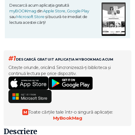
Descarcă acum aplicația gratuită
myBOOKmag
din
Apple Store
,
Google Play
sau
Microsoft Store
și bucură-te imediat de
lectura acestei cărți!
#1
DESCARCĂ GRATUIT APLICAȚIA MYBOOKMAG ACUM
Citește oriunde, oricând. Sincronizează-ți biblioteca și
continuă lectura pe orice dispozitiv.
Toate cărțile tale într-o singură aplicație:
M
MyBookMag
Descriere