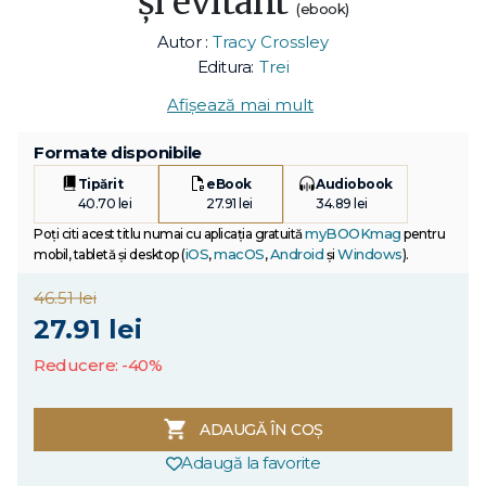
și evitant
(ebook)
Autor :
Tracy Crossley
Editura:
Trei
Afișează mai mult
Formate disponibile
Tipărit
eBook
Audiobook
40.70 lei
27.91 lei
34.89 lei
myBOOKmag
Poți citi acest titlu numai cu aplicația gratuită
pentru
iOS
macOS
Android
Windows
mobil, tabletă și desktop (
,
,
și
).
46.51 lei
27.91 lei
Reducere: -40%
ADAUGĂ ÎN COȘ
Adaugă la favorite