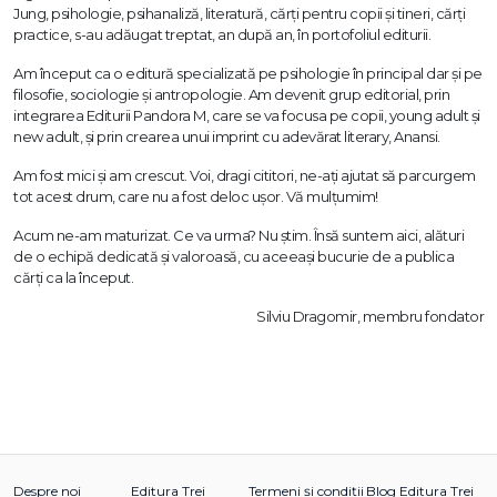
Jung, psihologie, psihanaliză, literatură, cărți pentru copii și tineri, cărți
practice, s-au adăugat treptat, an după an, în portofoliul editurii.
Am început ca o editură specializată pe psihologie în principal dar și pe
filosofie, sociologie și antropologie. Am devenit grup editorial, prin
integrarea Editurii Pandora M, care se va focusa pe copii, young adult și
new adult, și prin crearea unui imprint cu adevărat literary, Anansi.
Am fost mici și am crescut. Voi, dragi cititori, ne-ați ajutat să parcurgem
tot acest drum, care nu a fost deloc ușor. Vă mulțumim!
Acum ne-am maturizat. Ce va urma? Nu știm. Însă suntem aici, alături
de o echipă dedicată și valoroasă, cu aceeași bucurie de a publica
cărți ca la început.
Silviu Dragomir, membru fondator
Despre noi
Editura Trei
Termeni și condiții
Blog Editura Trei