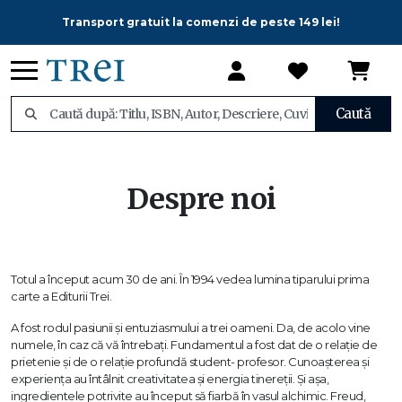
Transport gratuit la comenzi de peste 149 lei!
Caută
Despre noi
Totul a început acum 30 de ani. În 1994 vedea lumina tiparului prima
carte a Editurii Trei.
A fost rodul pasiunii și entuziasmului a trei oameni. Da, de acolo vine
numele, în caz că vă întrebați. Fundamentul a fost dat de o relație de
prietenie și de o relație profundă student- profesor. Cunoașterea și
experiența au întâlnit creativitatea și energia tinereții. Și așa,
ingredientele potrivite au început să fiarbă în vasul alchimic. Freud,