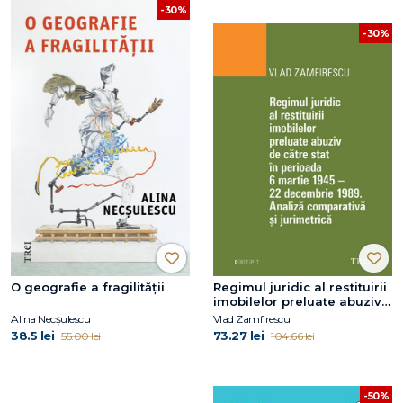
-30%
-30%
O geografie a fragilității
Regimul juridic al restituirii
imobilelor preluate abuziv
de către stat în perioada 6
Alina Necșulescu
Vlad Zamfirescu
martie 1945 - 22 decembrie
38.5 lei
73.27 lei
55.00 lei
104.66 lei
1949. Analiză comparativă și
jurimetrică
-50%