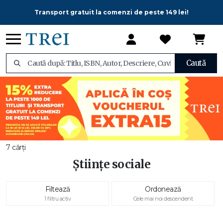
Transport gratuit la comenzi de peste 149 lei!
Caută
7 cărți
Științe sociale
Filtează
Ordonează
1 filtru activ
Cele mai noi descendent