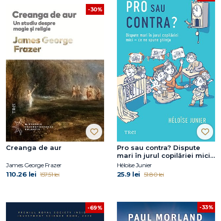
-30%
Creanga de aur
Pro sau contra? Dispute
mari în jurul copilăriei mici
– ce ne spune știința
James George Frazer
Héloïse Junier
110.26 lei
25.9 lei
157.51 lei
51.80 lei
-33%
-69%