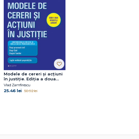
Modele de cereri şi acţiuni
în justiţie. Ediţia a doua
revăzută şi adăugită
Vlad Zamfirescu
25.46 lei
50.92 lei