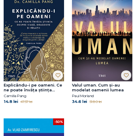
Explicându-i pe oameni. Ce
Valul uman. Cum şi-au
ne poate învăța știința
modelat oamenii lumea
despre viață, dragoste și
Camilla Pang
Paul Morland
relații
14.8 lei
34.6 lei
47.57 lei
51.80 lei
-50%