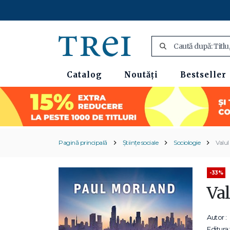
Catalog
Noutăți
Bestseller
Pagină principală
Științe sociale
Sociologie
Valu
-33%
Va
Autor :
Editura: