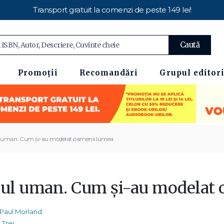
Transport gratuit la comenzi de peste 149 lei!
Caută
Promoții
Recomandări
Grupul editori
l uman. Cum şi-au modelat oamenii lumea
lul uman. Cum şi-au modelat
Paul Morland
Trei