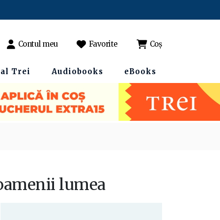
Contul meu
Favorite
Coș
al Trei
Audiobooks
eBooks
 oamenii lumea