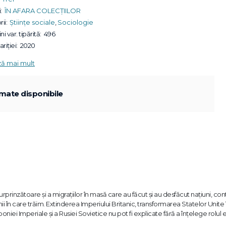
:
ÎN AFARA COLECȚIILOR
ii:
Științe sociale
,
Sociologie
ni var. tipărită:
496
riției:
2020
ză mai mult
mate disponibile
rprinzătoare și a migrațiilor în masă care au făcut și au desfăcut națiuni, co
i în care trăim. Extinderea Imperiului Britanic, transformarea Statelor Unite 
ei Imperiale şi a Rusiei Sovietice nu pot fi explicate fără a înţelege rolul e