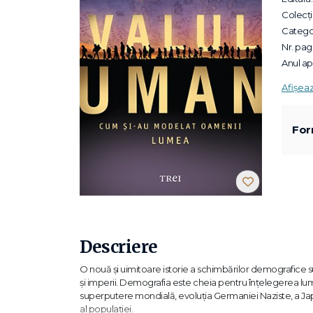
Colecții
Categor
Nr. pagi
Anul apa
Afișea
For
Descriere
O nouă și uimitoare istorie a schimbărilor demografice su
și imperii. Demografia este cheia pentru înţelegerea lumi
superputere mondială, evoluţia Germaniei Naziste, a Japoni
al populaţiei.