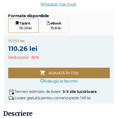
Afișează mai mult
Formate disponibile
Tipărit
eBook
110.26 lei
75.61 lei
157.51 lei
110.26 lei
Reducere: -30%
ADAUGĂ ÎN COȘ
Adaugă la favorite
Termen estimativ de livrare:
3-9 zile lucrătoare
Livrare gratuită pentru comenzi peste 149 lei
Descriere