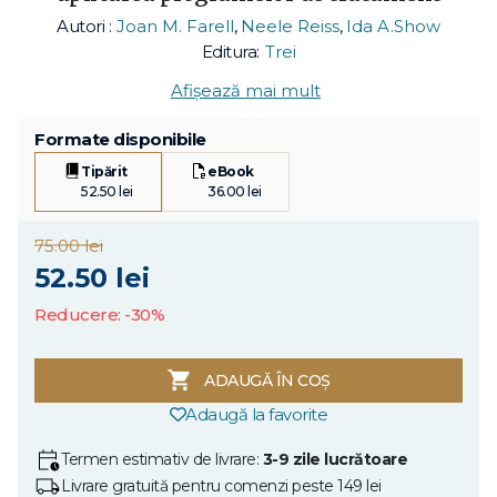
Autori :
Joan M. Farell
,
Neele Reiss
,
Ida A.Show
Editura:
Trei
Afișează mai mult
Formate disponibile
Tipărit
eBook
52.50 lei
36.00 lei
75.00 lei
52.50 lei
Reducere: -30%
ADAUGĂ ÎN COȘ
Adaugă la favorite
Termen estimativ de livrare:
3-9 zile lucrătoare
Livrare gratuită pentru comenzi peste 149 lei