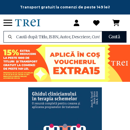
Transport gratuit la comenzi de peste 149 lei!
Caută