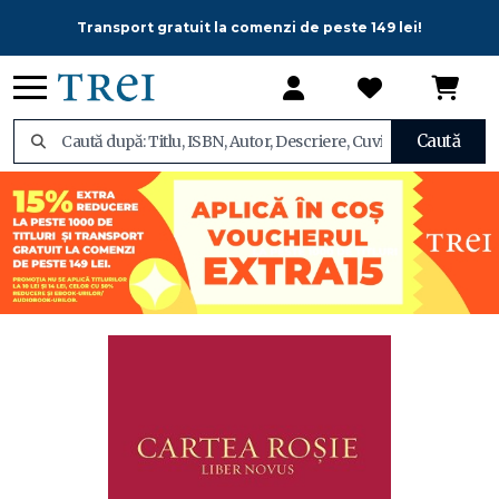
Transport gratuit la comenzi de peste 149 lei!
Caută