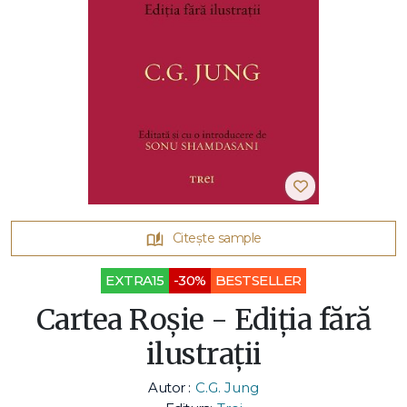
Citește sample
EXTRA15
-30%
BESTSELLER
Cartea Roșie - Ediția fără
ilustrații
Autor :
C.G. Jung