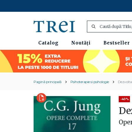
Catalog
Noutăți
Bestseller
Pagină principală
Psihoterapie si psihologie
Dezvoltar
-40%
De
Oper