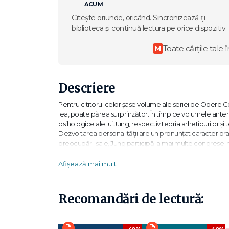
ACUM
Citește oriunde, oricând. Sincronizează-ți
biblioteca și continuă lectura pe orice dispozitiv.
Toate cărțile tale î
M
Descriere
Pentru cititorul celor şase volume ale seriei de Opere Co
lea, poate părea surprinzător. În timp ce volumele anteri
psihologice ale lui Jung, respectiv teoria arhetipurilor şi 
Dezvoltarea personalităţii are un pronunţat caracter pra
preocupării sale, Jung participă la mai multe congrese 
psihologiei analitice pentru dezvoltarea personală.
În contextul mai larg al mişcării psihanalitice, interesu
Afișează mai mult
o excepţie. Dimpotrivă, constatând că rădăcinile nevrozei a
psihanaliştii perioadei începuturilor au considerat pe bu
preferabilă terapiei corective ulterioare. La Jung, persp
Recomandări de lectură:
Vasile Dem Zamfirescu
„… Este instituţia iniţierilor sau a consacrărilor virile; la 