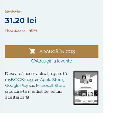
52.00 lei
31.20 lei
Reducere: -40%
ADAUGĂ ÎN COȘ
Adaugă la favorite
Descarcă acum aplicația gratuită
myBOOKmag
din
Apple Store
,
Google Play
sau
Microsoft Store
și bucură-te imediat de lectura
acestei cărți!