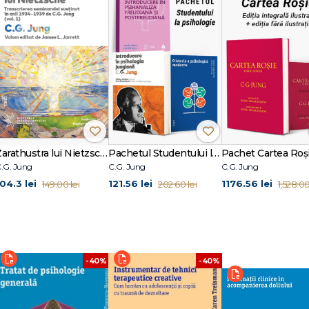
Zarathustra lui Nietzsche
Pachetul Studentului la psihologie
.G. Jung
C.G. Jung
C.G. Jung
104.3 lei
121.56 lei
1176.56 lei
149.00 lei
202.60 lei
1,528.00
-40%
-40%