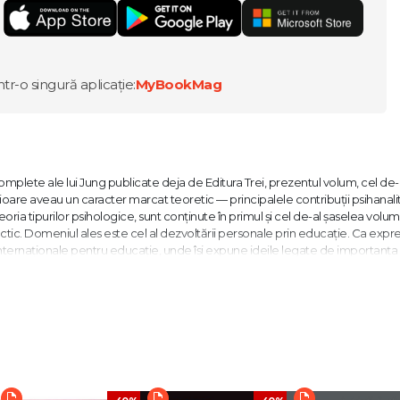
ntr-o singură aplicație:
MyBookMag
mplete ale lui Jung publicate deja de Editura Trei, prezentul volum, cel de-a
oare aveau un caracter marcat teoretic — principalele contribuţii psihanalit
teoria tipurilor psihologice, sunt conţinute în primul şi cel de-al şaselea volu
ctic. Domeniul ales este cel al dezvoltării personale prin educaţie. Ca expre
internaţionale pentru educaţie, unde îşi expune ideile legate de importanţa
l descoperitorului inconştientului colectiv pentru problemele pedagogiei nu c
dultului se află în disfuncţiile relaţionărilor (educative) intrafamiliale din co
nă dreptate că profilaxia printr-o educaţie modificată în sens permisiv este
ectiva este mai generală, mai puţin specializată.
vârsta pubertăţii, adolescentul este dus în casa bărbaţilor sau într-un alt loc de