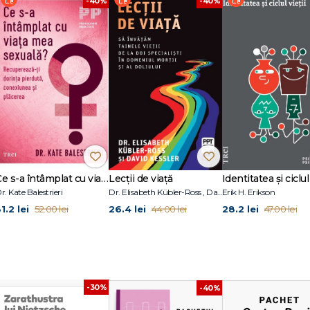
-40%
-40%
odată este iniţiat în tainele religioase şi este situat într-o lume complet nou
rsonalitate nouă, devenită un «quasi modo genitus». Iniţierea este adesea lega
ea. Obiceiurile sunt fără îndoială străvechi şi au lăsat urme în inconştientul no
e un mecanism instinctiv, aşa încât şi fără o necesitate exterioară se reprodu
sacrările studenţilor americani care îl depăşesc pe acesta. Ele sunt îngropate
um spune Augustin."
)
Ce s-a întâmplat cu viața mea sexuală?
Lecții de viață
Identitatea și ciclul 
r. Kate Balestrieri
Dr. Elisabeth Kübler-Ross , David Kessler
Erik H. Erikson
1.2 lei
26.4 lei
28.2 lei
52.00 lei
44.00 lei
47.00 lei
ă
-30%
-40%