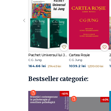
ANEXE
Bibliografie
Indice de nume
‹
Indice de termeni
Pachet Universul lui Jung
Cartea Roșie
C.G. Jung
C.G. Jung
C
164.66 lei
1039.2 lei
274.43 lei
1,299.00 lei
Bestseller categorie:
-40%
-40%