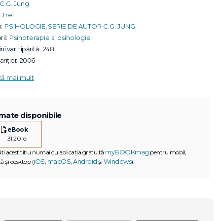
C.G. Jung
Trei
:
PSIHOLOGIE
,
SERIE DE AUTOR C.G. JUNG
ii:
Psihoterapie si psihologie
ni var. tipărită:
248
riției:
2006
ză mai mult
mate disponibile
eBook
31.20 lei
myBOOKmag
iti acest titlu numai cu aplicația gratuită
pentru mobil,
iOS
macOS
Android
Windows
ă și desktop (
,
,
și
).
G