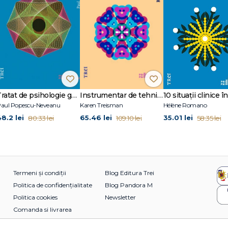
Tratat de psihologie generală
Instrumentar de tehnici terapeutice creative
aul Popescu-Neveanu
Karen Treisman
Hélène Romano
48.2 lei
65.46 lei
35.01 lei
80.33 lei
109.10 lei
58.35 lei
Termeni și condiții
Blog Editura Trei
Politica de confidențialitate
Blog Pandora M
Politica cookies
Newsletter
Comanda si livrarea