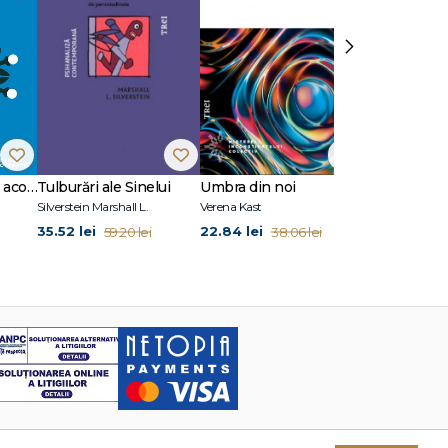
›
10 situații clinice în acompanierea doliului
Tulburări ale Sinelui
Umbra din noi
Fețe ale iubir
Silverstein Marshall L.
Verena Kast
35.52 lei
22.84 lei
29.94 lei
59.20 lei
38.06 lei
49