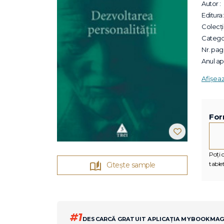
Autor :
Editura:
Colecții
Categor
Nr. pagi
Anul apa
Afișea
For
Poți c
tablet
Citește sample
#1
DESCARCĂ GRATUIT APLICAȚIA MYBOOKMA