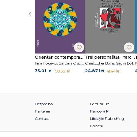
‹
Orientări contemporane în psihoterapie și consiliere psihologică
Trei personalități: narcisică, borderline, maniaco-depresivă
Irina Holdevici, Barbara Crăciun
Christopher Bollas, Sacha Bollas
P
35.01 lei
24.87 lei
58.35 lei
41.44 lei
Despre noi
Editura Trei
Parteneri
Pandora M
Contact
Lifestyle Publishing
Colecții