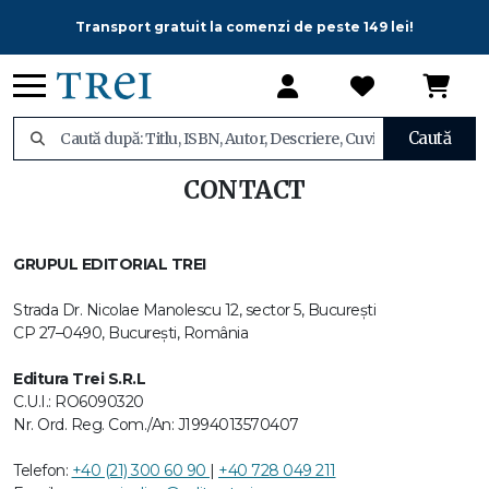
Transport gratuit la comenzi de peste 149 lei!
Caută
CONTACT
GRUPUL EDITORIAL TREI
Strada Dr. Nicolae Manolescu 12, sector 5, București
CP 27–0490, Bucureşti, România
Editura Trei S.R.L
C.U.I.: RO6090320
Nr. Ord. Reg. Com./An: J1994013570407
Telefon:
+40 (21) 300 60 90
|
+40 728 049 211