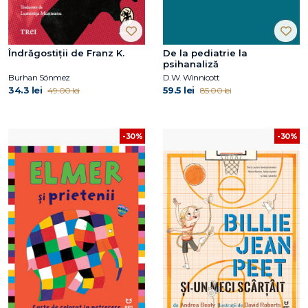
Îndrăgostiții de Franz K.
De la pediatrie la
psihanaliză
Burhan Sönmez
D.W. Winnicott
34.3 lei
59.5 lei
49.00 lei
85.00 lei
-30%
-30%