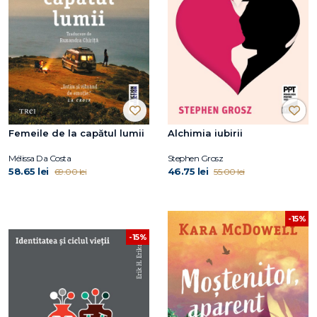
Femeile de la capătul lumii
Alchimia iubirii
Mélissa Da Costa
Stephen Grosz
58.65 lei
46.75 lei
69.00 lei
55.00 lei
-15%
-15%