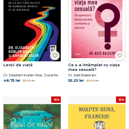
Lecții de viață
Ce s-a întâmplat cu viața
mea sexuală?
Dr. Elisabeth Kübler-Ross , David Kessler
Dr. Kate Balestrieri
46.75 lei
55.25 lei
55.00 lei
65.00 lei
-15%
-15%