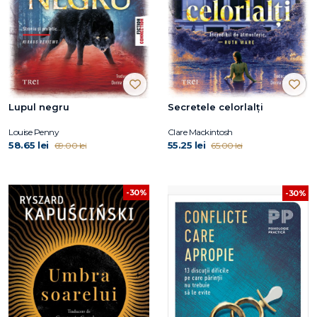
Lupul negru
Secretele celorlalți
Louise Penny
Clare Mackintosh
58.65 lei
55.25 lei
69.00 lei
65.00 lei
-30%
-30%