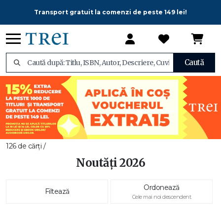
Transport gratuit la comenzi de peste 149 lei!
Caută
126 de cărți /
Noutăți 2026
Ordonează
Filtează
Cele mai noi descendent