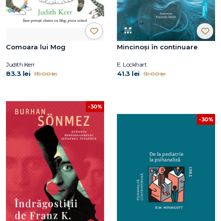
Comoara lui Mog
Mincinoși în continuare
Judith Kerr
E. Lockhart
83.3 lei
41.3 lei
119.00 lei
59.00 lei
-30%
-30%