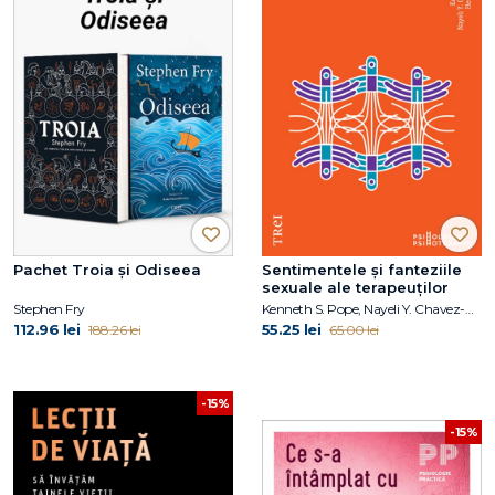
Pachet Troia și Odiseea
Sentimentele și fanteziile
sexuale ale terapeuților
Stephen Fry
Kenneth S. Pope, Nayeli Y. Chavez-Dueñas, Hector Y. Adames
112.96 lei
55.25 lei
188.26 lei
65.00 lei
-15%
-15%