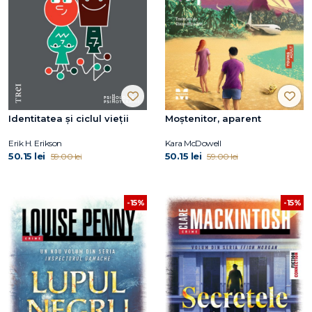
Identitatea și ciclul vieții
Moștenitor, aparent
Erik H. Erikson
Kara McDowell
50.15 lei
50.15 lei
59.00 lei
59.00 lei
-15%
-15%