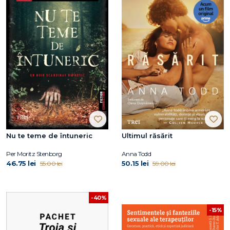
Nu te teme de întuneric
Ultimul răsărit
Per Moritz Stenborg
Anna Todd
46.75 lei
50.15 lei
55.00 lei
59.00 lei
-40%
-15%