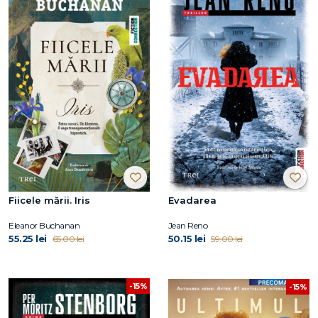
Fiicele mării. Iris
Evadarea
Eleanor Buchanan
Jean Reno
55.25 lei
50.15 lei
65.00 lei
59.00 lei
-15%
-15%