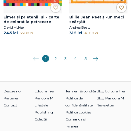
Elmer și prietenii lui - carte
Billie Jean Peet și-un meci
de colorat la petrecere
scârțâit
David McKee
Andrea Beaty
24.5 lei
31.5 lei
35.00 lei
45.00 lei
Anterioara
Următoarea
1
2
3
4
5
Despre noi
Editura Trei
Termeni și condiții
Blog Editura Trei
Parteneri
Pandora M
Politica de
Blog Pandora M
Contact
Lifestyle
confidențialitate
Newsletter
Publishing
Politica cookies
Colecții
Comanda si
livrarea