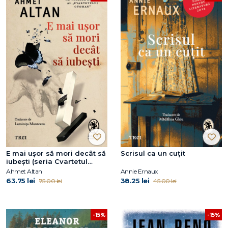
E mai ușor să mori decât să
Scrisul ca un cuțit
iubești (seria Cvartetul
Otoman, vol.3)
Ahmet Altan
Annie Ernaux
63.75 lei
38.25 lei
75.00 lei
45.00 lei
-15%
-15%