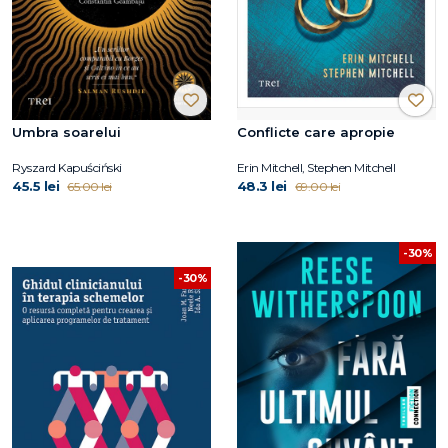
Umbra soarelui
Conflicte care apropie
Ryszard Kapuściński
Erin Mitchell, Stephen Mitchell
45.5 lei
48.3 lei
65.00 lei
69.00 lei
-30%
-30%