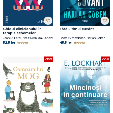
Ghidul clinicianului în
Fără ultimul cuvânt
terapia schemelor
Joan M. Farell, Neele Reiss, Ida A.Show
Reese Witherspoon, Harlan Coben
52.5 lei
45.5 lei
75.00 lei
65.00 lei
-30%
-30%