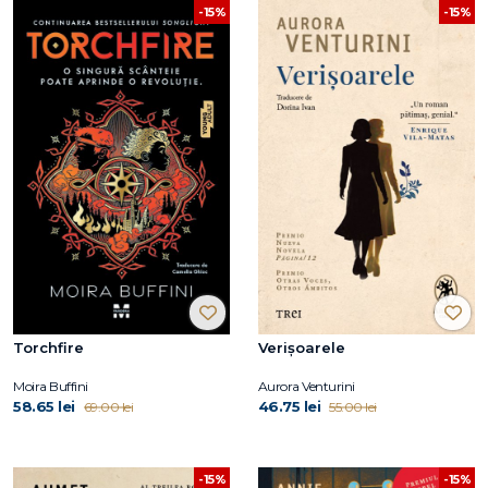
-15%
-15%
Torchfire
Verișoarele
Moira Buffini
Aurora Venturini
58.65 lei
46.75 lei
69.00 lei
55.00 lei
-15%
-15%