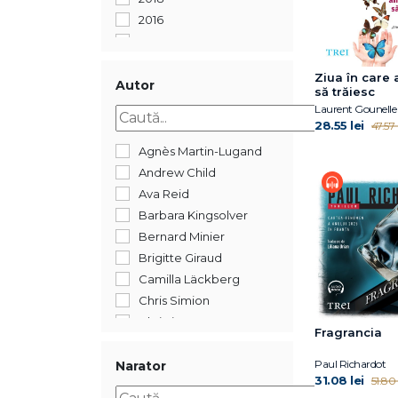
2016
2015
2013
Ziua în care 
2008
Autor
să trăiesc
488
Laurent Gounelle
28.55 lei
47.57 
Agnès Martin-Lugand
Andrew Child
Ava Reid
Barbara Kingsolver
Bernard Minier
Brigitte Giraud
Camilla Läckberg
Chris Simion
Christie Watson
Fragrancia
Clara Kumagai
Coco Mellors
Paul Richardot
Narator
31.08 lei
51.80 
Cristina Campos