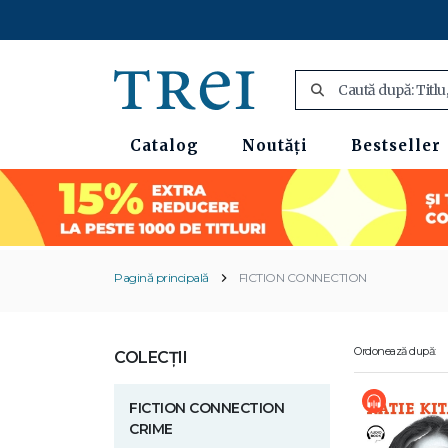
Catalog
Noutăți
Bestseller
Pagină principală
FICTION CONNECTION
Ordonează după:
COLECȚII
FICTION CONNECTION
CRIME