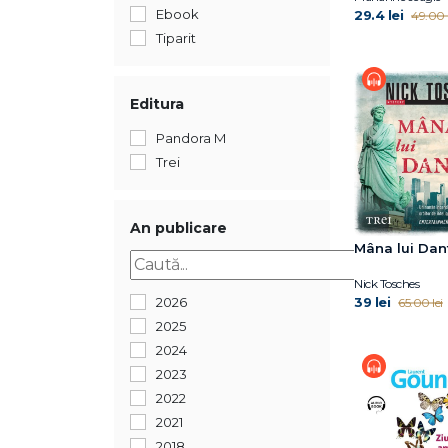
Ebook
29.4 lei
49.00 l
Tiparit
Editura
Pandora M
Trei
An publicare
Mâna lui Dan
Nick Tosches
2026
39 lei
65.00 lei
2025
2024
2023
2022
2021
2018