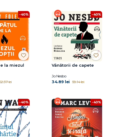
-40%
-40%
e la miezul
Vânătorii de capete
Jo Nesbo
34.89 lei
62.37 lei
58.14 lei
-40%
-40%