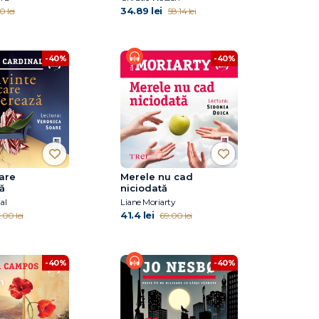
34.89 lei
0 lei
58.14 lei
-40%
-40%
are
Merele nu cad
ă
niciodată
al
Liane Moriarty
41.4 lei
.00 lei
69.00 lei
-40%
-40%