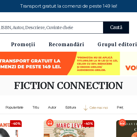
Transport gratuit la comenzi de peste 149 lei!
Caută
Promoții
Recomandări
Grupul editori
FICTION CONNECTION
Popularitate
Titlu
Autor
Editura
Preț
Cele mai noi
-40%
-40%