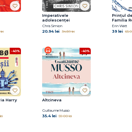
Imperativele
Prințul de
adolescenței
Familia Ro
Chris Simion
Erin Watt
20.94 lei
39 lei
lei
34.89 lei
65.0
-40%
-40%
ria Harry
Altcineva
Guillaume Musso
35.4 lei
lei
59.00 lei