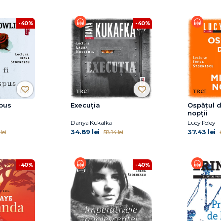
-40%
-40%
spus
Execuția
Ospățul d
nopții
Danya Kukafka
Lucy Foley
34.89 lei
37.43 lei
lei
58.14 lei
-40%
-40%