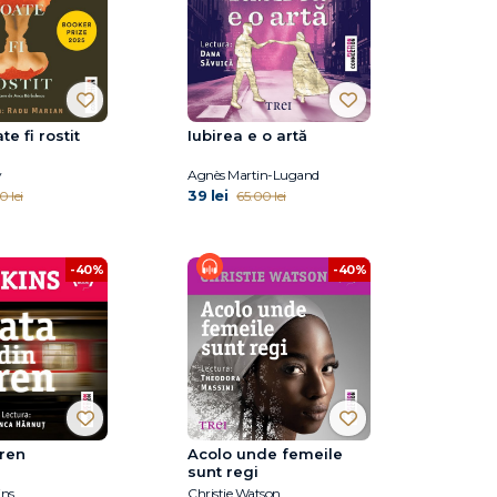
e fi rostit
Iubirea e o artă
y
Agnès Martin-Lugand
39 lei
0 lei
65.00 lei
-40%
-40%
tren
Acolo unde femeile
sunt regi
ins
Christie Watson