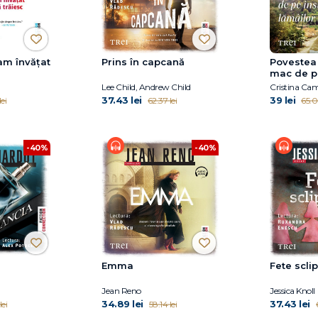
am învățat
Prins în capcană
Povestea 
mac de p
lămâilor
Lee Child, Andrew Child
Cristina Ca
37.43 lei
39 lei
lei
62.37 lei
65.0
-40%
-40%
Emma
Fete scli
Jean Reno
Jessica Knoll
34.89 lei
37.43 lei
lei
58.14 lei