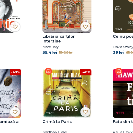
Librăria cărților
Ce nu poat
interzise
Marc Lévy
David Szala
35.4 lei
39 lei
59.00 lei
65.0
-40%
-40%
-amiază a
Crimă la Paris
Fata din 
Matthew Blake
Paula Hawk