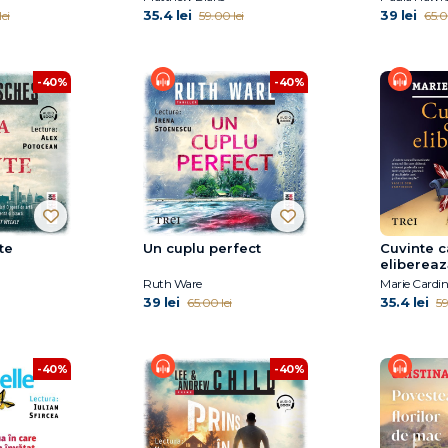
35.4 lei
39 lei
ei
59.00 lei
65.0
-40%
-40%
te
Un cuplu perfect
Cuvinte c
elibereaz
Ruth Ware
Marie Cardin
39 lei
35.4 lei
65.00 lei
59
-40%
-40%