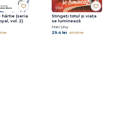
 hârtie (seria
Stingeți totul și viața
yal, vol. 2)
se luminează
Marc Lévy
29.4 lei
0 lei
49.00 lei