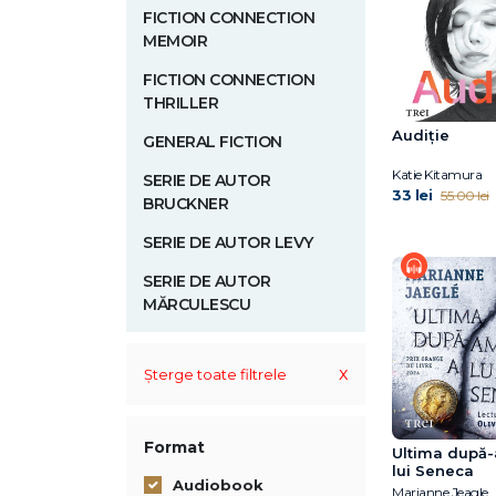
FICTION CONNECTION
MEMOIR
FICTION CONNECTION
THRILLER
Audiție
GENERAL FICTION
Katie Kitamura
SERIE DE AUTOR
33 lei
55.00 lei
BRUCKNER
SERIE DE AUTOR LEVY
SERIE DE AUTOR
MĂRCULESCU
x
Șterge toate filtrele
Format
Ultima după
lui Seneca
Audiobook
Marianne Jeagle