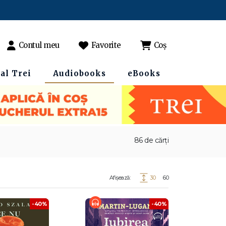
Contul meu
Favorite
Coș
al Trei
Audiobooks
eBooks
86 de cărți
Afișează:
30
60
-40%
-40%