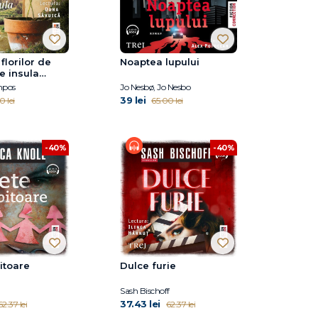
florilor de
Noaptea lupului
e insula
mpos
Jo Nesbø, Jo Nesbo
39 lei
0 lei
65.00 lei
-40%
-40%
pitoare
Dulce furie
Sash Bischoff
37.43 lei
62.37 lei
62.37 lei