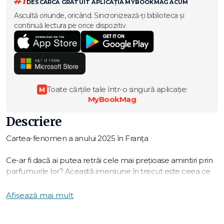
#1
DESCARCĂ GRATUIT APLICAȚIA MYBOOKMAG ACUM
Ascultă oriunde, oricând. Sincronizează-ți biblioteca și
continuă lectura pe orice dispozitiv.
Toate cărțile tale într-o singură aplicație:
M
MyBookMag
Descriere
Cartea-fenomen a anului 2025 în Franța
Ce-ar fi dacă ai putea retrăi cele mai prețioase amintiri prin
parfumurile lor? Această imersiune în trecut este ceea ce
compania Fragrancia oferă unui număr mic de aleși datorită
SVM, o substanță psihotropă. Dar, pe măsură ce rețelele
Afișează mai mult
ilegale se înmulțesc, Fragrancia este nevoită să-și
secretizeze activitatea. Oficial, Hélias, 24 de ani, este