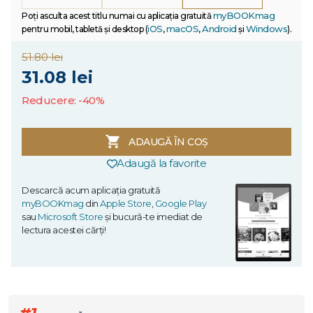
myBOOKmag
Poți asculta acest titlu numai cu aplicația gratuită
iOS
macOS
Android
Windows
pentru mobil, tabletă și desktop (
,
,
și
).
51.80 lei
31.08 lei
Reducere: -40%
ADAUGĂ ÎN COȘ
Adaugă la favorite
Descarcă acum aplicația gratuită
myBOOKmag
din
Apple Store
,
Google Play
sau
Microsoft Store
și bucură-te imediat de
lectura acestei cărți!