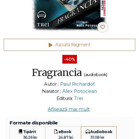
Ascultă fragment
-40%
Fragrancia
(audiobook)
Autor :
Paul Richardot
Narator :
Alex Potocean
Editura:
Trei
Afișează mai mult
Formate disponibile
Tipărit
eBook
Audiobook
36.26 lei
24.87 lei
31.08 lei