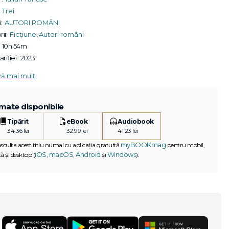
Trei
:
AUTORI ROMÂNI
ii:
Ficțiune
,
Autori români
10h 54m
riției:
2023
ză mai mult
mate disponibile
Tipărit
eBook
Audiobook
34.36 lei
32.99 lei
41.23 lei
myBOOKmag
asculta acest titlu numai cu aplicația gratuită
pentru mobil,
iOS
macOS
Android
Windows
ă și desktop (
,
,
și
).
G