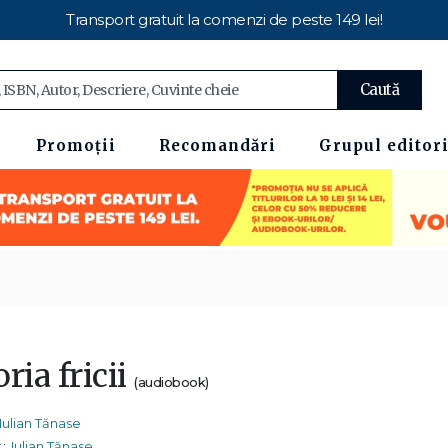
Transport gratuit la comenzi de peste 149 lei!
Caută
Promoții
Recomandări
Grupul editori
ria fricii
(audiobook)
Iulian Tănase
:
Iulian Tănase