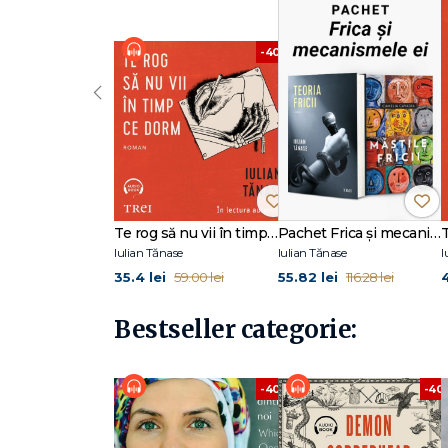
FRAGMENT: „Stau închis în casă. Trec dintr-o cameră-n al
-40%
propriei mele singurătăți. Madam se ține după mine prin
a face stand-up comedy e o pisică maidaneză care se ț
‹
câine care se ține după mine prin casă ca o pisică mai
etajul 3. Îmi amintesc ziua când dorința mea de a face s
stand-up comedy a căzut de la etajul 5."
Te rog să nu vii în timp ce dorm
Pachet Frica și mecanismele ei
Iulian Tănase
Iulian Tănase
I
35.4 lei
55.82 lei
4
59.00 lei
116.28 lei
Bestseller categorie:
-40%
-40