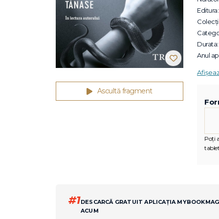
Editura:
Colecții
Categor
Durata:
Anul apa
Afișea
Ascultă fragment
For
Poți 
tablet
#1
DESCARCĂ GRATUIT APLICAȚIA MYBOOKMA
ACUM