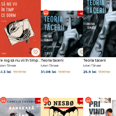
ta ca o umbră, ca un ecou al unei voci pe care nu mi-o recunosc, ca o proie
-40%
 casă ca un câine. Madam e o pisică maidaneză. Ea e sufletul casei. Dorinț
ine după mine prin casă ca un câine. Frica mea de a face stand-up comedy
daneză care mă urmează peste tot. Îmi amintesc ziua când Madam a căzut d
tand-up comedy a căzut de la etajul 4. Îmi amintesc ziua când frica mea de 
Te rog să nu vii în timp ce dorm
Teoria tăcerii
Teoria tăcerii
ulian Tănase
Iulian Tănase
Iulian Tănase
1.3 lei
31.08 lei
25.9 lei
59.00 lei
51.80 lei
51.80 lei
%
-40%
-40%