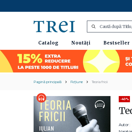
Catalog
Noutăți
Bestseller
Pagină principală
Ficțiune
Teoria fricii
-40%
Teo
Autor :
Narator 