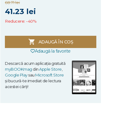
68.71 lei
41.23 lei
Reducere: -40%
ADAUGĂ ÎN COȘ
Adaugă la favorite
Descarcă acum aplicația gratuită
myBOOKmag
din
Apple Store
,
Google Play
sau
Microsoft Store
și bucură-te imediat de lectura
acestei cărți!