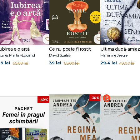
emănătoare cu a romanelor cavalerești, din vremea iubirii curtenești, într-
răsturnări de situație și de personaje pitorești și cufundându-ne totodată în
oasă încât să ne dezvăluie măreția și slăbiciunea sufletului omenesc.“ Francei
mec nebun, în care întunericul unei epoci – ascensiunea fascismului – nu poat
ubirea e o artă
Ce nu poate fi rostit
ale, de care nu am vrea să ne mai despărțim.“ Le Parisien
gnès Martin-Lugand
David Szalay
Marianne Jeagle
9 lei
39 lei
29.4 lei
65.00 lei
65.00 lei
49.00 lei
arist și regizor francez, distins în 2023 cu Prix Goncourt, cel mai prestigios 
inematografiei. Apoi, în 2017, Sophie de Sivry de la L’Iconoclaste a decis să-i 
ns cu Prix Femina des Lycéens și Prix du premier roman. Au urmat Cent milli
1) și Mereu cu gândul la ea (2023), toate apărute la L'Iconoclaste, cu vânzări 
i. Lucrările sale, renumite pentru puterea narativă și emoțională, abordeaz
-30%
.
-49%