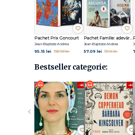
Pachet Prix Goncourt
Pachet Familie: adevăruri incomode
Jean‑Baptiste Andrea
Jean‑Baptiste Andrea
J
95.15 lei
57.09 lei
158.58 lei
95.14 lei
Bestseller categorie:
-40%
-40
‹