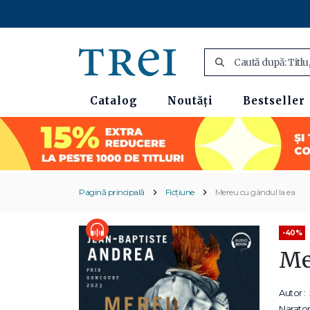
Catalog
Noutăți
Bestseller
Pagină principală
Ficțiune
Mereu cu gândul la ea
-40%
Me
Autor :
Narator 