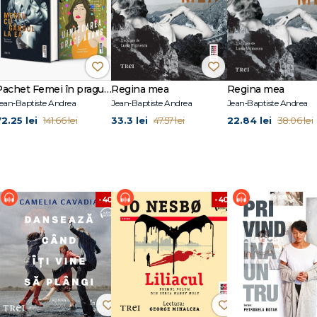
Pachet Femei în pragul schimbării
Regina mea
Regina mea
ean‑Baptiste Andrea
Jean‑Baptiste Andrea
Jean‑Baptiste Andrea
72.25 lei
33.3 lei
22.84 lei
141.66 lei
47.57 lei
38.06 lei
%
-40%
-40%