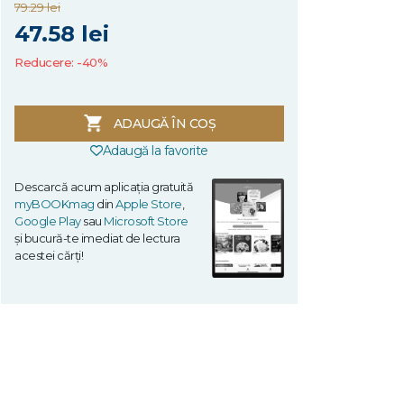
79.29 lei
47.58 lei
Reducere: -40%
ADAUGĂ ÎN COȘ
Adaugă la favorite
Descarcă acum aplicația gratuită
myBOOKmag
din
Apple Store
,
Google Play
sau
Microsoft Store
și bucură-te imediat de lectura
acestei cărți!