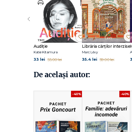
„Acest roman de dragoste ne învăluie într-o atmosferă as
‹
ambianță aproape feerică, oferindu-ne o intrigă plină de 
perioadă sumbră din istoria Italiei, suficient de tumultu
„Trebuie să citiți urgent această saga atipică, de un far
Audiție
Librăria cărților interzise
I
lumina ce le însuflețește pe cele două personaje princip
Katie Kitamura
Marc Lévy
A
33 lei
35.4 lei
3
55.00 lei
59.00 lei
Născut în 1971, Jean-Baptiste Andrea este un scriitor, scen
literar din Franța. Prima parte a carierei și-a dedicat-o c
De același autor:
romanul de debut, Regina mea (Editura Trei, 2018), disti
d'années et un jour (2019), Des diables et des saints (202
600 000 de exemplare în Franța și traduse în 26 de limb
precum copilăria, prietenia, arta, dragostea și pierderea
-40%
-40%