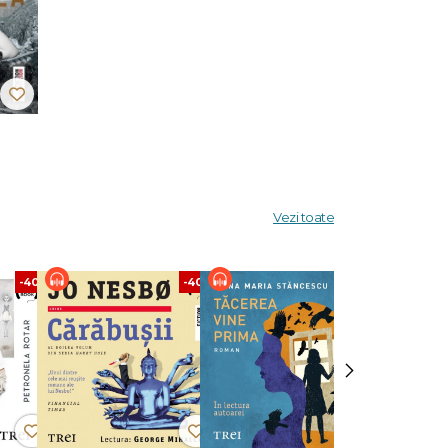
Vezi toate
-40%
-40%
-40%
›