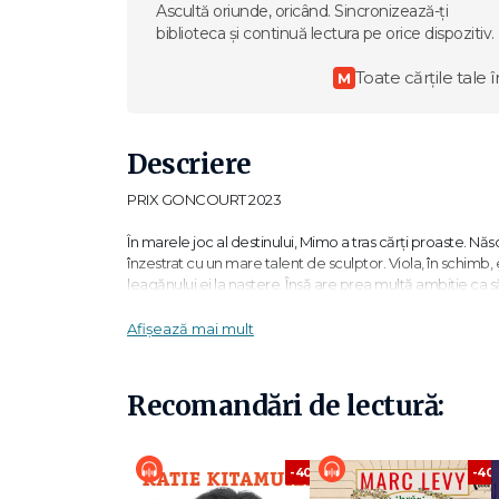
Ascultă oriunde, oricând. Sincronizează-ți
biblioteca și continuă lectura pe orice dispozitiv.
Toate cărțile tale î
M
Descriere
PRIX GONCOURT 2023
În marele joc al destinului, Mimo a tras cărți proaste. Născu
înzestrat cu un mare talent de sculptor. Viola, în schimb
leagănului ei la naștere. Însă are prea multă ambiție ca să 
niciodată. Și totuși, la scurtă vreme după ce se cunosc, j
departe unul de celălalt. Legați de o atracție statornică,
Afișează mai mult
sorții, dar la ce-i folosește gloria dacă trebuie să o piard
Recomandări de lectură:
Un roman strălucitor, debordând de grație și de frumuse
-40%
-40
„Mereu cu gândul la ea surprinde și cucerește. Suntem în 
Baptiste Andrea, există ceva din Edmond Dantès și din 