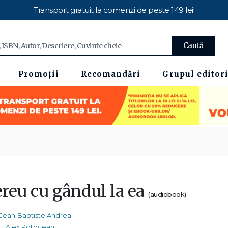
Transport gratuit la comenzi de peste 149 lei!
Caută
Promoții
Recomandări
Grupul editori
reu cu gândul la ea
(audiobook)
Jean‑Baptiste Andrea
:
Alex Potocean