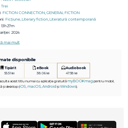
Trei
:
FICTION CONNECTION
,
GENERAL FICTION
ii:
Ficțiune
,
Literary fiction
,
Literatură contemporană
13h 27m
riției:
2024
ză mai mult
mate disponibile
Tipărit
eBook
Audiobook
55.51 lei
38.06 lei
47.58 lei
myBOOKmag
asculta acest titlu numai cu aplicația gratuită
pentru mobil,
iOS
macOS
Android
Windows
ă și desktop (
,
,
și
).
G