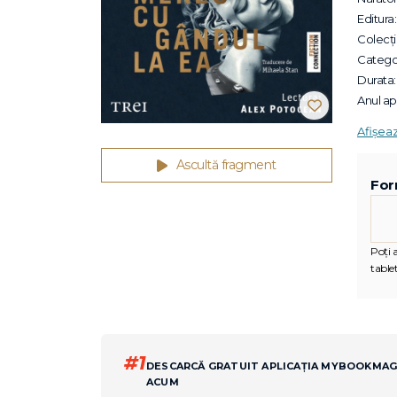
Editura:
Colecții
Categor
Durata:
Anul apa
Afișea
Ascultă fragment
For
Poți 
tablet
#1
DESCARCĂ GRATUIT APLICAȚIA MYBOOKMA
ACUM