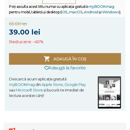
myBOOKmag
Poți asculta acest titlu numai cu aplicația gratuită
iOS
macOS
Android
Windows
pentru mobil, tabletă și desktop (
,
,
și
).
65.00 lei
39.00 lei
Reducere: -40%
ADAUGĂ ÎN COȘ
Adaugă la favorite
Descarcă acum aplicația gratuită
myBOOKmag
din
Apple Store
,
Google Play
sau
Microsoft Store
și bucură-te imediat de
lectura acestei cărți!