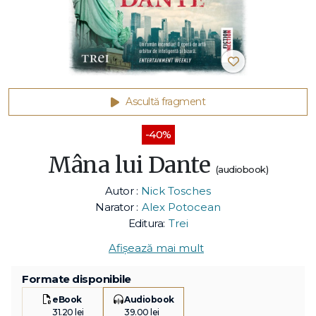
Ascultă fragment
-40%
Mâna lui Dante
(audiobook)
Autor :
Nick Tosches
Narator :
Alex Potocean
Editura:
Trei
Afișează mai mult
Formate disponibile
eBook
Audiobook
31.20 lei
39.00 lei