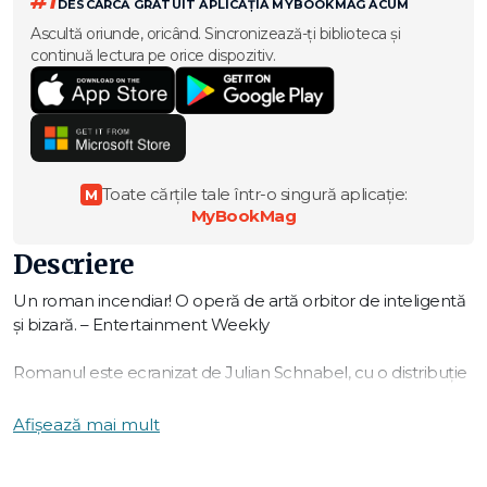
#1
DESCARCĂ GRATUIT APLICAȚIA MYBOOKMAG ACUM
Ascultă oriunde, oricând. Sincronizează-ți biblioteca și
continuă lectura pe orice dispozitiv.
Toate cărțile tale într-o singură aplicație:
M
MyBookMag
Descriere
Un roman incendiar! O operă de artă orbitor de inteligentă
și bizară. – Entertainment Weekly
Romanul este ecranizat de Julian Schnabel, cu o distribuție
excepțională: Oscar Isaac, Gal Gadot, Gerard Butler, John
Malkovich, Martin Scorsese, Jason Momoa, Al Pacino, Louis
Afișează mai mult
Cancelmi, Franco Nero, Sabrina Impacciatore, Benjamin
Clementine.