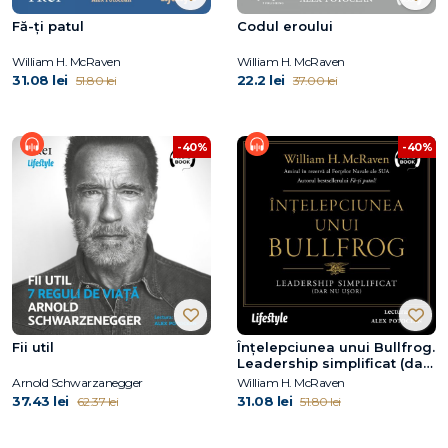
Fă-ți patul
Codul eroului
William H. McRaven
William H. McRaven
31.08 lei
22.2 lei
51.80 lei
37.00 lei
-40%
-40%
Fii util
Înțelepciunea unui Bullfrog.
Leadership simplificat (dar
nu ușor)
Arnold Schwarzanegger
William H. McRaven
37.43 lei
31.08 lei
62.37 lei
51.80 lei