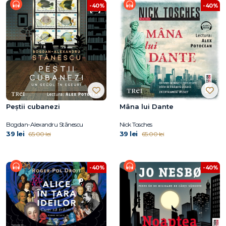
-40%
-40%
Peștii cubanezi
Mâna lui Dante
Bogdan-Alexandru Stănescu
Nick Tosches
39 lei
39 lei
65.00 lei
65.00 lei
-40%
-40%