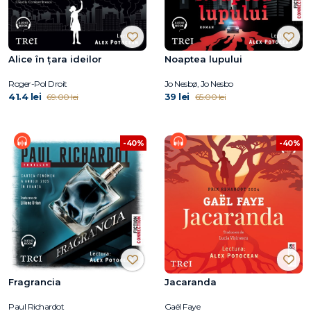
Alice în țara ideilor
Noaptea lupului
Roger-Pol Droit
Jo Nesbø, Jo Nesbo
41.4 lei
39 lei
69.00 lei
65.00 lei
-40%
-40%
Fragrancia
Jacaranda
Paul Richardot
Gaël Faye