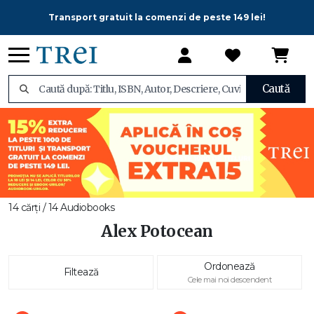
Transport gratuit la comenzi de peste 149 lei!
Caută
14 cărți / 14 Audiobooks
Alex Potocean
Ordonează
Filtează
Cele mai noi descendent