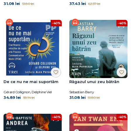
31.08 lei
37.43 lei
51.80 lei
62.37 lei
-40%
-40%
De ce nu ne mai suportăm
Răgazul unui zeu bătrân
Gérard Collignon, Delphine Viel
Sebastian Barry
34.89 lei
31.08 lei
58.14 lei
51.80 lei
-40%
-40%