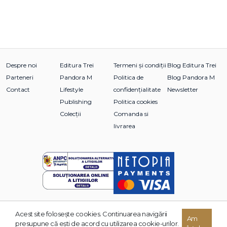
Despre noi
Editura Trei
Termeni și condiții
Blog Editura Trei
Parteneri
Pandora M
Politica de
Blog Pandora M
Contact
Lifestyle
confidențialitate
Newsletter
Publishing
Politica cookies
Colecții
Comanda si
livrarea
Acest site foloseşte cookies. Continuarea navigării
© 2026 Grupul Editorial TREI. Toate drepturile rezervate.
Am
presupune că eşti de acord cu utilizarea cookie-urilor.