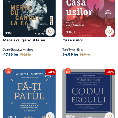
Mereu cu gândul la ea
Casa ușilor
Jean‑Baptiste Andrea
Tan Twan Eng
47.58 lei
34.89 lei
79.29 lei
58.14 lei
-40%
-40%