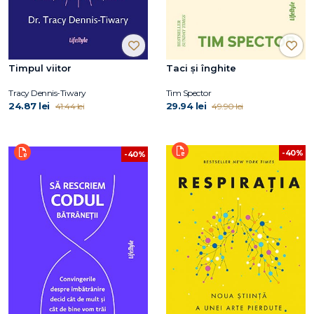
Timpul viitor
Taci și înghite
Tracy Dennis-Tiwary
Tim Spector
24.87 lei
29.94 lei
41.44 lei
49.90 lei
-40%
-40%