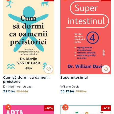
Cum să dormi ca oamenii
Superintestinul
preistorici
Dr. Merijn van de Laar
William Davis
31.2 lei
33.12 lei
52.00 lei
55.20 lei
-40%
-40%