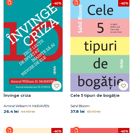
-40%
-40%
Învinge criza
Cele 5 tipuri de bogăție
Amiral William H. McRAVEN
Sahil Bloom
26.4 lei
37.8 lei
44.00 lei
63.00 lei
-40%
-40%