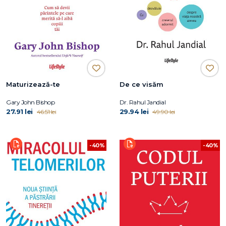
Maturizează-te
De ce visăm
Gary John Bishop
Dr. Rahul Jandial
27.91 lei
29.94 lei
46.51 lei
49.90 lei
-40%
-40%