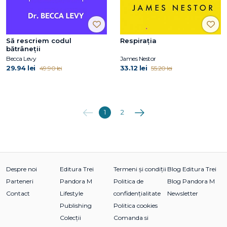
Să rescriem codul
Respirația
bătrâneții
Becca Levy
James Nestor
29.94 lei
33.12 lei
49.90 lei
55.20 lei
Anterioara
Următoarea
1
2
Despre noi
Editura Trei
Termeni și condiții
Blog Editura Trei
Parteneri
Pandora M
Politica de
Blog Pandora M
Contact
Lifestyle
confidențialitate
Newsletter
Publishing
Politica cookies
Colecții
Comanda si