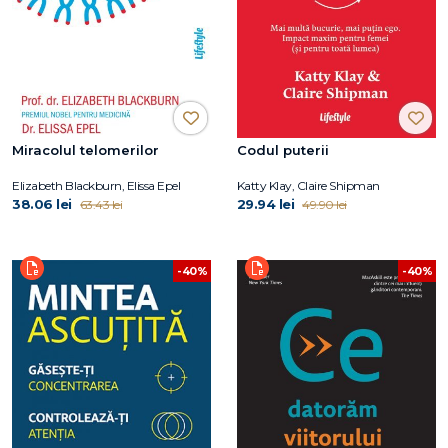
Miracolul telomerilor
Codul puterii
Elizabeth Blackburn, Elissa Epel
Katty Klay, Claire Shipman
38.06 lei
29.94 lei
63.43 lei
49.90 lei
-40%
-40%