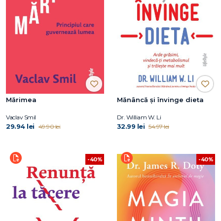
Mărimea
Mănâncă și învinge dieta
Vaclav Smil
Dr. William W. Li
29.94 lei
32.99 lei
49.90 lei
54.97 lei
-40%
-40%