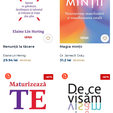
Renunță la tăcere
Magia minții
Elaine Lin Hering
Dr. James R. Doty
29.94 lei
31.2 lei
49.90 lei
52.00 lei
-40%
-40%