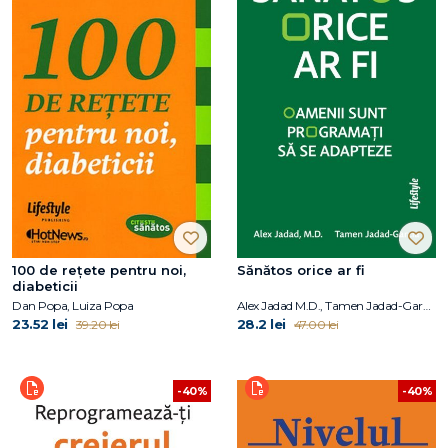
100 de reţete pentru noi,
Sănătos orice ar fi
diabeticii
Dan Popa, Luiza Popa
Alex Jadad M.D., Tamen Jadad-Garcia
23.52 lei
28.2 lei
39.20 lei
47.00 lei
-40%
-40%