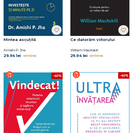
Mintea ascuțită
Ce datorăm viitorului
Amishi P. Jha
William MacAskill
29.94 lei
29.94 lei
49.90 lei
49.90 lei
-40%
-40%