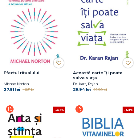
Efectul ritualului
Această carte îți poate
salva viața
Michael Norton
Dr. Karaj Rajan
27.91 lei
29.94 lei
46.51 lei
49.90 lei
-40%
-40%