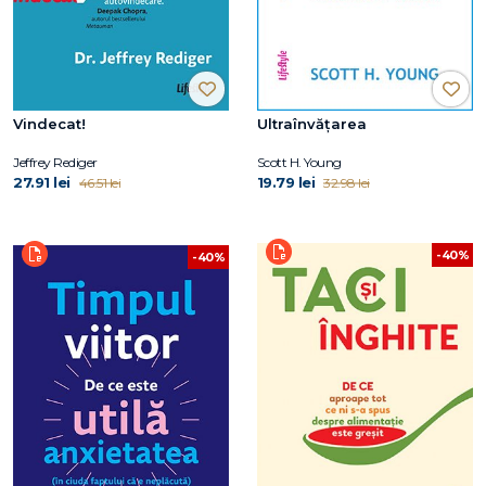
Vindecat!
Ultraînvățarea
Jeffrey Rediger
Scott H. Young
27.91 lei
19.79 lei
46.51 lei
32.98 lei
-40%
-40%