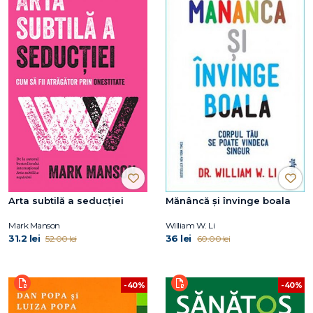
Arta subtilă a seducţiei
Mănâncă și învinge boala
Mark Manson
William W. Li
31.2 lei
36 lei
52.00 lei
60.00 lei
-40%
-40%