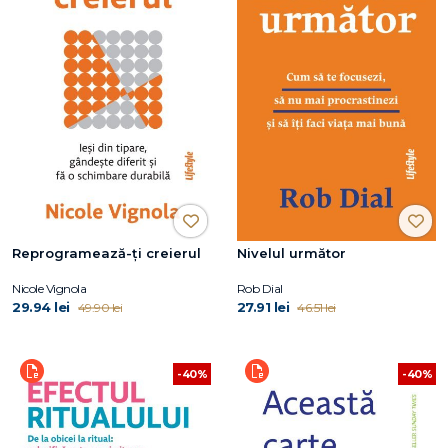
Reprogramează-ți creierul
Nivelul următor
Nicole Vignola
Rob Dial
29.94 lei
27.91 lei
49.90 lei
46.51 lei
-40%
-40%