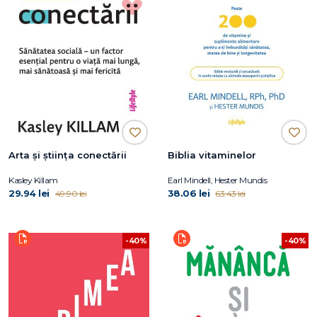
Arta și știința conectării
Biblia vitaminelor
Kasley Killam
Earl Mindell, Hester Mundis
29.94 lei
38.06 lei
49.90 lei
63.43 lei
-40%
-40%