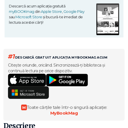
Descarcă acum aplicația gratuită
myBOOKmag
din
Apple Store
,
Google Play
sau
Microsoft Store
și bucură-te imediat de
lectura acestei cărți!
#1
DESCARCĂ GRATUIT APLICAȚIA MYBOOKMAG ACUM
Citește oriunde, oricând. Sincronizează-ți biblioteca și
continuă lectura pe orice dispozitiv.
Toate cărțile tale într-o singură aplicație:
M
MyBookMag
Descriere