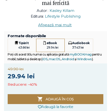
mai fericită
Autor :
Kasley Killam
Editura:
Lifestyle Publishing
Afișează mai mult
Formate disponibile
Tipărit
eBook
Audiobook
43.66 lei
29.94 lei
37.43 lei
myBOOKmag
Poți citi acest titlu numai cu aplicația gratuită
pentru
iOS
macOS
Android
Windows
mobil, tabletă și desktop (
,
,
și
).
49.90 lei
29.94 lei
Reducere: -40%
ADAUGĂ ÎN COȘ
Adaugă la favorite