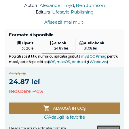
Autori :
Alexander Loyd
,
Ben Johnson
Editura:
Lifestyle Publishing
Afișează mai mult
Formate disponibile
Tipărit
eBook
Audiobook
36.26 lei
24.87 lei
31.08 lei
myBOOKmag
Poți citi acest titlu numai cu aplicația gratuită
pentru
iOS
macOS
Android
Windows
mobil, tabletă și desktop (
,
,
și
).
41.44 lei
24.87 lei
Reducere: -40%
ADAUGĂ ÎN COȘ
Adaugă la favorite
Descarcă acum aplicația gratuită