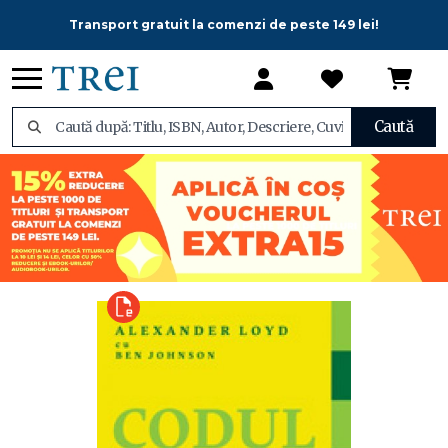
Transport gratuit la comenzi de peste 149 lei!
Caută