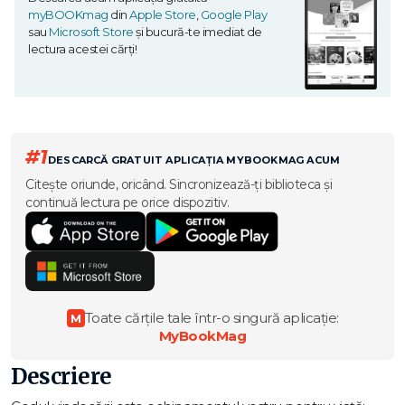
myBOOKmag
din
Apple Store
,
Google Play
sau
Microsoft Store
și bucură-te imediat de
lectura acestei cărți!
#1
DESCARCĂ GRATUIT APLICAȚIA MYBOOKMAG ACUM
Citește oriunde, oricând. Sincronizează-ți biblioteca și
continuă lectura pe orice dispozitiv.
Toate cărțile tale într-o singură aplicație:
M
MyBookMag
Descriere