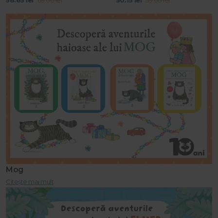
58.65 lei
69.00 lei
50.15 lei
59.00 lei
Mog
Citește mai mult