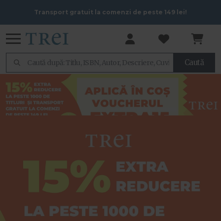
Transport gratuit la comenzi de peste 149 lei!
Caută