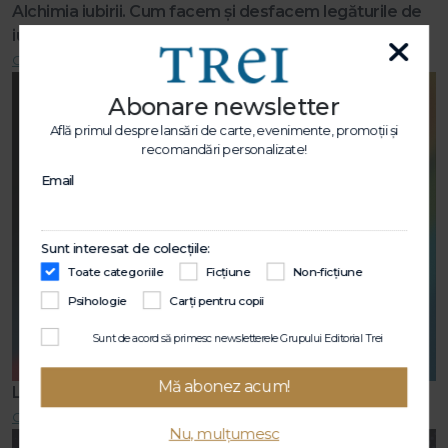
Alchimia iubirii. Cum facem și desfacem legăturile de
iubire
Citește mai mult
Abonare newsletter
Află primul despre lansări de carte, evenimente, promoții și
recomandări personalizate!
Email
Sunt interesat de colecțiile:
Toate categoriile
Ficțiune
Non-ficțiune
Psihologie
Carți pentru copii
Sunt de acord să primesc newsletterele Grupului Editorial Trei
Mă abonez acum!
Lecții de viață
Citește mai mult
Nu, mulțumesc