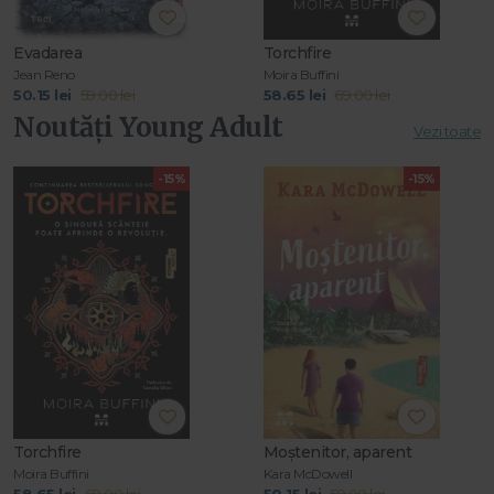
Evadarea
Torchfire
Jean Reno
Moira Buffini
50.15 lei
59.00 lei
58.65 lei
69.00 lei
Noutăți Young Adult
Vezi toate
-15%
-15%
Torchfire
Moștenitor, aparent
Moira Buffini
Kara McDowell