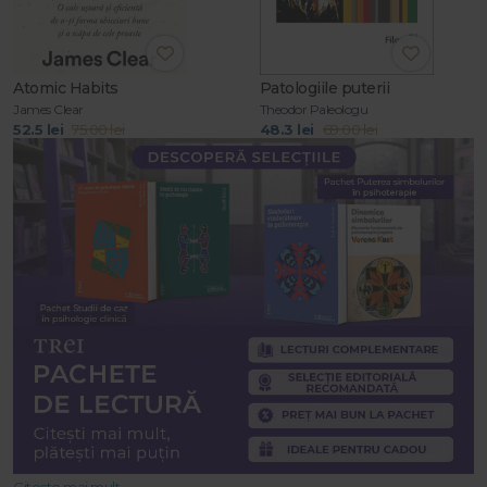
Atomic Habits
Patologiile puterii
James Clear
Theodor Paleologu
52.5 lei
75.00 lei
48.3 lei
69.00 lei