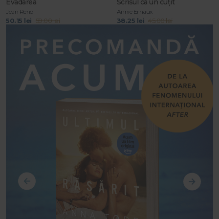
Evadarea
Scrisul ca un cuțit
Jean Reno
Annie Ernaux
50.15 lei
59.00 lei
38.25 lei
45.00 lei