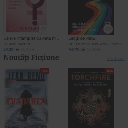
Ce s-a întâmplat cu viața mea sexuală?
Lecții de viață
Dr. Kate Balestrieri
Dr. Elisabeth Kübler-Ross , David Kessler
55.25 lei
65.00 lei
46.75 lei
55.00 lei
Noutăți Ficțiune
Vezi toate
-15%
-15%