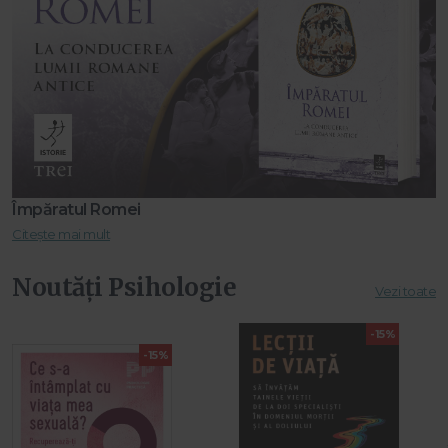
Împăratul Romei
Citește mai mult
Noutăți Psihologie
Vezi toate
-15%
-15%