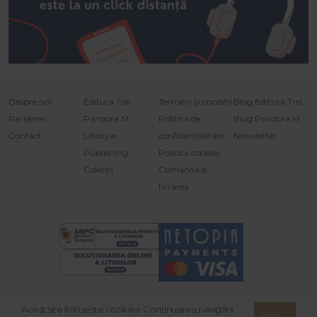
Despre noi
Editura Trei
Termeni și condiții
Blog Editura Trei
Parteneri
Pandora M
Politica de
Blog Pandora M
Contact
Lifestyle
confidențialitate
Newsletter
Publishing
Politica cookies
Colecții
Comanda si
livrarea
Acest site foloseşte cookies. Continuarea navigării
© 2026 Grupul Editorial TREI. Toate drepturile rezervate.
Am